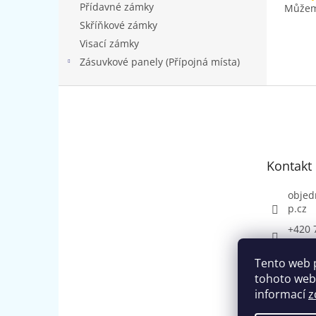
Přídavné zámky
Můžeme
Skříňkové zámky
Visací zámky
Zásuvkové panely (Přípojná místa)
Z
á
p
a
t
Kontakt
í
objed
p.cz
+420 
Tento web 
tohoto webu
informací
z