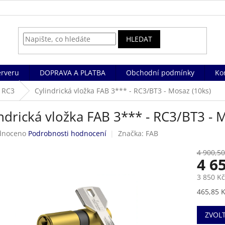
HLEDAT
rveru
DOPRAVA A PLATBA
Obchodní podmínky
Ko
a RC3
Cylindrická vložka FAB 3*** - RC3/BT3 - Mosaz (10ks)
ndrická vložka FAB 3*** - RC3/BT3 - 
né
dnoceno
Podrobnosti hodnocení
Značka:
FAB
ení
tu
4 900,50
4 6
3 850 K
Měrná
465,85 K
ek.
cena:
ZVOL