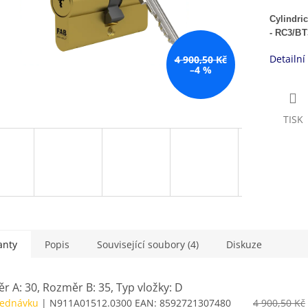
Cylindri
-
RC3/BT3
Detailní
4 900,50 Kč
–4 %
TISK
anty
Popis
Související soubory (4)
Diskuze
r A: 30, Rozměr B: 35, Typ vložky: D
jednávku
| N911A01512.0300
EAN:
8592721307480
4 900,50 Kč