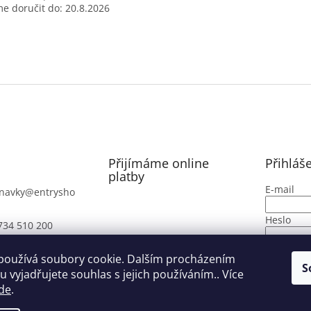
 doručit do:
20.8.2026
Přijímáme online
Přihláš
platby
E-mail
navky
@
entrysho
Heslo
734 510 200
PŘIHLÁ
používá soubory cookie. Dalším procházením
S
 vyjadřujete souhlas s jejich používáním.. Více
Nová regi
de
.