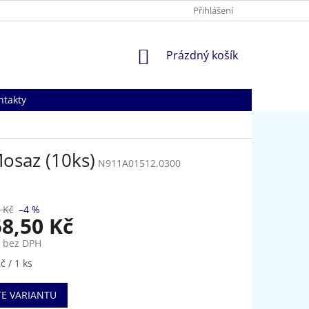
Přihlášení
NÁKUPNÍ
Prázdný košík
KOŠÍK
ntakty
Mosaz (10ks)
N911A01512.0300
 Kč
–4 %
58,50 Kč
č bez DPH
č / 1 ks
TE VARIANTU