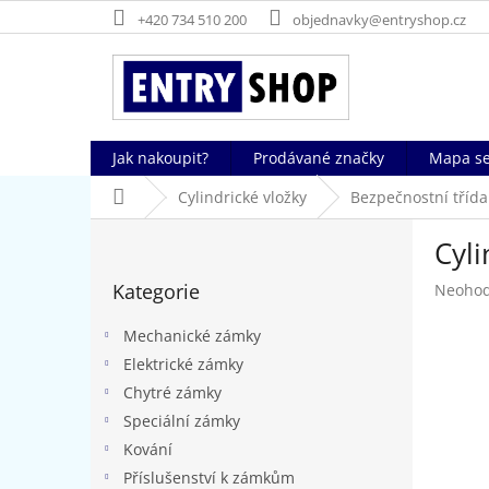
Přejít
+420 734 510 200
objednavky@entryshop.cz
na
obsah
Jak nakoupit?
Prodávané značky
Mapa se
Domů
Cylindrické vložky
Bezpečnostní tříd
P
Cyli
o
Přeskočit
s
Kategorie
Průměr
Neoho
kategorie
t
hodnoc
r
produk
Mechanické zámky
a
je
Elektrické zámky
n
0,0
Chytré zámky
z
n
5
í
Speciální zámky
hvězdič
p
Kování
a
Příslušenství k zámkům