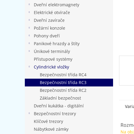
n
Dveřní elektromagnety
e
Elektrické otvírače
l
Dveřní zavírače
Požární konzole
Pohony dveří
Panikové hrazdy a štíty
Únikové terminály
Přístupové systémy
Cylindrické vložky
Bezpečnostní třída RC4
Bezpečnostní třída RC3
Bezpečnostní třída RC2
Základní bezpečnost
Dveřní kukátka - digitální
Vari
Bezpečnostní trezory
Klíčové trezory
Rozmě
Nábytkové zámky
Na ob