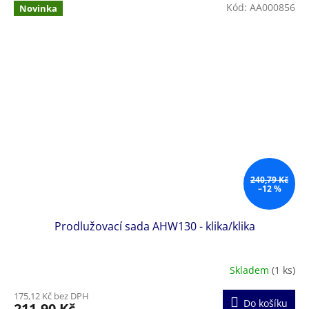
Kód:
AA000856
Novinka
240,79 Kč
–12 %
Prodlužovací sada AHW130 - klika/klika
Skladem
(1 ks)
175,12 Kč bez DPH
Do košíku
211,90 Kč