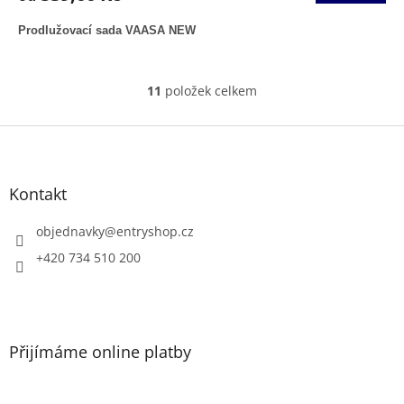
Prodlužovací sada VAASA NEW
11
položek celkem
O
v
l
Z
á
á
d
p
a
a
Kontakt
c
t
í
í
objednavky
@
entryshop.cz
p
r
+420 734 510 200
v
k
y
v
ý
Přijímáme online platby
p
i
s