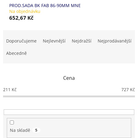
PROD.SADA BK FAB 86-90MM MNE
Na objednávku
652,67 Kč
Ř
a
Doporučujeme
Nejlevnější
Nejdražší
Nejprodávanější
z
e
Abecedně
n
í
p
Cena
r
o
211
Kč
727
Kč
d
u
k
t
ů
Na skladě
5