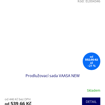
Kód:
EL004346
od
592,90 Kč
až
–21 %
Prodlužovací sada VAASA NEW
Skladem
od 446 Kč bez DPH
DETAIL
539,66 Kč
od