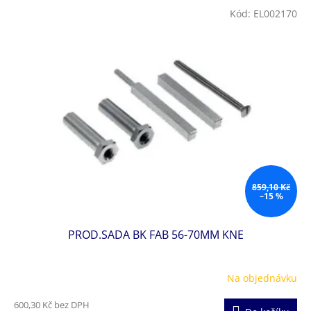
V
Kód:
EL002170
ý
p
i
s
p
r
o
d
u
k
t
ů
859,10 Kč
–15 %
PROD.SADA BK FAB 56-70MM KNE
Na objednávku
600,30 Kč bez DPH