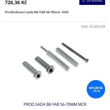
Do košíku
726,36 Kč
Prodlužovací sada BK FAB 56-70mm KNE
Kód:
EL002169
641,30 Kč
–15 %
PROD.SADA BK FAB 56-70MM MCR