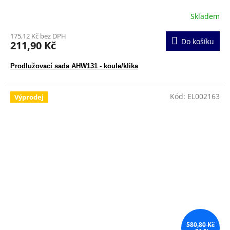
Skladem
175,12 Kč bez DPH
Do košíku
211,90 Kč
Prodlužovací sada AHW131 - koule/klika
Kód:
EL002163
Výprodej
580,80 Kč