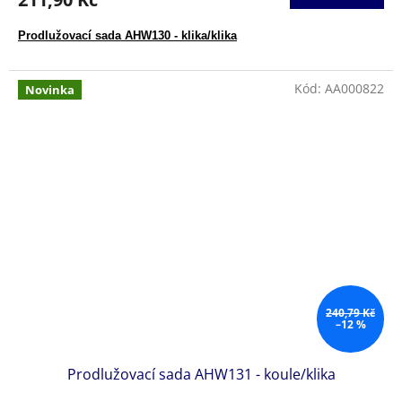
Prodlužovací sada AHW130 - klika/klika
Kód:
AA000822
Novinka
240,79 Kč
–12 %
Prodlužovací sada AHW131 - koule/klika