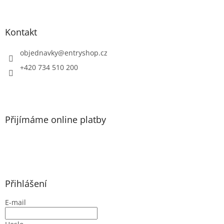
á
á
d
p
a
a
Kontakt
c
t
í
í
objednavky
@
entryshop.cz
p
r
+420 734 510 200
v
k
y
v
ý
Přijímáme online platby
p
i
s
u
Přihlášení
E-mail