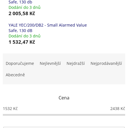
Safe, 130 db
Dodání do 3 dnů
2 005,58 Kč
YALE YEC/200/DB2 - Small Alarmed Value
Safe, 130 dB
Dodání do 3 dnů
1 532,47 Kč
Ř
a
Doporučujeme
Nejlevnější
Nejdražší
Nejprodávanější
z
e
Abecedně
n
í
p
Cena
r
o
1532
Kč
2438
Kč
d
u
k