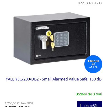
V
Kód:
AA001717
ý
p
i
s
p
r
o
d
u
k
t
1 802,90
ů
Kč
–15 %
YALE YEC/200/DB2 - Small Alarmed Value Safe, 130 dB
Dodání do 3 dnů
1 266,50 Kč bez DPH
Do košíku