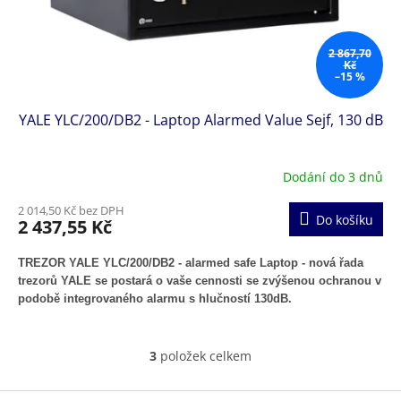
2 867,70
Kč
–15 %
YALE YLC/200/DB2 - Laptop Alarmed Value Sejf, 130 dB
Dodání do 3 dnů
2 014,50 Kč bez DPH
Do košíku
2 437,55 Kč
TREZOR YALE YLC/200/DB2 - alarmed safe Laptop - nová řada
trezorů YALE se postará o vaše cennosti se zvýšenou ochranou v
podobě integrovaného alarmu s hlučností 130dB.
3
položek celkem
O
v
l
Z