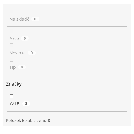
t
ů
Na skladě
0
Akce
0
Novinka
0
Tip
0
Značky
YALE
3
Položek k zobrazení:
3