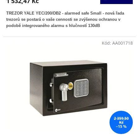
1 532,47 Kč
TREZOR YALE YEC/200/DB2 - alarmed safe Small - nová řada
trezorů se postará o vaše cennosti se zvýšenou ochranou v
podobě integrovaného alarmu s hlučností 130dB
Kód:
AA001718
2 359,50
Kč
–15 %