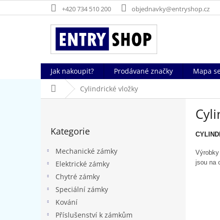
Přejít
+420 734 510 200
objednavky@entryshop.cz
na
obsah
Jak nakoupit?
Prodávané značky
Mapa se
Domů
Cylindrické vložky
P
Cyli
o
Přeskočit
s
Kategorie
kategorie
t
CYLIND
r
Mechanické zámky
Výrobky 
a
jsou na 
Elektrické zámky
n
Chytré zámky
n
í
Speciální zámky
p
Kování
a
Příslušenství k zámkům