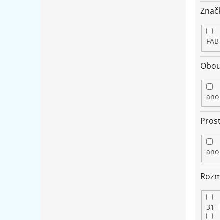
Znač
FA
Obou
ano
Pros
ano
Rozm
31