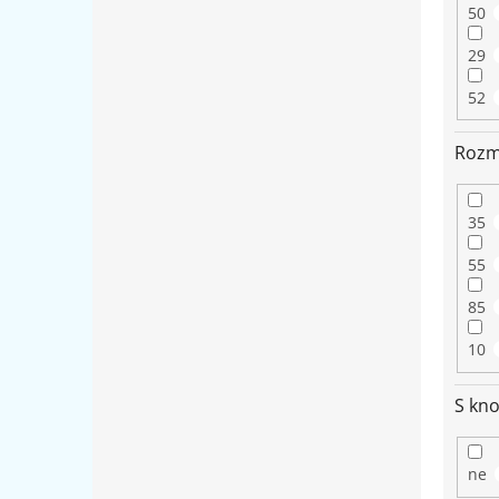
50
29
52
Rozm
35
55
85
10
S kno
ne