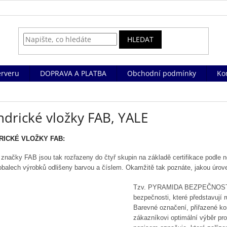
HLEDAT
rveru
DOPRAVA A PLATBA
Obchodní podmínky
Ko
ndrické vložky FAB, YALE
RICKÉ VLOŽKY FAB:
značky FAB jsou tak rozřazeny do čtyř skupin na základě certifikace podle
obalech výrobků odlišeny barvou a číslem. Okamžitě tak poznáte, jakou úro
Tzv. PYRAMIDA BEZPEČNOSTI j
bezpečnosti, které představují
Barevné označení, přiřazené ko
zákazníkovi optimální výběr pr