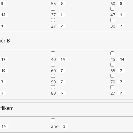
9
55
5
60
5
12
37
1
47
1
1
27
2
30
7
ěr B
17
40
14
45
14
10
60
7
65
7
7
90
7
70
7
2
80
6
27
2
flíkem
14
ano
5