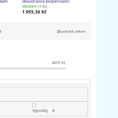
íkem
oboustranná bezpečnostní
Skladem
(1 ks)
1 955,36 Kč
23
položek celkem
ě
4659
Kč
Výprodej
6