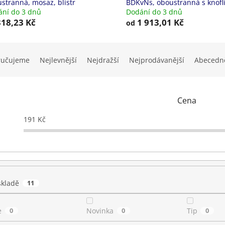
stranná, mosaz, blistr
BDKvNs, oboustranná s knofl
ní do 3 dnů
Dodání do 3 dnů
18,23 Kč
1 913,01 Kč
od
ručujeme
Nejlevnější
Nejdražší
Nejprodávanější
Abecedn
Cena
191
Kč
skladě
11
e
0
Novinka
0
Tip
0