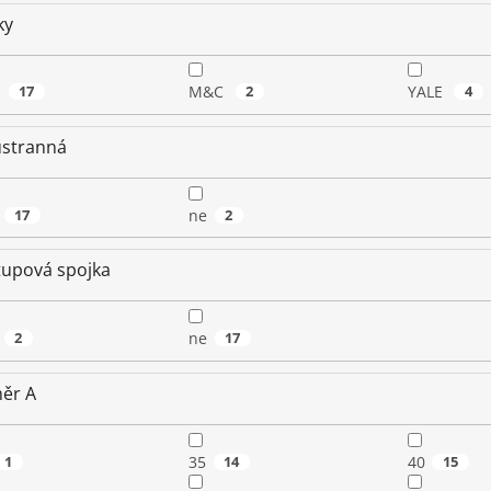
ky
B
17
M&C
2
YALE
4
stranná
17
ne
2
tupová spojka
2
ne
17
ěr A
1
35
14
40
15