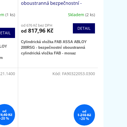
oboustranná bezpečnostní -
mosaz
dem
(1 ks)
Skladem
(2 ks)
od 676 Kč bez DPH
DETAIL
817,96 Kč
od
ETAIL
Cylindrická vložka FAB ASSA ABLOY
BLOY
200RSG - bezpečnostní oboustranná
cylindrická vložka FAB - mosaz
em
21.1400
Kód:
FA90322053.0300
od
od
74,40 Kč
1 210 Kč
–20 %
–20 %