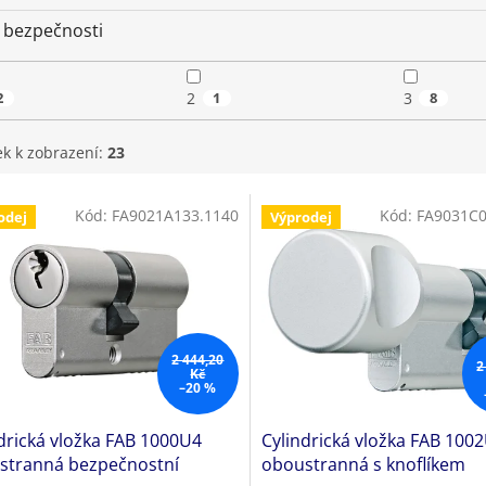
 bezpečnosti
2
2
1
3
8
ek k zobrazení:
23
Kód:
FA9021A133.1140
Kód:
FA9031C0
odej
Výprodej
2 444,20
2
Kč
–20 %
drická vložka FAB 1000U4
Cylindrická vložka FAB 100
stranná bezpečnostní
oboustranná s knoflíkem