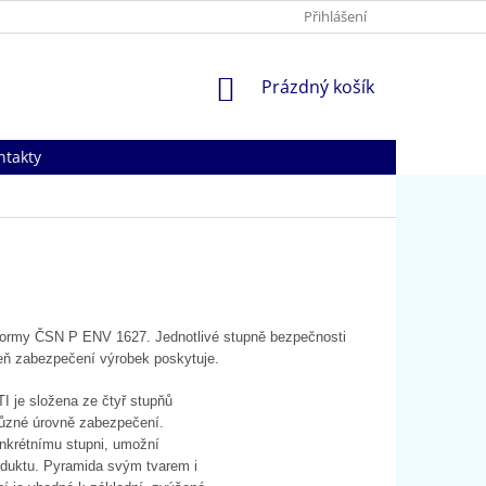
Přihlášení
NÁKUPNÍ
Prázdný košík
KOŠÍK
ntakty
 normy ČSN P ENV 1627. Jednotlivé stupně bezpečnosti
veň zabezpečení výrobek poskytuje.
e složena ze čtyř stupňů
 různé úrovně zabezpečení.
nkrétnímu stupni, umožní
oduktu. Pyramida svým tvarem i