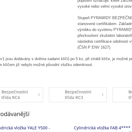
popisem označuje, které zaříze
vysoké nebo velmi vysoké úrov
Stupeň PYRAMIDY BEZPEČNOST
stanovené certifikátem. Zákla
výrobku do systému PYRAMID
přezkoušení zkušební laboratoří
následná certifikace odolnosti v
(ČSN P ENV 1627).
v1 jsou dodávány s dvěma sadami klíčů po 5 ks, při ztrátě klíče, je možné 
m klíčem již nebylo možné původní vložku odemknout.
Bezpečnostní
Bezpečnostní
B
třída RC4
třída RC3
t
odávanější
ndrická vložka YALE Y500 -
Cylindrická vložka FAB 4****