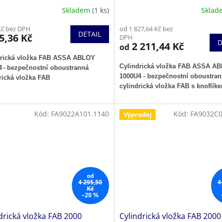
Skladem
(1 ks)
Skla
Kč bez DPH
od 1 827,64 Kč bez
DETAIL
5,36 Kč
DPH
D
2 211,44 Kč
od
drická vložka FAB ASSA ABLOY
Cylindrická vložka FAB ASSA A
-
4
bezpečnostní oboustranná
1000U4 - bezpečnostní oboustra
rická vložka FAB
cylindrická vložka FAB s knoflík
Kód:
FA9022A101.1140
Kód:
FA9032C0
Výprodej
od
4 295,50
4
Kč
–20 %
drická vložka FAB 2000
Cylindrická vložka FAB 2000