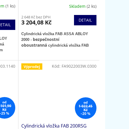
dem
(1 ks)
Skladem
(2 ks)
2 648 Kč bez DPH
DETAIL
3 204,08 Kč
ETAIL
Cylindrická vložka FAB ASSA ABLOY
BLOY
bezpečnostní
2000 -
nná
oboustranná
cylindrická vložka FAB
em
03.1140
Kód:
FA9022003W.0300
Výprodej
od
od
 101,90
1 022,45
Kč
Kč
–25 %
–20 %
Cylindrická vložka FAB 200RSG