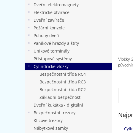
n
Dveřní elektromagnety
e
Elektrické otvírače
l
Dveřní zavírače
Požární konzole
Pohony dveří
Panikové hrazdy a štíty
Únikové terminály
Přístupové systémy
Vložky 2
původní
Cylindrické vložky
Bezpečnostní třída RC4
Bezpečnostní třída RC3
Bezpečnostní třída RC2
Základní bezpečnost
Dveřní kukátka - digitální
Bezpečnostní trezory
Nejpr
Klíčové trezory
Nábytkové zámky
Cyli