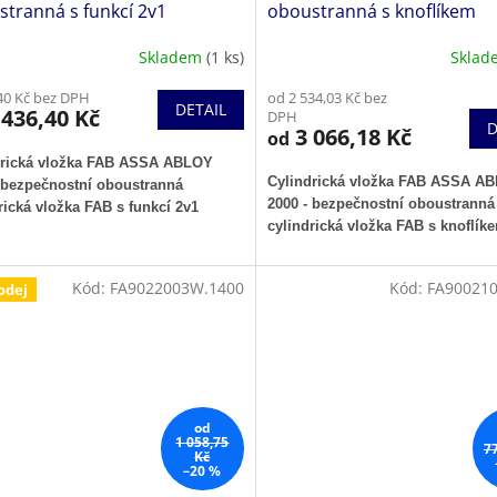
tranná s funkcí 2v1
oboustranná s knoflíkem
Skladem
(1 ks)
Skla
40 Kč bez DPH
od 2 534,03 Kč bez
DETAIL
436,40 Kč
DPH
D
3 066,18 Kč
od
drická vložka FAB ASSA ABLOY
Cylindrická vložka FAB ASSA A
 bezpečnostní oboustranná
2000 - bezpečnostní oboustranná
rická vložka FAB s funkcí 2v1
cylindrická vložka FAB s knoflík
Kód:
FA9022003W.1400
Kód:
FA900210
odej
od
1 058,75
7
Kč
–20 %