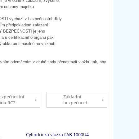
ní je vhodné k základní, zvýšené,
ni ochrany majetku.
I vychází z bezpečnostní třídy
dním předpokladem zařazení
Y BEZPEČNOSTI je jeho
 a u certifikačního orgánu pak
ýrobku proti násilnému vniknutí
prvním odemčením z druhé sady přenastavit vložku tak, aby
ezpečnostní
Základní
řída RC2
bezpečnost
Cylindrická vložka FAB 1000U4