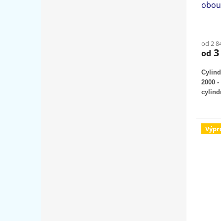
obous
od 2 8
3 
od
Cylin
2000 -
cylind
Výpr