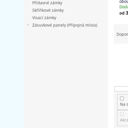
obou
Přídavné zámky
Dodá
Skříňkové zámky
3
od
Visací zámky
Zásuvkové panely (Přípojná místa)
Ř
a
Dopo
z
e
n
í
p
r
o
d
u
k
t
Na 
ů
Akc