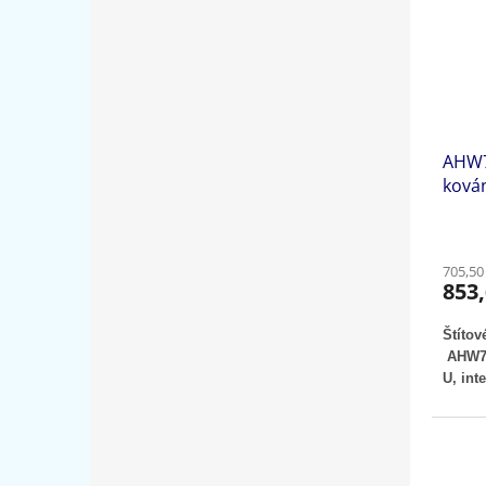
AHW70
ková
705,50
853,
Štítov
AHW700
U,
int