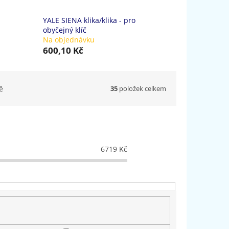
YALE SIENA klika/klika - pro
obyčejný klíč
Na objednávku
600,10 Kč
35
položek celkem
ě
6719
Kč