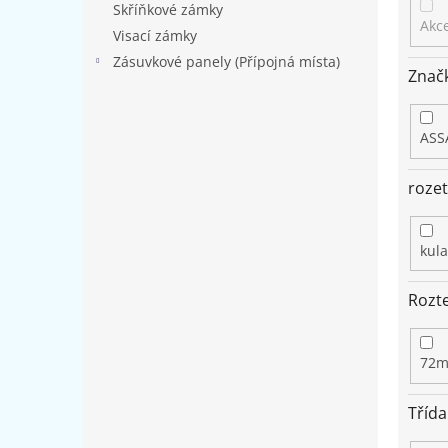
Skříňkové zámky
Akc
Visací zámky
Zásuvkové panely (Přípojná místa)
Znač
ASS
roze
kula
Rozte
72
Třída