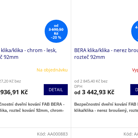
od
4
3 690,50
Kč
–20 %
klika/klika - chrom - lesk,
BERA klika/klika - nerez bro
eč 92mm
rozteč 92mm
Na objednávku
Vy
27,20 Kč bez
od 2 845,40 Kč bez
DPH
DETAIL
D
936,91 Kč
3 442,93 Kč
od
čnostní dveřní kování FAB BERA -
Bezpečnostní dveřní kování FAB
klika, rozteč kování 92mm, chrom-
klika/klika - nerez broušený, ro
Kód:
AA000883
Kód:
A