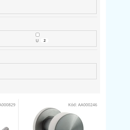
U
2
A000829
Kód:
AA000246