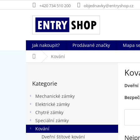
Přejít
+420 734 510 200
objednavky@entryshop.cz
na
obsah
Jak nakoupit?
Prodávané značky
Mapa se
Domů
Kování
P
Kov
o
Přeskočit
s
Kategorie
kategorie
t
Dveřní 
r
Mechanické zámky
Bezpeč
a
Elektrické zámky
n
Chytré zámky
n
í
Speciální zámky
p
Kování
a
Nejpr
Dveřní štítové kování