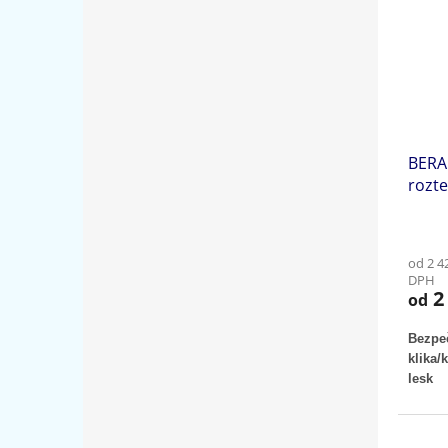
BERA 
rozt
od 2 4
DPH
2 
od
Bezpe
klika/
lesk