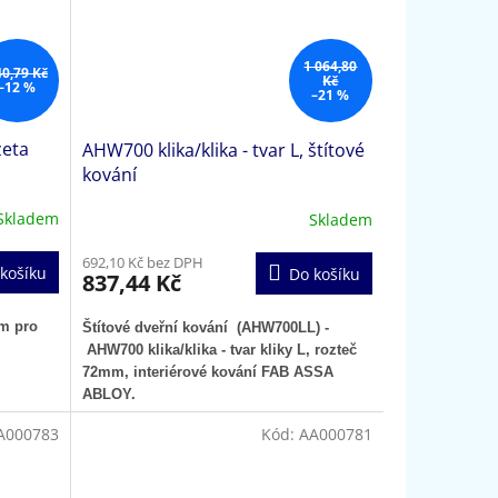
1 064,80
40,79 Kč
Kč
–12 %
–21 %
zeta
AHW700 klika/klika - tvar L, štítové
kování
Skladem
Skladem
692,10 Kč bez DPH
košíku
Do košíku
837,44 Kč
em pro
Štítové dveřní kování (AHW700LL) -
AHW700 klika/klika - tvar kliky L, rozteč
72mm,
interiérové kování FAB ASSA
ABLOY.
A000783
Kód:
AA000781