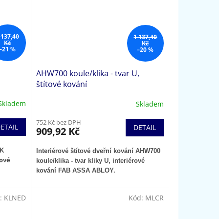
 137,40
1 137,40
Kč
Kč
–21 %
–20 %
AHW700 koule/klika - tvar U,
štítové kování
Skladem
Skladem
752 Kč bez DPH
ETAIL
DETAIL
909,92 Kč
LK
Interiérové štítové dveřní kování AHW700
ové
koule/klika - tvar kliky U,
interiérové
kování FAB ASSA ABLOY.
:
KLNED
Kód:
MLCR