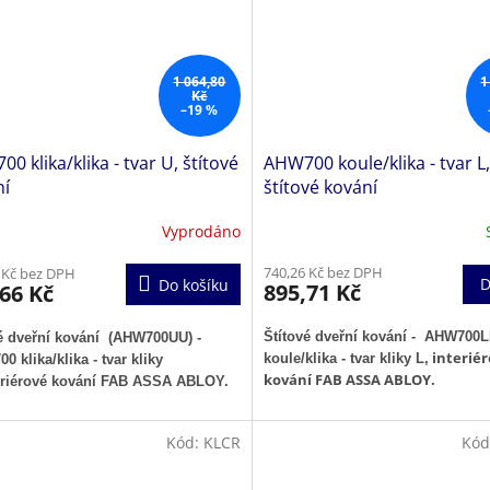
1 064,80
1
Kč
–19 %
0 klika/klika - tvar U, štítové
AHW700 koule/klika - tvar L,
ní
štítové kování
Vyprodáno
740,26 Kč bez DPH
 Kč bez DPH
D
Do košíku
895,71 Kč
66 Kč
Štítové dveřní kování - AHW700
é dveřní kování (AHW700UU) -
interiér
koule/klika - tvar kliky L,
 klika/klika - tvar kliky
kování FAB ASSA ABLOY.
eriérové kování FAB ASSA ABLOY.
Kód:
KLCR
Kód