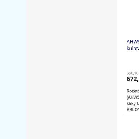
AHW50
kulat
556,10
672,
Rozeto
(AHW50
kliky 
ABLOY