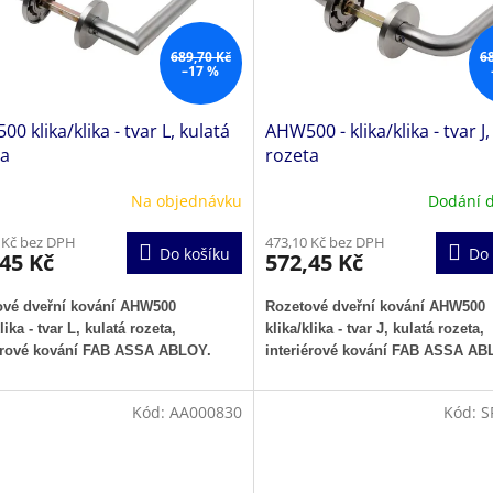
689,70 Kč
6
–17 %
0 klika/klika - tvar L, kulatá
AHW500 - klika/klika - tvar J,
ta
rozeta
Na objednávku
Dodání 
 Kč bez DPH
473,10 Kč bez DPH
Do košíku
Do 
45 Kč
572,45 Kč
ové dveřní kování AHW500
Rozetové dveřní kování AHW500
lika - tvar L, kulatá rozeta,
klika/klika - tvar J, kulatá rozeta,
iérové kování FAB ASSA ABLOY.
interiérové kování FAB ASSA AB
Kód:
AA000830
Kód:
S