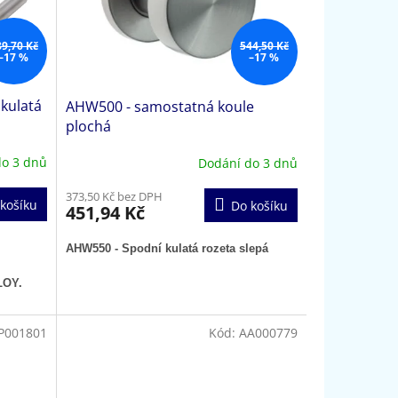
89,70 Kč
544,50 Kč
–17 %
–17 %
 kulatá
AHW500 - samostatná koule
plochá
do 3 dnů
Dodání do 3 dnů
373,50 Kč bez DPH
košíku
Do košíku
451,94 Kč
AHW550 - Spodní kulatá rozeta slepá
LOY.
P001801
Kód:
AA000779