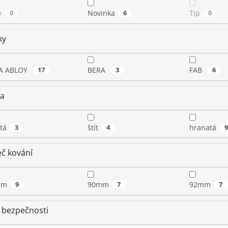
e
0
Novinka
6
Tip
0
ky
A ABLOY
17
BERA
3
FAB
6
ta
tá
3
štít
4
hranatá
č kování
mm
9
90mm
7
92mm
7
 bezpečnosti