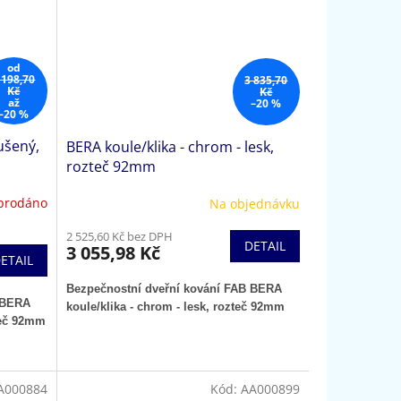
od
 198,70
3 835,70
Kč
Kč
až
–20 %
–20 %
ušený,
BERA koule/klika - chrom - lesk,
rozteč 92mm
prodáno
Na objednávku
2 525,60 Kč bez DPH
DETAIL
3 055,98 Kč
ETAIL
Bezpečnostní dveřní kování FAB BERA
 BERA
koule/klika - chrom - lesk, rozteč 92mm
zteč 92mm
A000884
Kód:
AA000899