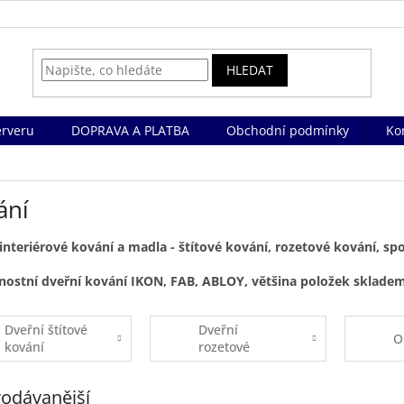
HLEDAT
rveru
DOPRAVA A PLATBA
Obchodní podmínky
Ko
ání
interiérové kování a madla - štítové kování, rozetové kování, spo
nostní dveřní kování IKON, FAB, ABLOY, většina položek skladem
Dveřní štítové
Dveřní
O
kování
rozetové
kování
odávanější