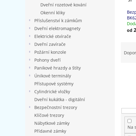
n
Dveřní rozetové kování
e
Bezp
Okenní kliky
l
BK6
Příslušenství k zámkům
Dodá
Dveřní elektromagnety
2
od
Elektrické otvírače
Ř
Dveřní zavírače
a
Požární konzole
Dopo
z
Pohony dveří
e
Panikové hrazdy a štíty
n
Únikové terminály
í
Přístupové systémy
p
r
Cylindrické vložky
o
Dveřní kukátka - digitální
d
Bezpečnostní trezory
u
Klíčové trezory
k
Nábytkové zámky
t
Na 
ů
Přídavné zámky