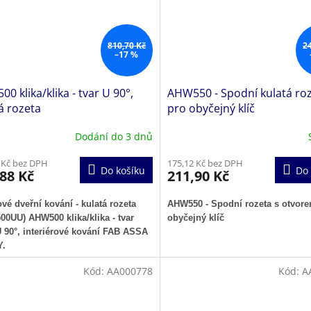
810,70 Kč
2
–17 %
0 klika/klika - tvar U 90°,
AHW550 - Spodní kulatá ro
á rozeta
pro obyčejný klíč
Dodání do 3 dnů
 Kč bez DPH
175,12 Kč bez DPH
Do košíku
Do 
88 Kč
211,90 Kč
vé dveřní kování - kulatá rozeta
AHW550 - Spodní rozeta s otvor
0UU) AHW500 klika/klika - tvar
obyčejný klíč
U 90°,
interiérové kování FAB ASSA
.
Kód:
AA000778
Kód:
A