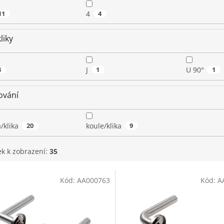
11
4
4
liky
3
J
1
U 90°
1
ování
a/klika
20
koule/klika
9
ek k zobrazení:
35
Kód:
AA000763
Kód:
A