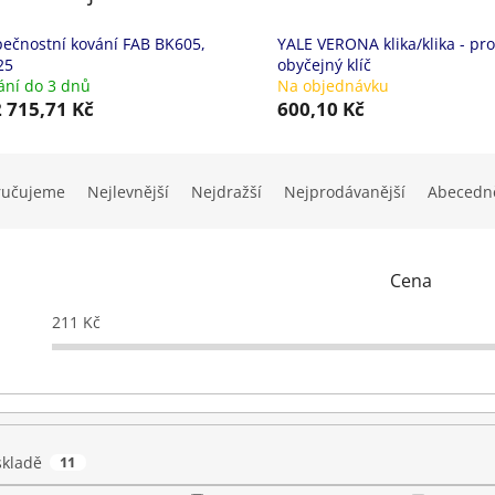
ečnostní kování FAB BK605,
YALE VERONA klika/klika - pro
25
obyčejný klíč
ní do 3 dnů
Na objednávku
 715,71 Kč
600,10 Kč
ručujeme
Nejlevnější
Nejdražší
Nejprodávanější
Abecedn
Cena
211
Kč
skladě
11