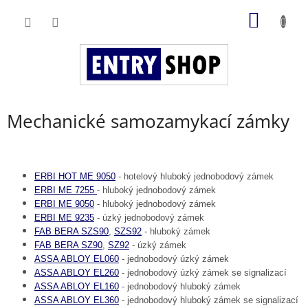
Přejít
NÁKUP
na
obsah
KOŠÍK
Mechanické samozamykací zámky
ERBI HOT ME 9050
- hotelový hluboký jednobodový zámek
ERBI ME 7255
- hluboký jednobodový zámek
ERBI ME 9050
- hluboký jednobodový zámek
ERBI ME 9235
- úzký jednobodový zámek
FAB BERA SZS90
,
SZS92
- hluboký zámek
FAB BERA SZ90
,
SZ92
- úzký zámek
ASSA ABLOY EL060
- jednobodový úzký zámek
ASSA ABLOY EL260
- jednobodový úzký zámek se signalizací
ASSA ABLOY EL160
- jednobodový hluboký zámek
ASSA ABLOY EL360
- jednobodový hluboký zámek se signalizací