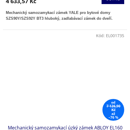
4 633,57 Kč
Mechanický samozamykací zámek YALE pro bytové domy
SZS90Y/SZS92Y
BT3 hluboký,
zadlabávací zámek do dveří
.
Kód:
EL001735
od
7 126,90
Kč
až
–76 %
Mechanický samozamykací úzký zámek ABLOY EL160