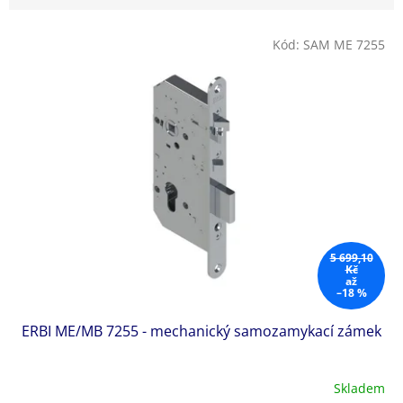
V
Kód:
SAM ME 7255
ý
p
i
s
p
r
o
d
u
k
t
5 699,10
ů
Kč
až
–18 %
ERBI ME/MB 7255 - mechanický samozamykací zámek
Skladem