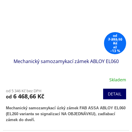
od
7 393,10
Kč
až
–13 %
Mechanický samozamykací zámek ABLOY EL060
Skladem
od 5 346 Kč bez DPH
DETAIL
6 468,66 Kč
od
Mechanický samozamykací úzký zámek FAB ASSA ABLOY EL060
),
(EL260 varianta se signalizací NA OBJEDNÁVKU
zadlabací
zámek do dveří
.