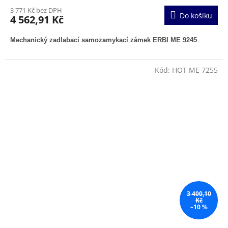
3 771 Kč bez DPH
Do košíku
4 562,91 Kč
Mechanický zadlabací samozamykací zámek ERBI ME 9245
Kód:
HOT ME 7255
3 400,10
Kč
–10 %