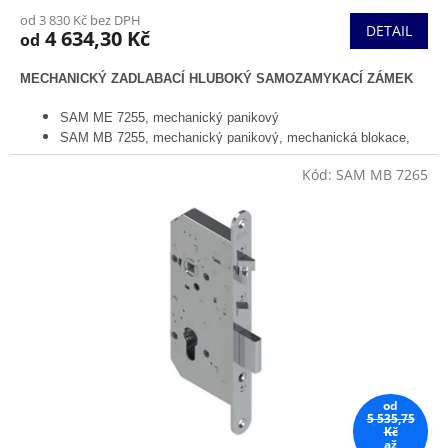
od 3 830 Kč bez DPH
DETAIL
4 634,30 Kč
od
MECHANICKÝ ZADLABACÍ HLUBOKÝ SAMOZAMYKACÍ ZÁMEK
SAM ME 7255, mechanický panikový
SAM MB 7255, mechanický panikový, mechanická blokace,
přepínání režimu den/noc
Kód:
SAM MB 7265
od
5 535,75
Kč
až