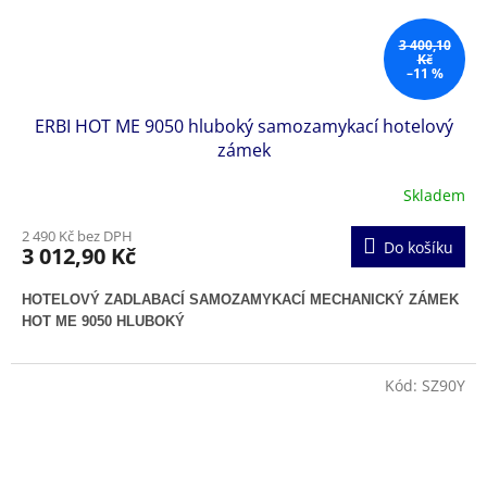
3 400,10
Kč
–11 %
ERBI HOT ME 9050 hluboký samozamykací hotelový
zámek
Skladem
2 490 Kč bez DPH
Do košíku
3 012,90 Kč
HOTELOVÝ ZADLABACÍ SAMOZAMYKACÍ MECHANICKÝ ZÁMEK
HOT ME 9050 HLUBOKÝ
Kód:
SZ90Y