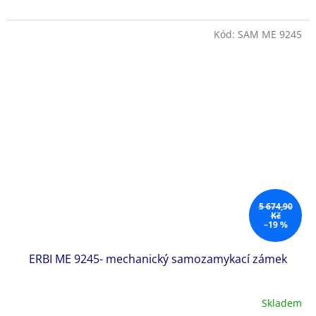
Kód:
SAM ME 9245
5 674,90
Kč
–19 %
ERBI ME 9245- mechanický samozamykací zámek
Skladem