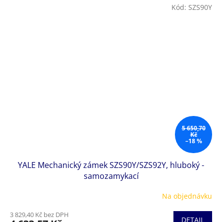
Kód:
SZS90Y
5 650,70
Kč
–18 %
YALE Mechanický zámek SZS90Y/SZS92Y, hluboký -
samozamykací
Na objednávku
3 829,40 Kč bez DPH
DETAIL