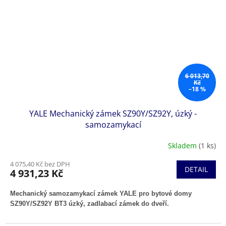
6 013,70
Kč
–18 %
YALE Mechanický zámek SZ90Y/SZ92Y, úzký -
samozamykací
Skladem
(1 ks)
4 075,40 Kč bez DPH
DETAIL
4 931,23 Kč
Mechanický samozamykací zámek YALE pro bytové domy
SZ90Y/SZ92Y BT3 úzký,
zadlabací zámek do dveří
.