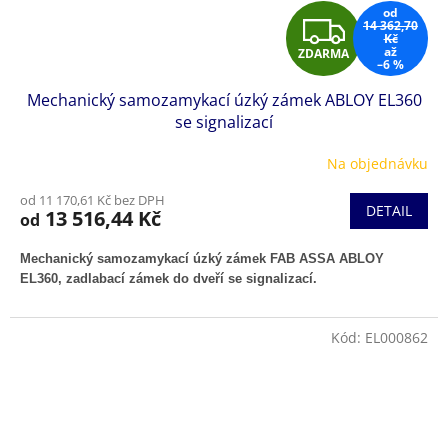
od
Z
14 362,70
Kč
až
ZDARMA
D
–6 %
Mechanický samozamykací úzký zámek ABLOY EL360
A
se signalizací
R
Na objednávku
M
od 11 170,61 Kč bez DPH
DETAIL
13 516,44 Kč
od
A
Mechanický samozamykací úzký zámek FAB ASSA ABLOY
EL360,
zadlabací zámek do dveří se signalizací.
Kód:
EL000862