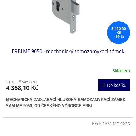
5 432,90
Kč
–19 %
ERBI ME 9050 - mechanický samozamykací zámek
Skladem
3 610 Kč bez DPH
Do košíku
4 368,10 Kč
MECHANICKÝ ZADLABACÍ HLUBOKÝ SAMOZAMYKACÍ ZÁMEK
SAM ME 9050, OD ČESKÉHO VÝROBCE ERBI
Kód:
SAM ME 9235