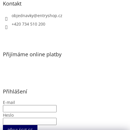
a
a
Kontakt
c
t
í
í
objednavky
@
entryshop.cz
p
r
+420 734 510 200
v
k
y
v
ý
Přijímáme online platby
p
i
s
u
Přihlášení
E-mail
Heslo