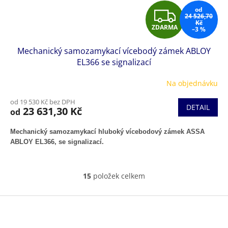
Z
od
24 526,70
Kč
ZDARMA
–3 %
D
Mechanický samozamykací vícebodý zámek ABLOY
A
EL366 se signalizací
R
Na objednávku
M
od 19 530 Kč bez DPH
DETAIL
23 631,30 Kč
od
A
Mechanický samozamykací hluboký vícebodový zámek ASSA
ABLOY EL366, se signalizací.
15
položek celkem
O
v
l
Z
á
á
d
p