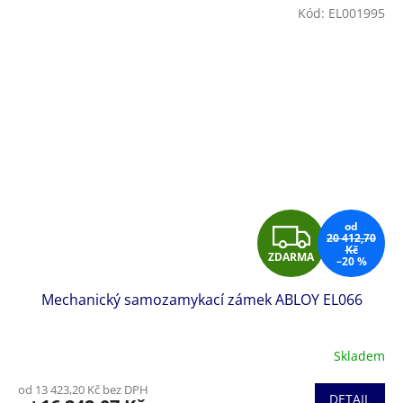
Kód:
EL001995
Z
od
20 412,70
Kč
ZDARMA
–20 %
D
Mechanický samozamykací zámek ABLOY EL066
A
R
Skladem
M
od 13 423,20 Kč bez DPH
DETAIL