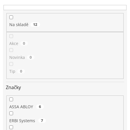
k
t
ů
Na skladě
12
Akce
0
Novinka
0
Tip
0
Značky
ASSA ABLOY
6
ERBI Systems
7