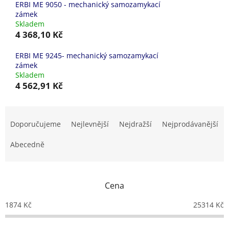
ERBI ME 9050 - mechanický samozamykací
zámek
Skladem
4 368,10 Kč
ERBI ME 9245- mechanický samozamykací
zámek
Skladem
4 562,91 Kč
Ř
a
Doporučujeme
Nejlevnější
Nejdražší
Nejprodávanější
z
e
Abecedně
n
í
p
Cena
r
o
1874
Kč
25314
Kč
d
u