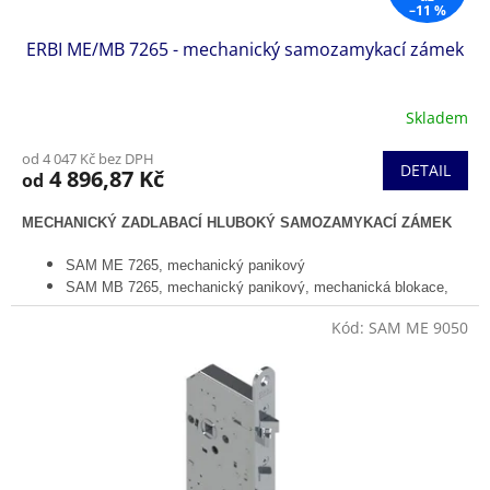
–11 %
ERBI ME/MB 7265 - mechanický samozamykací zámek
Skladem
od 4 047 Kč bez DPH
DETAIL
4 896,87 Kč
od
MECHANICKÝ ZADLABACÍ HLUBOKÝ SAMOZAMYKACÍ ZÁMEK
SAM ME 7265, mechanický panikový
SAM MB 7265, mechanický panikový, mechanická blokace,
přepínání režimu den/noc
Kód:
SAM ME 9050