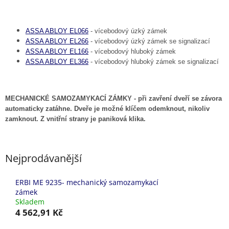
ASSA ABLOY EL066
- vícebodový úzký zámek
ASSA ABLOY EL266
- vícebodový úzký zámek se signalizací
ASSA ABLOY EL166
- vícebodový hluboký zámek
ASSA ABLOY EL366
- vícebodový hluboký zámek se signalizací
MECHANICKÉ SAMOZAMYKACÍ ZÁMKY - při zavření dveří se závora
automaticky zatáhne.
Dveře je možné klíčem odemknout, nikoliv
zamknout. Z vnitřní strany je paniková klika.
Nejprodávanější
ERBI ME 9235- mechanický samozamykací
zámek
Skladem
4 562,91 Kč