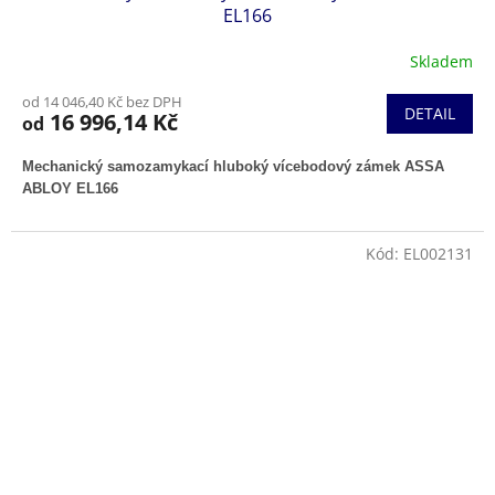
A
EL166
R
Skladem
M
od 14 046,40 Kč bez DPH
DETAIL
16 996,14 Kč
od
A
Mechanický samozamykací hluboký vícebodový zámek ASSA
ABLOY EL166
Kód:
EL002131