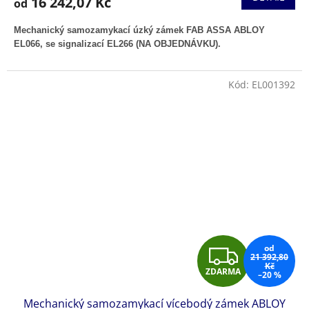
16 242,07 Kč
od
A
Mechanický samozamykací úzký zámek FAB ASSA ABLOY
EL066, se signalizací EL266 (NA OBJEDNÁVKU).
Kód:
EL001392
Z
od
21 392,80
Kč
ZDARMA
–20 %
D
Mechanický samozamykací vícebodý zámek ABLOY