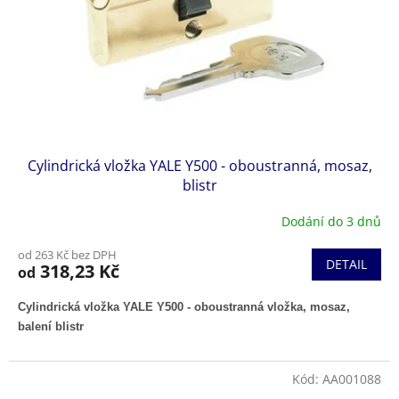
o
d
u
k
t
ů
Cylindrická vložka YALE Y500 - oboustranná, mosaz,
blistr
Dodání do 3 dnů
od 263 Kč bez DPH
DETAIL
318,23 Kč
od
Cylindrická vložka YALE Y500 - oboustranná vložka, mosaz,
balení blistr
Kód:
AA001088