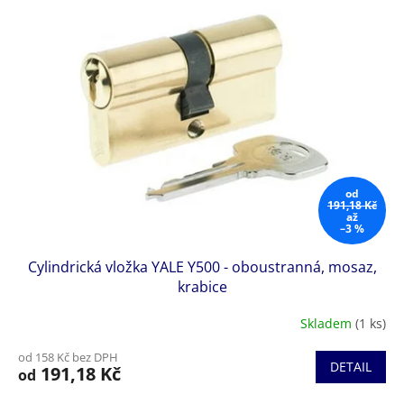
od
191,18 Kč
až
–3 %
Cylindrická vložka YALE Y500 - oboustranná, mosaz,
krabice
Skladem
(1 ks)
od 158 Kč bez DPH
DETAIL
191,18 Kč
od