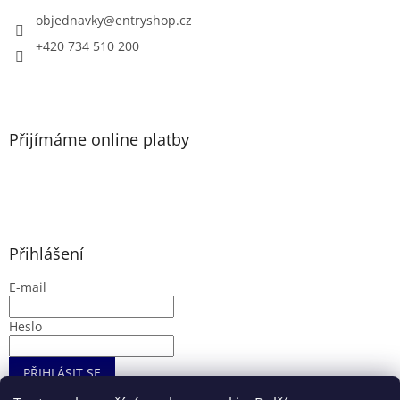
t
í
í
objednavky
@
entryshop.cz
p
r
+420 734 510 200
v
k
y
v
ý
Přijímáme online platby
p
i
s
u
Přihlášení
E-mail
Heslo
PŘIHLÁSIT SE
Nová registrace
Zapomenuté heslo