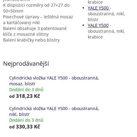
krabice
K dispozici rozměry od 27+27 do
YALE Y500
-
50+50mm
oboustranná, nikl,
Povrchové úpravy – leštěná mosaz
blistr
a kartáčovaný nikl
YALE Y500
-
Balení obsahuje 3 patentované
oboustranná, nikl,
klíče z mosazné slitiny
krabice
Balení krabičky nebo blistry
Nejprodávanější
Cylindrická vložka YALE Y500 - oboustranná,
mosaz, blistr
Dodání do 3 dnů
318,23 Kč
od
Cylindrická vložka YALE Y500 - oboustranná,
nikl, blistr
Dodání do 3 dnů
330,33 Kč
od