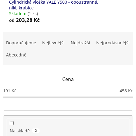
Cylindrická vložka YALE Y500 - oboustranná,
nikl, krabice
Skladem
(1 ks)
203,28 Kč
od
Ř
a
Doporučujeme
Nejlevnější
Nejdražší
Nejprodávanější
z
e
Abecedně
n
í
p
Cena
r
o
191
Kč
458
Kč
d
u
k
t
ů
Na skladě
2