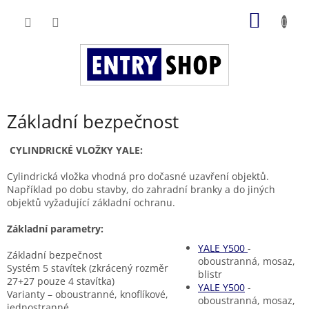
Přejít
NÁKUP
na
obsah
KOŠÍK
Základní bezpečnost
CYLINDRICKÉ VLOŽKY YALE:
Cylindrická vložka vhodná pro dočasné uzavření objektů.
Například po dobu stavby, do zahradní branky a do jiných
objektů vyžadující základní ochranu.
Základní parametry:
YALE Y500
-
Základní bezpečnost
oboustranná, mosaz,
Systém 5 stavítek (zkrácený rozměr
blistr
27+27 pouze 4 stavítka)
YALE Y500
-
Varianty – oboustranné, knoflíkové,
oboustranná, mosaz,
jednostranné