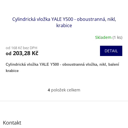
Cylindrická vložka YALE Y500 - oboustranná, nikl,
krabice
Skladem
(1 ks)
od 168 Kč bez DPH
DETAIL
203,28 Kč
od
Cylindrická vložka YALE Y500 - oboustranná vložka, nikl, balení
krabice
4
položek celkem
O
v
l
Z
á
á
d
p
a
a
Kontakt
c