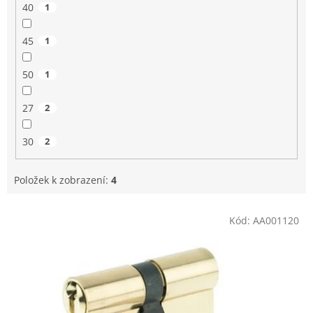
40
1
45
1
50
1
27
2
30
2
Položek k zobrazení:
4
V
Kód:
AA001120
ý
p
i
s
p
r