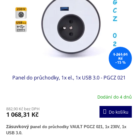
s
p
r
o
d
u
k
t
1 261,91
ů
Kč
–15 %
Panel do průchodky, 1x el., 1x USB 3.0 - PGCZ 021
Dodání do 4 dnů
882,90 Kč bez DPH
Do košíku
1 068,31 Kč
Zásuvkový p
anel do průchodky VAULT PGCZ 021, 1x 230V, 1x
USB 3.0.