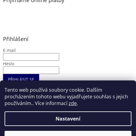
Přijímáme online platby
p
i
s
u
Přihlášení
E-mail
Heslo
PŘIHLÁSIT SE
Nová registrace
Zapomenuté heslo
Tento web používá soubory cookie. Dalším
procházením tohoto webu vyjadřujete souhlas s jejich
používáním.. Více informací
zde
.
Vytvořil Shoptet
Nastavení
Copyright 2026
Entryshop.cz
. Všechna práva vyhrazena.