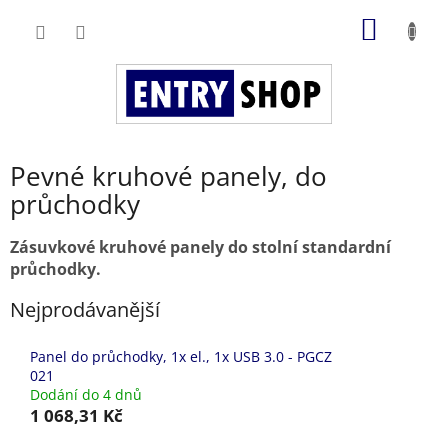
Přejít
NÁKUP
na
obsah
KOŠÍK
Pevné kruhové panely, do
průchodky
Zásuvkové kruhové panely do stolní standardní
průchodky.
Nejprodávanější
Panel do průchodky, 1x el., 1x USB 3.0 - PGCZ
021
Dodání do 4 dnů
1 068,31 Kč