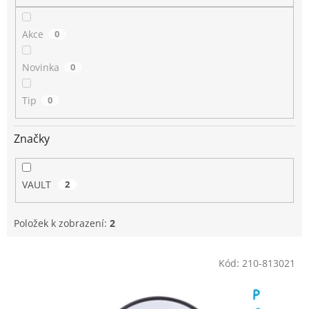
Akce
0
Novinka
0
Tip
0
Značky
VAULT
2
Položek k zobrazení:
2
V
Kód:
210-813021
ý
p
i