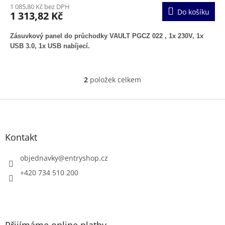
1 085,80 Kč bez DPH
Do košíku
1 313,82 Kč
Zásuvkový panel do průchodky VAULT PGCZ 022 , 1x 230V, 1x
USB 3.0, 1x USB nabíjecí.
2
položek celkem
O
v
l
Z
á
á
d
p
a
a
Kontakt
c
t
í
í
objednavky
@
entryshop.cz
p
r
+420 734 510 200
v
k
y
v
ý