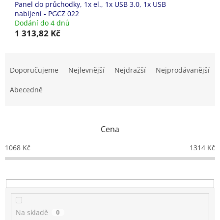
Panel do průchodky, 1x el., 1x USB 3.0, 1x USB
nabíjení - PGCZ 022
Dodání do 4 dnů
1 313,82 Kč
Ř
a
Doporučujeme
Nejlevnější
Nejdražší
Nejprodávanější
z
e
Abecedně
n
í
p
Cena
r
o
1068
Kč
1314
Kč
d
u
k
t
ů
Na skladě
0