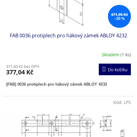
k
t
ů
471,90 Kč
–20 %
FAB 0036 protiplech pro hákový zámek ABLOY 4232
Skladem
(1 ks)
311,60 Kč bez DPH
Do košíku
377,04 Kč
(FAB) 0036 protiplech pro hákový zámek ABLOY 4232
Kód:
LPS