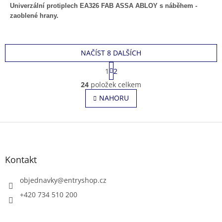
Univerzální protiplech EA326 FAB ASSA ABLOY s náběhem -
zaoblené hrany.
NAČÍST 8 DALŠÍCH
S
1
2
t
O
r
24
položek celkem
v
á
l
NAHORU
n
á
k
o
d
v
Z
a
á
c
á
n
í
p
í
p
a
Kontakt
r
t
v
í
objednavky
@
entryshop.cz
k
y
+420 734 510 200
v
ý
p