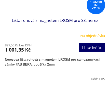
1 282,60
Kč
–21 %
Lišta rohová s magnetem LROSM pro SZ, nerez
Na objednávku
827,56 Kč bez DPH
Do košíku
1 001,35 Kč
Nerezová lišta rohová s magnetem LROSM pro samozamykací
zámky FAB BERA, tloušťka 2mm
Kód:
LRS