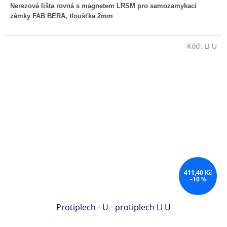
Nerezová lišta rovná s magnetem LRSM pro samozamykací
zámky FAB BERA, tloušťka 2mm
Kód:
LI U
411,40 Kč
–10 %
Protiplech - U - protiplech LI U