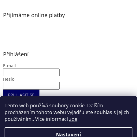
i
s
Přijímáme online platby
u
Přihlášení
E-mail
Heslo
PŘIHLÁSIT SE
Nová registrace
Zapomenuté heslo
Tento web používá soubory cookie. Dalším
procházením tohoto webu vyjadřujete souhlas s jejich
používáním.. Více informací
zde
.
Vytvořil Shoptet
Nastavení