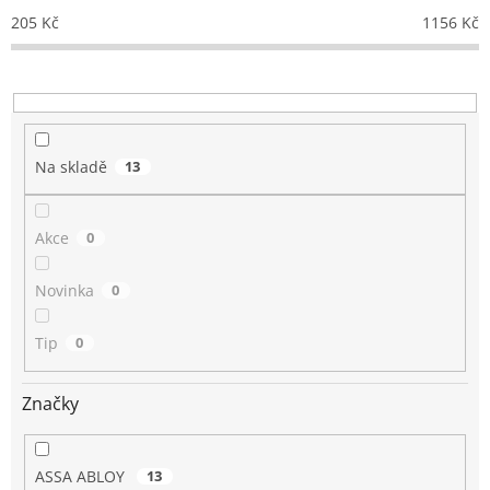
o
205
Kč
1156
Kč
d
u
k
t
ů
Na skladě
13
Akce
0
Novinka
0
Tip
0
Značky
ASSA ABLOY
13