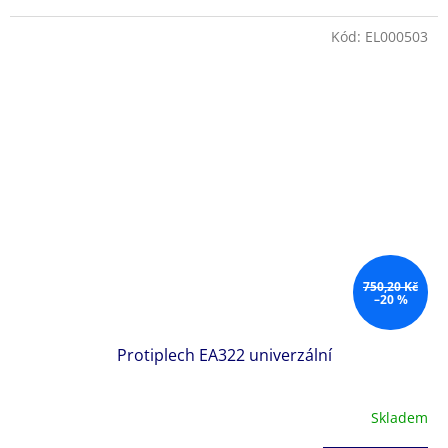
Kód:
EL000503
750,20 Kč
–20 %
Protiplech EA322 univerzální
Skladem