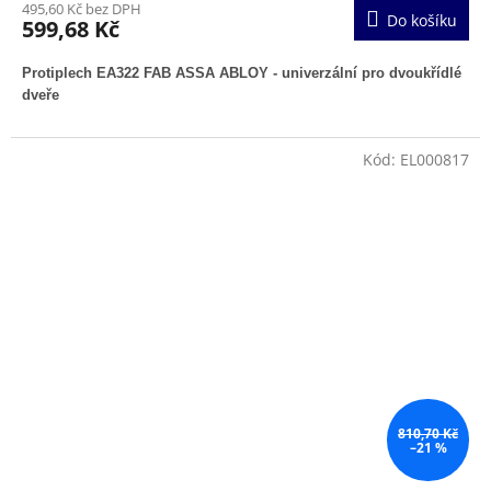
495,60 Kč bez DPH
Do košíku
599,68 Kč
Protiplech EA322 FAB ASSA ABLOY - univerzální pro dvoukřídlé
dveře
Kód:
EL000817
810,70 Kč
–21 %