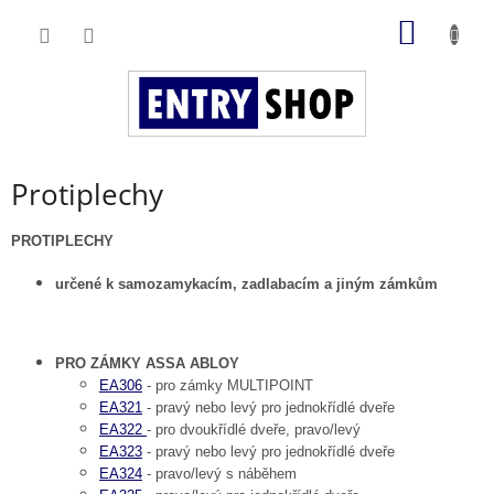
Přejít
NÁKUP
na
obsah
KOŠÍK
Protiplechy
PROTIPLECHY
určené k samozamykacím, zadlabacím a jiným zámkům
PRO ZÁMKY ASSA ABLOY
EA306
- pro zámky MULTIPOINT
EA321
- pravý nebo levý pro jednokřídlé dveře
EA322
- pro dvoukřídlé dveře, pravo/levý
EA323
- pravý nebo levý pro jednokřídlé dveře
EA324
- pravo/levý s náběhem