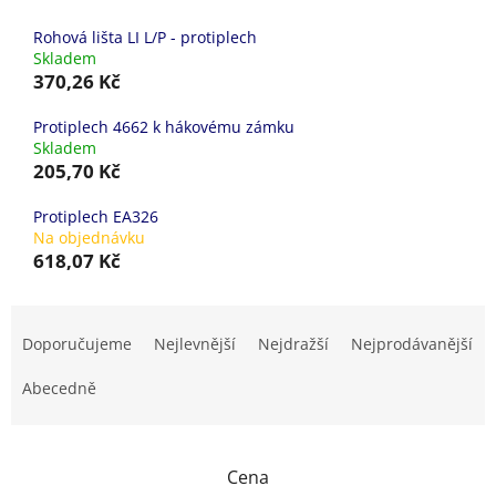
Rohová lišta LI L/P - protiplech
Skladem
370,26 Kč
Protiplech 4662 k hákovému zámku
Skladem
205,70 Kč
Protiplech EA326
Na objednávku
618,07 Kč
Ř
a
Doporučujeme
Nejlevnější
Nejdražší
Nejprodávanější
z
e
Abecedně
n
í
p
Cena
r