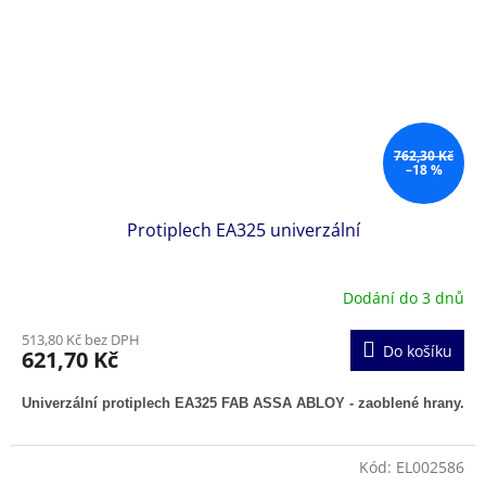
762,30 Kč
–18 %
Protiplech EA325 univerzální
Dodání do 3 dnů
513,80 Kč bez DPH
Do košíku
621,70 Kč
Univerzální protiplech EA325 FAB ASSA ABLOY - zaoblené hrany.
Kód:
EL002586