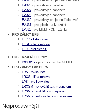
EA325
- pravo/levý pro jednokřídlé dveře
EA326
- pravo/levý s náběhem
EA327
- pravo/levý s náběhem
EA328
- pravo/levý s náběhem
EA330
- pravo/levý pro jednokřídlé dveře
EA331
- protiplech - univerzální
LP781
- pro MULTIPONT zámky
PRO ZÁMKY ERBI
LI RO - lišta rovná
LI L/P - lišta rohová
LI U - protiplech U
UNIVERZÁLNÍ PLECHY
P9600/17
- pro úzké zámky NEMEF
PRO ZÁMKY FAB BERA
LRS - rovná lišta
LROS - lišta rohová
LPS - profilový plech
LROSM - rohová lišta s magnetem
LRSM - rovná lišta s magnetem
LPSM - profilová lišta s magnetem
Nejprodávanější