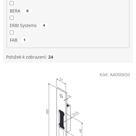
BERA
6
ERBI Systems
4
FAB
1
Položek k zobrazení:
24
V
Kód:
AA000650
ý
p
i
s
p
r
o
d
u