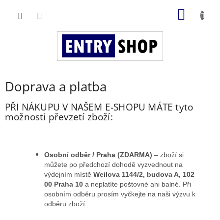
Přejít
NÁKUP
na
obsah
KOŠÍK
Doprava a platba
PŘI NÁKUPU V NAŠEM E-SHOPU MÁTE tyto
možnosti převzetí zboží:
Osobní odběr / Praha (ZDARMA)
– zboží si
můžete po předchozí dohodě vyzvednout na
výdejním místě
Weilova 1144/2, budova A, 102
00 Praha 10
a neplatíte poštovné ani balné. Při
osobním odběru prosím vyčkejte na naši výzvu k
odběru zboží.