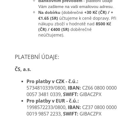
Bankovním převodem
- platební údaje
Vám zašleme na vaši emailovou adresu.
+30 Kč (ČR) /
+
Na dobírku
(doběrečné
€1.65 (SR)
účtujeme k ceně dopravy. Při
nákupu zboží v hodnotě nad
8500 Kč
(ČR) / €400 (SR)
doběrečné
neúčtujeme).
PLATEBNÍ ÚDAJE:
ČS, a.s.
Pro platby v CZK - č.ú.:
5734810339/0800,
IBAN:
CZ66 0800 0000
0057 3481 0339,
SWIFT:
GIBACZPX
Pro platby v EUR - č.ú.:
1998572233/0800,
IBAN:
CZ37 0800 0000
0019 9857 2233,
SWIFT:
GIBACZPX