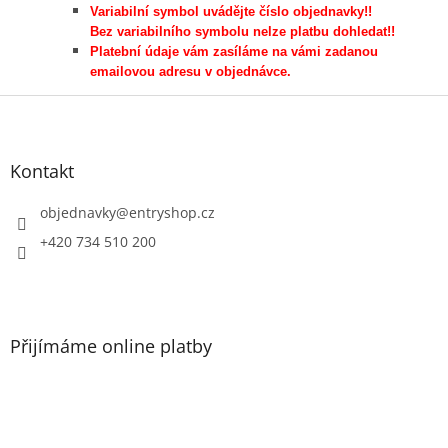
Variabilní symbol uvádějte číslo objednavky!!
Bez variabilního symbolu nelze platbu dohledat!!
Platební údaje vám zasíláme na vámi zadanou
emailovou adresu v objednávce.
Z
á
p
a
Kontakt
t
í
objednavky
@
entryshop.cz
+420 734 510 200
Přijímáme online platby