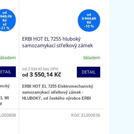
od
od
 949,70
3 944,60
Kč
Kč
až
–10 %
–21 %
ERBI HOT EL 7255 hluboký
samozamykací střelkový zámek
Skladem
Skladem
od 2 934 Kč bez DPH
ETAIL
DETAIL
3 550,14 Kč
od
nický
ERBI HOT EL 7255 Elektromechanický
samozamykací střelkový zámek -
EL MI
HLUBOKÝ
, od českého výrobce ERBI
M
L000808
Kód:
EL000836