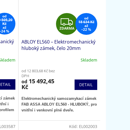
od
Z
od
9 505,20
18 634 Kč
Kč
až
až
ZDARMA
–22 %
D
–24 %
anický
ABLOY EL560 – Elektromechanický
A
hluboký zámek, čelo 20mm
R
Skladem
Skladem
M
M
od 12 803,68 Kč bez
DPH
A
15 492,45
od
ETAIL
DETAIL
Kč
cí zámek
Elektromechanický samozamykací zámek
řní i
FAB ASSA ABLOY EL560 - HLUBOKÝ, pro
profilem
vnitřní i venkovní plné dveře.
L003587
Kód:
EL002003