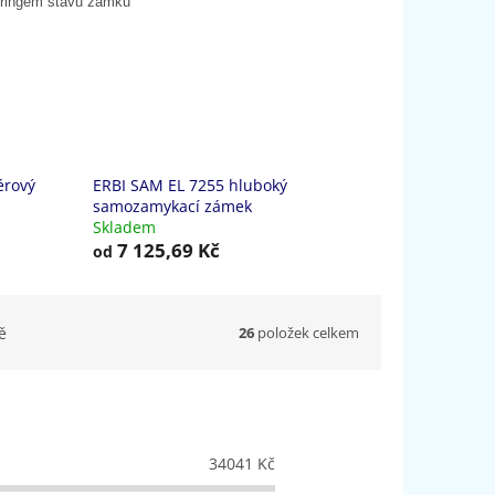
oringem stavu zámku
érový
ERBI SAM EL 7255 hluboký
samozamykací zámek
Skladem
7 125,69 Kč
od
26
položek celkem
ě
34041
Kč