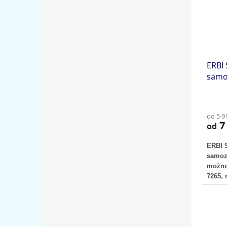
ERBI
samo
od 5 9
7 
od
ERBI 
samoz
možno
7265,
7265.