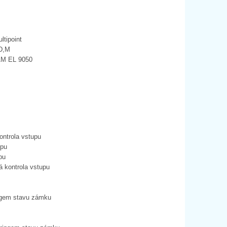
ltipoint
,D,M
AM EL 9050
ntrola vstupu
upu
pu
 kontrola vstupu
ngem stavu zámku