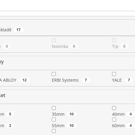
skladě
17
e
0
Novinka
0
Tip
0
ky
A ABLOY
12
ERBI Systems
7
YALE
7
set
mm
5
35mm
10
40mm
4
mm
2
55mm
10
60mm
4