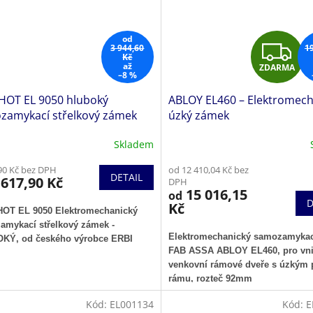
od
Z
3 944,60
1
Kč
až
ZDARMA
D
–8 %
 HOT EL 9050 hluboký
ABLOY EL460 – Elektromech
A
zamykací střelkový zámek
úzký zámek
R
Skladem
90 Kč bez DPH
od 12 410,04 Kč bez
DETAIL
617,90 Kč
DPH
A
15 016,15
od
D
Kč
HOT EL 9050 Elektromechanický
amykací střelkový zámek -
Elektromechanický samozamyka
OKÝ
, od českého výrobce ERBI
FAB ASSA ABLOY EL460, pro vnit
venkovní rámové dveře s úzkým 
rámu, rozteč 92mm
Kód:
EL001134
Kód:
E