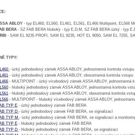
CE:
SSA ABLOY
- typ EL460, EL560, EL461, EL561, EL466 Multipoint, EL566 Mu
AB BERA
- SZ FAB BERA hluboký - typ E,D,M, SZ FAB BERA úzký - typ E
RBI
- SAM EL 9235 PROFI, SAM EL 9235, HOT EL 9050, SAM EL 7255, S
NÉ TYPY:
L460
- úzký jednobodový zámek ASSA ABLOY, jednostranná kontrola vstupu
L461
- úzký jednobodový zámek ASSA ABLOY, oboustranná kontrola vstupu
L466
- MULTIPOINT - úzký vícebodový zámek ASSA ABLOY, jednostranná ko
L560
- hluboký jednobodový zámek ASSA ABLOY, jednostranná kontrola vst
L561
- hluboký jednobodový zámek ASSA ABLOY, oboustranná kontrola vstu
L566
- MULTIPOINT - hluboký vícebodový zámek ASSA ABLOY, jednostranná
AB TYP E
- úzký jednobodový zámek FAB BERA
AB TYP D
- úzký jednobodový zámek FAB BERA, se signalizací
AB TYP M
- úzký jednobodový zámek FAB BERA, se signalizací a monitori
AB TYP E
- hluboký jednobodový zámek FAB BERA
AB TYP D
- hluboký jednobodový zámek FAB BERA, se signalizací