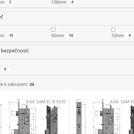
mm
2
100mm
4
eč
mm
15
92mm
19
72mm
9
 bezpečnosti
5
ek k zobrazení:
26
Kód:
SAM EL B 9235
Kód:
SAM E