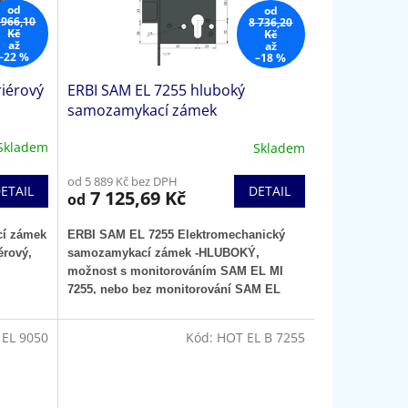
od
od
 966,10
8 736,20
Kč
Kč
až
až
–22 %
–18 %
riérový
ERBI SAM EL 7255 hluboký
samozamykací zámek
Skladem
Skladem
od 5 889 Kč bez DPH
ETAIL
DETAIL
7 125,69 Kč
od
cí zámek
ERBI SAM EL 7255 Elektromechanický
érový,
samozamykací zámek -
HLUBOKÝ
,
možnost s monitorováním SAM EL MI
7255, nebo bez monitorování SAM EL
7255.
EL 9050
Kód:
HOT EL B 7255