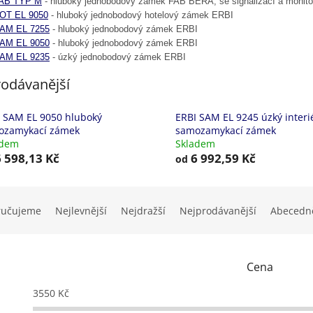
AB TYP M
- hluboký jednobodový zámek FAB BERA, se signalizací a monit
OT EL 9050
- hluboký jednobodový hotelový zámek ERBI
AM EL 7255
- hluboký jednobodový zámek ERBI
AM EL 9050
- hluboký jednobodový zámek ERBI
AM EL 9235
- úzký jednobodový zámek ERBI
odávanější
 SAM EL 9050 hluboký
ERBI SAM EL 9245 úzký interi
ozamykací zámek
samozamykací zámek
adem
Skladem
 598,13 Kč
6 992,59 Kč
od
ručujeme
Nejlevnější
Nejdražší
Nejprodávanější
Abecedn
Cena
3550
Kč