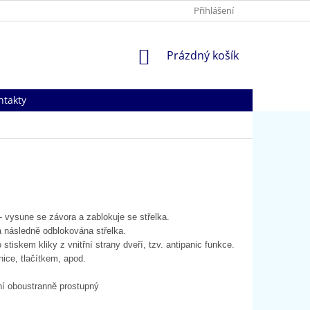
Přihlášení
NÁKUPNÍ
Prázdný košík
KOŠÍK
ntakty
 vysune se závora a zablokuje se střelka.
a následně odblokována střelka.
iskem kliky z vnitřní strany dveří, tzv. antipanic funkce.
ice, tlačítkem, apod.
ení oboustranně prostupný