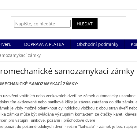
HLEDAT
rveru
DOPRAVA A PLATBA
Obchodní podmínky
Ko
samozamykací zámky
kromechanické samozamykací zámky
OMECHANICKÉ SAMOZAMYKACÍ ZÁMKY:
o uzavření vnitřních nebo venkovních dveří se zámek automaticky uzamkne -
tisknutím aktivované nebo panikové kliky je závora zatažena do těla zámku 
ámek je vždy možné odemknout cylindrickou vložkou z obou stran dveří nebo st
lika zámku může být ovládána výstupním kontaktem ze čtečky karet, klávesn
rčen pro vstupní, únikové, požární i průchodové dveře
ze použít do požárně odolných dveří - režim "fail-safe" - zámek je bez napáj