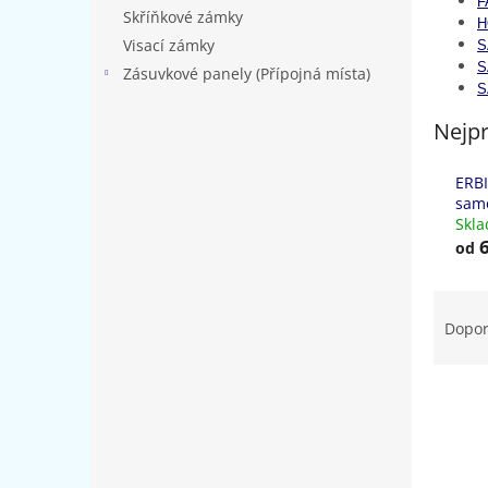
F
Skříňkové zámky
H
Visací zámky
S
S
Zásuvkové panely (Přípojná místa)
S
Nejpr
ERBI
sam
Skl
6
od
Ř
a
Dopo
z
e
n
í
p
r