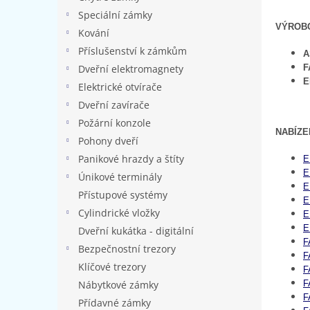
n
Speciální zámky
e
VÝROB
l
Kování
Příslušenství k zámkům
A
F
Dveřní elektromagnety
E
Elektrické otvírače
Dveřní zavírače
Požární konzole
NABÍZE
Pohony dveří
Panikové hrazdy a štíty
E
E
Únikové terminály
E
Přístupové systémy
E
Cylindrické vložky
E
E
Dveřní kukátka - digitální
F
Bezpečnostní trezory
F
Klíčové trezory
F
F
Nábytkové zámky
F
Přídavné zámky