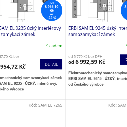
od
8 966,10
8
Kč
až
–22 %
SAM EL 9235 úzký interiérový
ERBI SAM EL 9245 úzký inte
zamykací zámek
samozamykací zámek
Skladem
47,70 Kč bez
od 5 779 Kč bez DPH
D
6 992,59 Kč
od
DETAIL
954,72 Kč
Elektromechanický samozamyka
romechanický samozamykací zámek
ÚZKÝ
ERBI SAM EL 9245
-
,
interi
ÚZKÝ
SAM EL 9235
-
,
interiérový,
od českého výrobce
ského výrobce
Kód:
SAM EL 7265
Kód:
SAM 