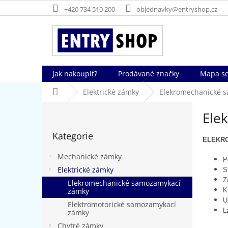
Přejít
+420 734 510 200
objednavky@entryshop.cz
na
obsah
Jak nakoupit?
Prodávané značky
Mapa se
Domů
Elektrické zámky
Elekromechanické 
P
Ele
o
Přeskočit
s
Kategorie
kategorie
t
ELEKR
r
Mechanické zámky
P
a
Elektrické zámky
S
n
Z
Elekromechanické samozamykací
n
K
zámky
í
U
Elektromotorické samozamykací
p
L
zámky
a
Chytré zámky