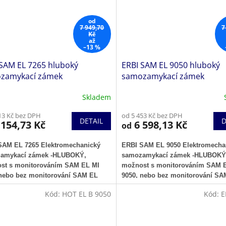
od
7 949,70
7
Kč
až
–13 %
 SAM EL 7265 hluboký
ERBI SAM EL 9050 hluboký
zamykací zámek
samozamykací zámek
Skladem
13 Kč bez DPH
od 5 453 Kč bez DPH
DETAIL
D
154,73 Kč
6 598,13 Kč
od
SAM EL 7265 Elektromechanický
ERBI SAM EL 9050 Elektromecha
amykací zámek -
HLUBOKÝ
,
samozamykací zámek
-HLUBOKÝ
st s monitorováním SAM EL MI
možnost s monitorováním SAM 
 nebo bez monitorování SAM EL
9050, nebo bez monitorování SA
EL9050
Kód:
HOT EL B 9050
Kód:
E