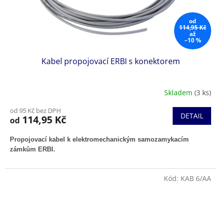
od
114,95 Kč
až
–10 %
Kabel propojovací ERBI s konektorem
Skladem
(3 ks)
od 95 Kč bez DPH
DETAIL
114,95 Kč
od
Propojovací kabel k elektromechanickým samozamykacím
zámkům ERBI.
Kód:
KAB 6/AA