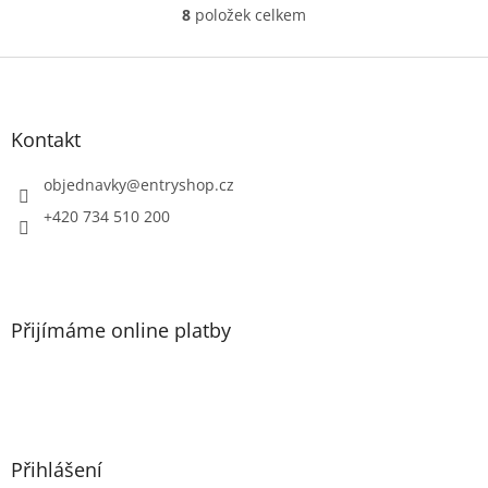
8
položek celkem
O
v
l
Z
á
á
d
p
a
a
Kontakt
c
t
í
í
objednavky
@
entryshop.cz
p
r
+420 734 510 200
v
k
y
v
ý
Přijímáme online platby
p
i
s
u
Přihlášení