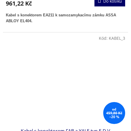
Do košíku
961,22 Kč
Kabel s konektorem EA211 k samozamykacímu zámku ASSA
ABLOY EL404.
Kód:
KABEL_3
od
459,80 Kč
–20 %