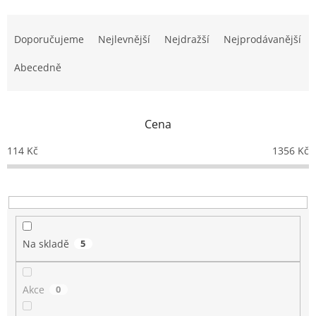
Ř
a
Doporučujeme
Nejlevnější
Nejdražší
Nejprodávanější
z
e
Abecedně
n
í
p
Cena
r
o
114
Kč
1356
Kč
d
u
k
t
ů
Na skladě
5
Akce
0