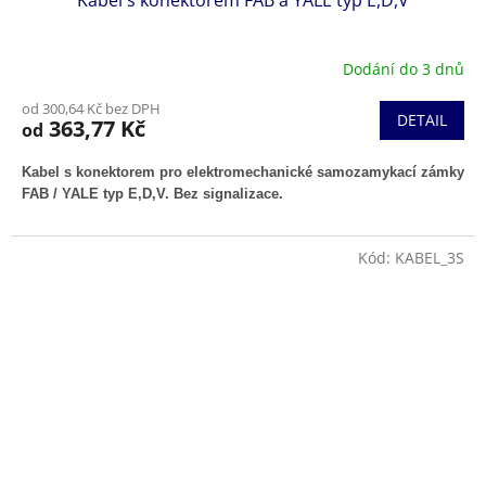
Kabel s konektorem FAB a YALE typ E,D,V
Dodání do 3 dnů
od 300,64 Kč bez DPH
DETAIL
363,77 Kč
od
Kabel s konektorem pro elektromechanické samozamykací zámky
FAB / YALE typ E,D,V. Bez signalizace.
Kód:
KABEL_3S