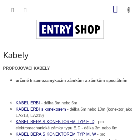
Přejít
NÁKUP
na
obsah
KOŠÍK
Kabely
PROPOJOVACÍ KABELY
určené k samozamykacím zámkům a zámkům speciálním
KABEL ERBI
- délka 3m nebo 6m
KABEL ERBI s konektorem
- délka 6m nebo 10m (konektor jako
EA218, EA219)
KABEL BERA S KONEKTOREM TYP E, D
- pro
elektromechanické zámky typu E,D - délka 3m nebo 6m
KABEL BERA S KONEKTOREM TYP M, W
- pro