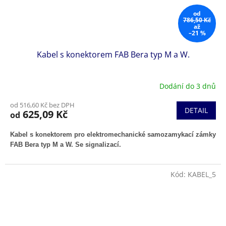
od
786,50 Kč
až
–21 %
Kabel s konektorem FAB Bera typ M a W.
Dodání do 3 dnů
od 516,60 Kč bez DPH
DETAIL
625,09 Kč
od
Kabel s konektorem pro elektromechanické samozamykací zámky
FAB Bera typ M a W. Se signalizací.
Kód:
KABEL_5