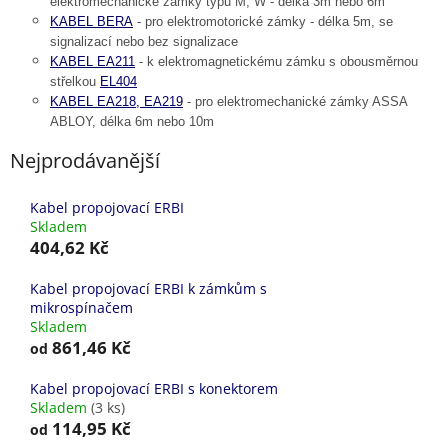
elektromechanické zámky typu M, W - délka 3m nebo 6m
KABEL BERA
- pro elektromotorické zámky - délka 5m, se
signalizací nebo bez signalizace
KABEL EA211
- k elektromagnetickému zámku s obousměrnou
střelkou
EL404
KABEL EA218, EA219
- pro elektromechanické zámky ASSA
ABLOY, délka 6m nebo 10m
Nejprodávanější
Kabel propojovací ERBI
Skladem
404,62 Kč
Kabel propojovací ERBI k zámkům s
mikrospínačem
Skladem
861,46 Kč
od
Kabel propojovací ERBI s konektorem
Skladem
(3 ks)
114,95 Kč
od