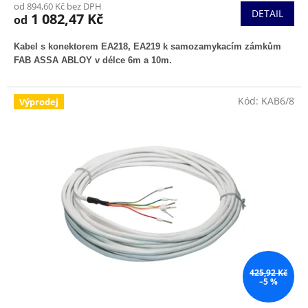
od 894,60 Kč bez DPH
DETAIL
1 082,47 Kč
od
Kabel s konektorem EA218, EA219 k samozamykacím zámkům
FAB ASSA ABLOY v délce 6m a 10m.
Kód:
KAB6/8
Výprodej
425,92 Kč
–5 %