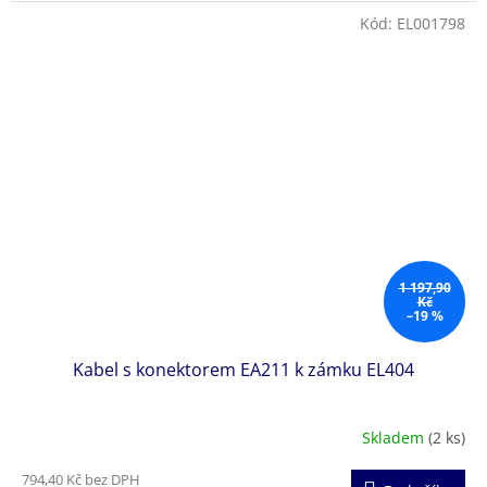
Kód:
EL001798
1 197,90
Kč
–19 %
Kabel s konektorem EA211 k zámku EL404
Skladem
(2 ks)
794,40 Kč bez DPH