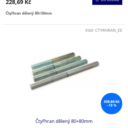
228,69 Kč
Čtyřhran dělený 80+50mm
Kód:
CTYRHRAN_EE
338,80 Kč
–18 %
Čtyřhran dělený 80+80mm