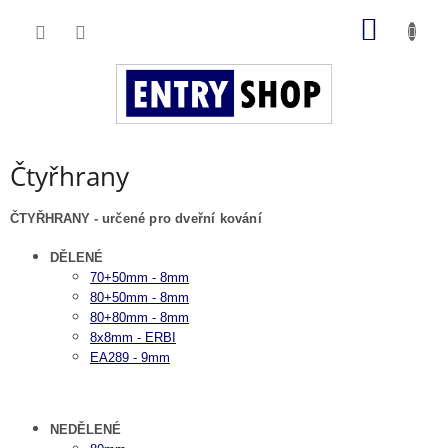
Přejít
NÁKUP
na
obsah
KOŠÍK
Čtyřhrany
ČTYŘHRANY -
určené pro dveřní kování
DĚLENÉ
70+50mm - 8mm
80+50mm - 8mm
80+80mm - 8mm
8x8mm - ERBI
EA289 - 9mm
NEDĚLENÉ