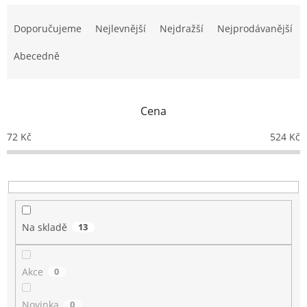
Ř
a
Doporučujeme
Nejlevnější
Nejdražší
Nejprodávanější
z
e
Abecedně
n
í
p
Cena
r
o
72
Kč
524
Kč
d
u
k
t
ů
Na skladě
13
Akce
0
Novinka
0