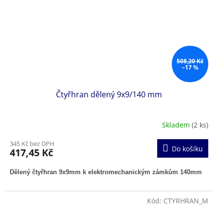
508,20 Kč
–17 %
Čtyřhran dělený 9x9/140 mm
Skladem
(2 ks)
345 Kč bez DPH
Do košíku
417,45 Kč
Dělený čtyřhran 9x9mm k elektromechanickým zámkům 140mm
Kód:
CTYRHRAN_M