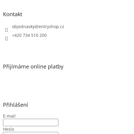
á
d
p
a
a
Kontakt
c
t
í
í
objednavky
@
entryshop.cz
p
r
+420 734 510 200
v
k
y
v
ý
Přijímáme online platby
p
i
s
u
Přihlášení
E-mail
Heslo