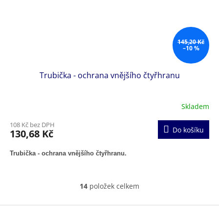
145,20 Kč
–10 %
Trubička - ochrana vnějšího čtyřhranu
Skladem
108 Kč bez DPH
Do košíku
130,68 Kč
Trubička - ochrana vnějšího čtyřhranu.
14
položek celkem
O
v
l
Z
á