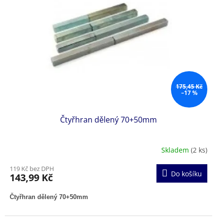
s
p
r
o
d
u
k
t
ů
175,45 Kč
–17 %
Čtyřhran dělený 70+50mm
Skladem
(2 ks)
119 Kč bez DPH
Do košíku
143,99 Kč
Čtyřhran dělený 70+50mm