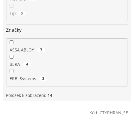
Tip
0
Značky
ASSA ABLOY
7
BERA
4
ERBI Systems
3
Položek k zobrazení:
14
V
Kód:
CTYRHRAN_SE
ý
p
i