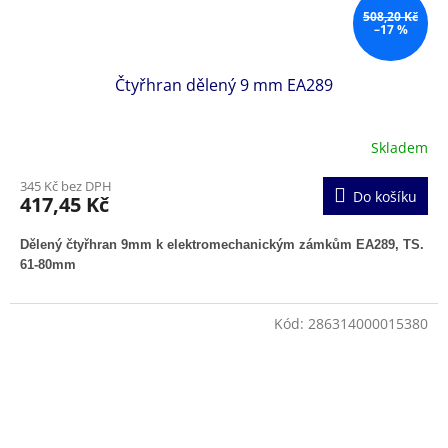
508,20 Kč
–17 %
Čtyřhran dělený 9 mm EA289
Skladem
345 Kč bez DPH
Do košíku
417,45 Kč
Dělený čtyřhran 9mm k elektromechanickým zámkům EA289, TS.
61-80mm
Kód:
286314000015380