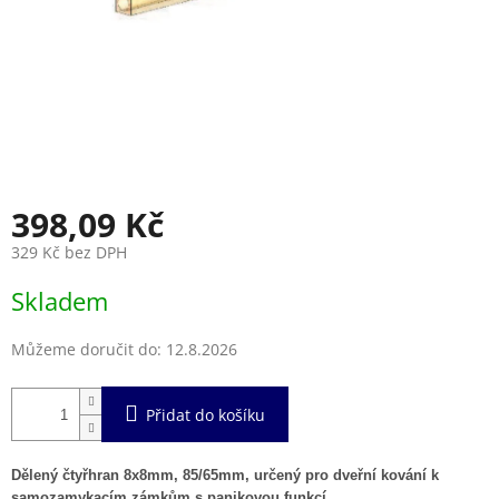
398,09 Kč
329 Kč bez DPH
Měrná
Skladem
cena:
Můžeme doručit do:
12.8.2026
Přidat do košíku
Dělený čtyřhran 8x8mm, 85/65mm, určený pro dveřní kování k
samozamykacím zámkům s panikovou funkcí.