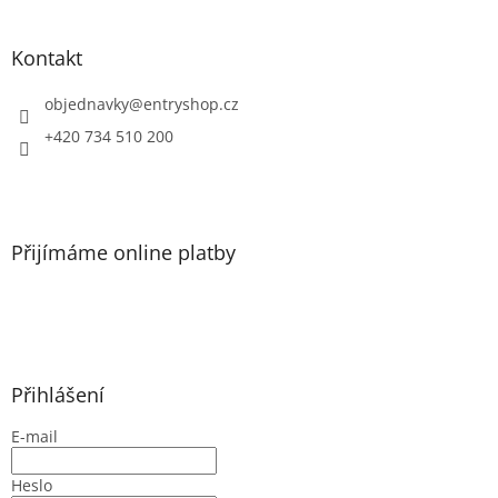
á
p
a
Kontakt
t
í
objednavky
@
entryshop.cz
+420 734 510 200
Přijímáme online platby
Přihlášení
E-mail
Heslo