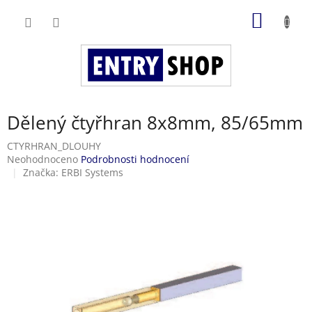
Přejít
NÁKUP
na
obsah
KOŠÍK
Dělený čtyřhran 8x8mm, 85/65mm
CTYRHRAN_DLOUHY
Průměrné
Neohodnoceno
Podrobnosti hodnocení
hodnocení
Značka:
ERBI Systems
produktu
je
0,0
z
5
hvězdiček.