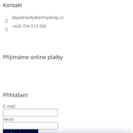
a
Kontakt
t
í
objednavky
@
entryshop.cz
+420 734 510 200
Přijímáme online platby
Přihlášení
E-mail
Heslo