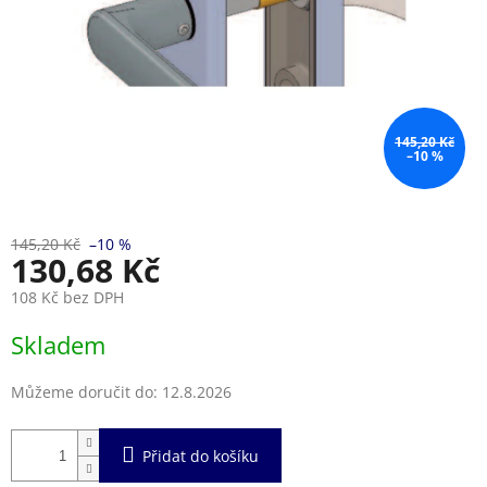
145,20 Kč
–10 %
145,20 Kč
–10 %
130,68 Kč
108 Kč bez DPH
Měrná
Skladem
cena:
Můžeme doručit do:
12.8.2026
Přidat do košíku