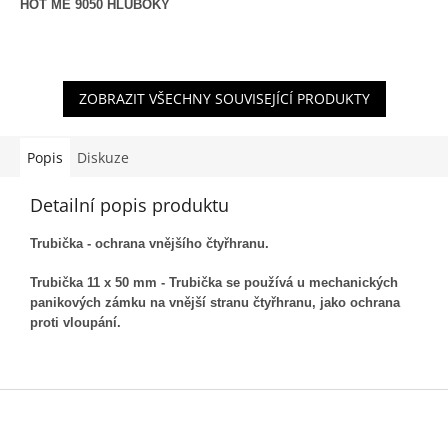
HOT ME 9050 HLUBOKÝ
ZOBRAZIT VŠECHNY SOUVISEJÍCÍ PRODUKTY
Popis
Diskuze
Detailní popis produktu
Trubička - ochrana vnějšího čtyřhranu.
Trubička 11 x 50 mm -
Trubička se používá u mechanických
panikových zámku na vnější stranu čtyřhranu, jako ochrana
proti vloupání.
Z
á
p