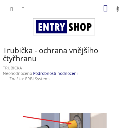
Přejít
NÁKUP
na
obsah
KOŠÍK
Trubička - ochrana vnějšího
čtyřhranu
TRUBICKA
Průměrné
Neohodnoceno
Podrobnosti hodnocení
hodnocení
Značka:
ERBI Systems
produktu
je
0,0
z
5
hvězdiček.