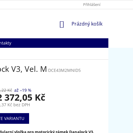
Přihlášení
NÁKUPNÍ
Prázdný košík
KOŠÍK
ntakty
ck V3, Vel. M
DCE43M2MNID5
,22 Kč
až –19 %
2 372,05 Kč
,37 Kč
bez DPH
TE VARIANTU
larní vložka pro motorický zámek Danalock V3,