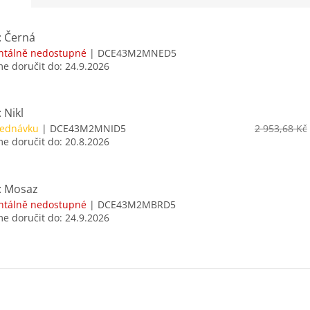
: Černá
tálně nedostupné
| DCE43M2MNED5
 doručit do:
24.9.2026
 Nikl
jednávku
| DCE43M2MNID5
2 953,68 Kč
 doručit do:
20.8.2026
: Mosaz
tálně nedostupné
| DCE43M2MBRD5
 doručit do:
24.9.2026