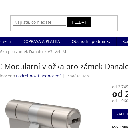
HLEDAT
rveru
DOPRAVA A PLATBA
Obchodní podmínky
Ko
žka pro zámek Danalock V3, Vel. M
 Modularní vložka pro zámek Danalo
né
dnoceno
Podrobnosti hodnocení
Značka:
M&C
ení
tu
od 2 745
od
od
1 960
Měrná
ek.
ZVOL
cena:
M&C Modu