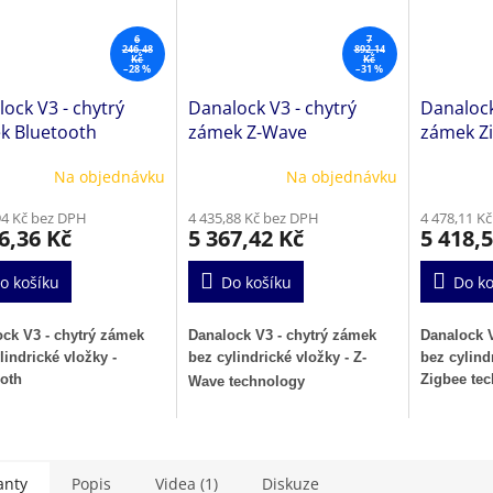
6
7
246,48
892,14
Kč
Kč
–28 %
–31 %
ock V3 - chytrý
Danalock V3 - chytrý
Danalock
k Bluetooth
zámek Z-Wave
zámek Z
technology
technol
Na objednávku
Na objednávku
94 Kč bez DPH
4 435,88 Kč bez DPH
4 478,11 K
6,36 Kč
5 367,42 Kč
5 418,
o košíku
Do košíku
Do ko
ck V3 - chytrý zámek
Danalock V3 - chytrý zámek
Danalock V
lindrické vložky -
bez cylindrické vložky - Z-
bez cylind
oth
Zigbee te
Wave technology
anty
Popis
Videa (1)
Diskuze