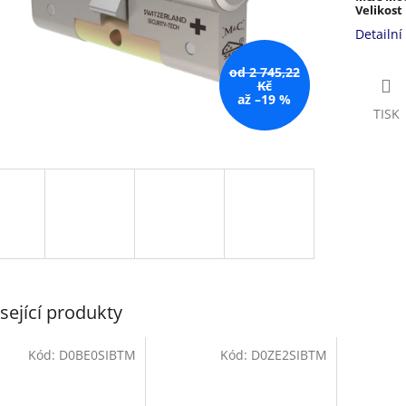
Velikost
Detailní
od 2 745,22
Kč
až –19 %
TISK
sející produkty
Kód:
D0BE0SIBTM
Kód:
D0ZE2SIBTM