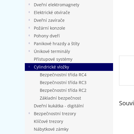
n
Dveřní elektromagnety
e
Elektrické otvírače
l
Dveřní zavírače
Požární konzole
Pohony dveří
Panikové hrazdy a štíty
Únikové terminály
Přístupové systémy
Cylindrické vložky
Bezpečnostní třída RC4
Bezpečnostní třída RC3
Bezpečnostní třída RC2
Základní bezpečnost
Souvi
Dveřní kukátka - digitální
Bezpečnostní trezory
Klíčové trezory
Nábytkové zámky