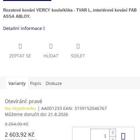
Rozetové kování VERCY koule/klika - TVAR L,
interiérové kování FAB
ASSA ABLOY.
Detailní informace
ZEPTAT SE
HLÍDAT
SDÍLET
Varianty
Popis
Diskuze
Otevírání: pravé
Na objednávku
| AA001233
EAN:
3159152046767
Můžeme doručit do:
21.8.2026
3 254,90 Kč
Do 
2 603,92 Kč