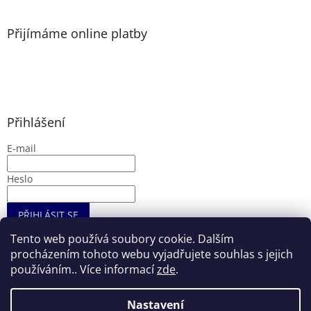
Přijímáme online platby
Přihlášení
E-mail
Heslo
PŘIHLÁSIT SE
Nová registrace
Zapomenuté heslo
Tento web používá soubory cookie. Dalším
procházením tohoto webu vyjadřujete souhlas s jejich
používáním.. Více informací
zde
.
Vytvořil Shoptet
Nastavení