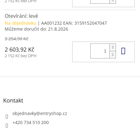
2 152 Kč bez DPH
Otevírání: levé
Na objednávku
| AA001232
EAN:
3159152047047
Můžeme doručit do:
21.8.2026
3 254,90 Kč
Do 
2 603,92 Kč
2 152 Kč bez DPH
Z
á
p
a
Kontakt
t
í
objednavky
@
entryshop.cz
+420 734 510 200