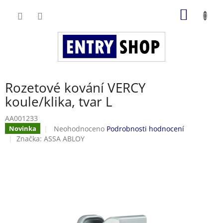
Přejít
NÁKUP
na
obsah
KOŠÍK
Rozetové kování VERCY
koule/klika, tvar L
AA001233
Průměrné
Neohodnoceno
Podrobnosti hodnocení
Novinka
hodnocení
Značka:
ASSA ABLOY
produktu
je
0,0
z
5
hvězdiček.