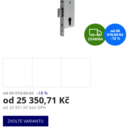
Z
od 30
915,50 Kč
–18 %
ZDARMA
D
A
R
M
A
od 30 915,50 Kč
–18 %
od
25 350,71 Kč
od
20 951 Kč
bez DPH
Měrná
ZVOLTE VARIANTU
cena: