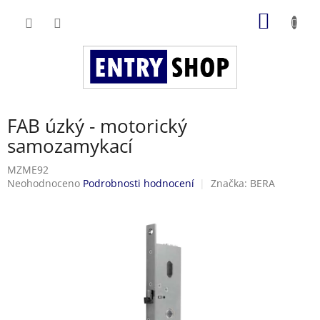
Přejít
NÁKUP
na
obsah
KOŠÍK
FAB úzký - motorický
samozamykací
MZME92
Průměrné
Neohodnoceno
Podrobnosti hodnocení
Značka:
BERA
hodnocení
produktu
je
0,0
z
5
hvězdiček.