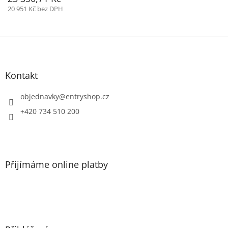
20 951 Kč bez DPH
Z
á
p
a
Kontakt
t
í
objednavky
@
entryshop.cz
+420 734 510 200
Přijímáme online platby