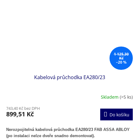
1 125,30
Kč
–20 %
Kabelová průchodka EA280/23
Skladem
(>5 ks)
743,40 Kč bez DPH
899,51 Kč
Do košíku
Nerozpojitelná kabelová průchodka EA280/23 FAB ASSA ABLOY
(po instalaci nelze dveře snadno demontovat).