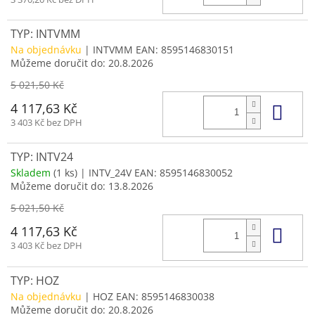
TYP: INTVMM
Na objednávku
| INTVMM
EAN:
8595146830151
Můžeme doručit do:
20.8.2026
5 021,50 Kč
Do 
4 117,63 Kč
3 403 Kč bez DPH
TYP: INTV24
Skladem
(1 ks)
| INTV_24V
EAN:
8595146830052
Můžeme doručit do:
13.8.2026
5 021,50 Kč
Do 
4 117,63 Kč
3 403 Kč bez DPH
TYP: HOZ
Na objednávku
| HOZ
EAN:
8595146830038
Můžeme doručit do:
20.8.2026