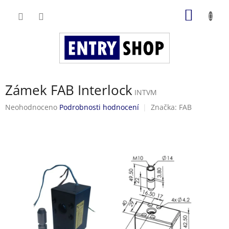
Přejít
NÁKUP
na
obsah
KOŠÍK
Zámek FAB Interlock
INTVM
Průměrné
Neohodnoceno
Podrobnosti hodnocení
Značka:
FAB
hodnocení
produktu
je
0,0
z
5
hvězdiček.