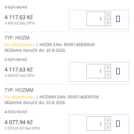
5 021,50 Kč
Do 
4 117,63 Kč
3 403 Kč bez DPH
TYP: HOZM
Na objednávku
| HOZM
EAN:
8595146830045
Můžeme doručit do:
20.8.2026
5 021,50 Kč
Do 
4 117,63 Kč
3 403 Kč bez DPH
TYP: HOZMM
Na objednávku
| HOZMM
EAN:
8595146830106
Můžeme doručit do:
20.8.2026
4 973,10 Kč
Do 
4 077,94 Kč
3 370,20 Kč bez DPH