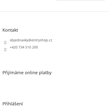
Z
á
p
a
Kontakt
t
í
objednavky
@
entryshop.cz
+420 734 510 200
Přijímáme online platby
Přihlášení