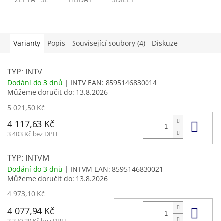
Varianty
Popis
Související soubory (4)
Diskuze
TYP: INTV
Dodání do 3 dnů
| INTV
EAN:
8595146830014
Můžeme doručit do:
13.8.2026
5 021,50 Kč
Do 
4 117,63 Kč
3 403 Kč bez DPH
TYP: INTVM
Dodání do 3 dnů
| INTVM
EAN:
8595146830021
Můžeme doručit do:
13.8.2026
4 973,10 Kč
Do 
4 077,94 Kč
3 370,20 Kč bez DPH