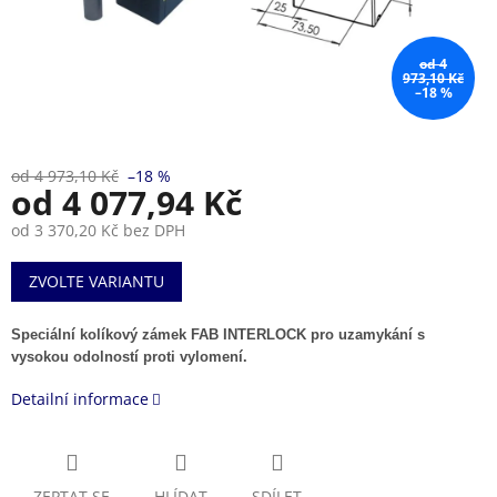
od 4
973,10 Kč
–18 %
od 4 973,10 Kč
–18 %
od
4 077,94 Kč
od
3 370,20 Kč
bez DPH
Měrná
ZVOLTE VARIANTU
cena:
Speciální kolíkový zámek FAB INTERLOCK pro uzamykání s
vysokou odolností proti vylomení.
Detailní informace
ZEPTAT SE
HLÍDAT
SDÍLET