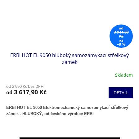
od
3 944,60
Kč
až
–8 %
ERBI HOT EL 9050 hluboký samozamykací střelkový
zámek
Skladem
od 2 990 Kč bez DPH
3 617,90 Kč
od
DETAIL
ERBI HOT EL 9050 Elektromechanický samozamykací střelkový
zámek -
HLUBOKÝ
, od českého výrobce ERBI