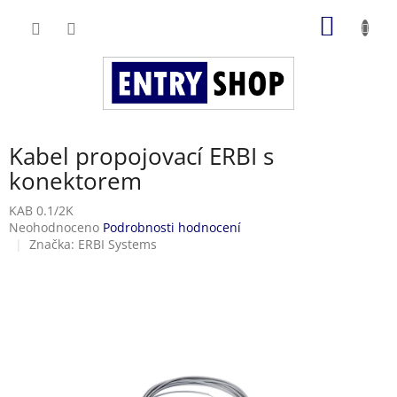
Přejít
NÁKUP
na
obsah
KOŠÍK
Kabel propojovací ERBI s
konektorem
KAB 0.1/2K
Průměrné
Neohodnoceno
Podrobnosti hodnocení
hodnocení
Značka:
ERBI Systems
produktu
je
0,0
z
5
hvězdiček.