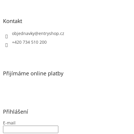
Z
á
p
a
Kontakt
t
í
objednavky
@
entryshop.cz
+420 734 510 200
Přijímáme online platby
Přihlášení
E-mail