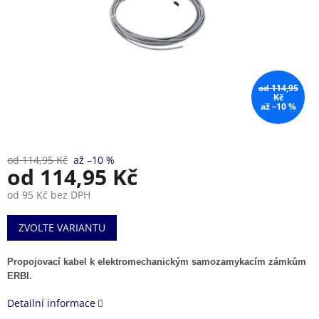
od 114,95
Kč
až –10 %
od 114,95 Kč
až –10 %
od
114,95 Kč
od
95 Kč
bez DPH
Měrná
ZVOLTE VARIANTU
cena:
Propojovací kabel k elektromechanickým samozamykacím zámkům
ERBI.
Detailní informace