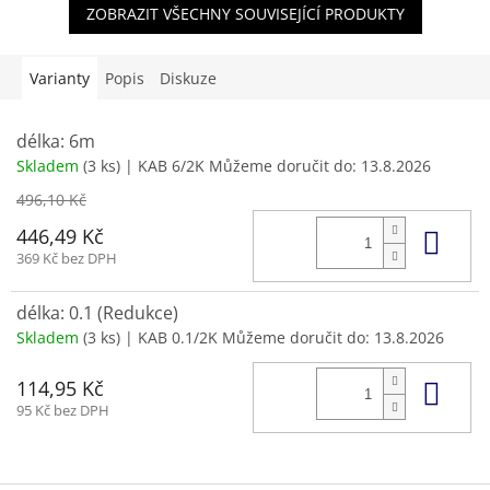
ZOBRAZIT VŠECHNY SOUVISEJÍCÍ PRODUKTY
Varianty
Popis
Diskuze
délka: 6m
Skladem
(3 ks)
| KAB 6/2K
Můžeme doručit do:
13.8.2026
496,10 Kč
Do 
446,49 Kč
369 Kč bez DPH
délka: 0.1 (Redukce)
Skladem
(3 ks)
| KAB 0.1/2K
Můžeme doručit do:
13.8.2026
Do 
114,95 Kč
95 Kč bez DPH