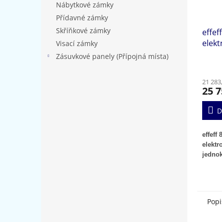
Nábytkové zámky
Přídavné zámky
Skříňkové zámky
effef
elek
Visací zámky
jedn
Zásuvkové panely (Přípojná místa)
21 283
25 7
D
effeff 
elektr
jedno
Popi