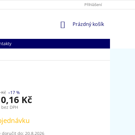
Přihlášení
NÁKUPNÍ
Prázdný košík
KOŠÍK
ntakty
 Kč
–17 %
10,16 Kč
č bez DPH
bjednávku
doručit do:
20.8.2026