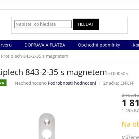
HLEDAT
rveru
DOPRAVA A PLATBA
Obchodní podmínky
Ko
Protiplech 843-2-35 s magnetem
tiplech 843-2-35 s magnetem
EL000505
Průměrné
Neohodnoceno
Podrobnosti hodnocení
Značka:
EFFEFF
ka
hodnocení
produktu
2 196,15
1 8
je
0,0
1 496 K
z
5
Měrná
Na o
hvězdiček.
cena:
Můžeme 