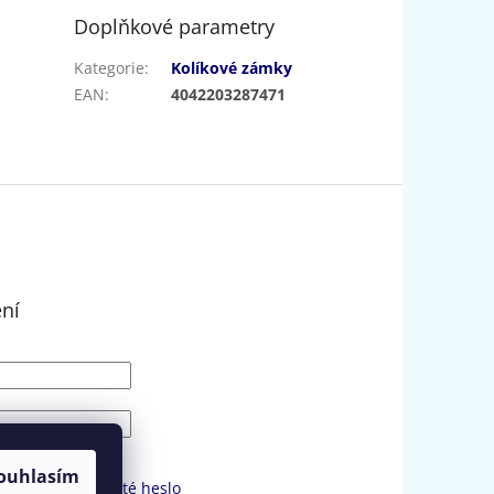
Doplňkové parametry
Kategorie
:
Kolíkové zámky
EAN
:
4042203287471
ení
SIT SE
ouhlasím
strace
Zapomenuté heslo