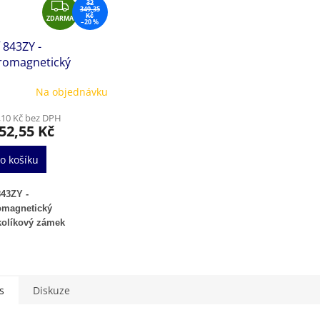
Z
32
349,35
Kč
ZDARMA
D
–20 %
A
f 843ZY -
R
tromagnetický
M
okolíkový zámek
A
Na objednávku
,10 Kč bez DPH
52,55 Kč
o košíku
843ZY -
omagnetický
kolíkový zámek
s
Diskuze