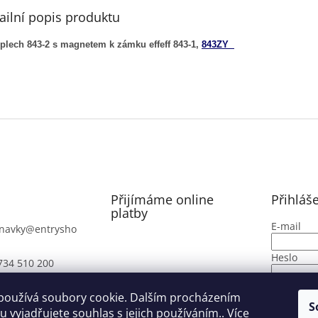
ailní popis produktu
iplech 843-2 s magnetem k zámku effeff 843-1,
843ZY
Přijímáme online
Přihláš
platby
E-mail
navky
@
entrysho
Heslo
734 510 200
PŘIHLÁ
používá soubory cookie. Dalším procházením
S
 vyjadřujete souhlas s jejich používáním.. Více
Nová regi