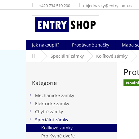
Přejít
+420 734 510 200
objednavky@entryshop.cz
na
obsah
Jak nakoupit?
Prodávané značky
Mapa se
Domů
Speciální zámky
Kolíkové zámky
P
Pro
o
Přeskočit
s
Kategorie
kategorie
Novin
t
r
Mechanické zámky
a
Elektrické zámky
n
Chytré zámky
n
í
Speciální zámky
p
Kolíkové zámky
a
Pro Kyvné dveře