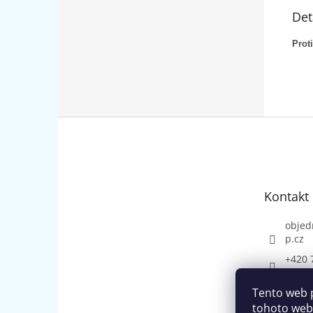
Det
Prot
Z
á
p
a
t
Kontakt
í
objed
p.cz
+420 
Tento web 
tohoto webu