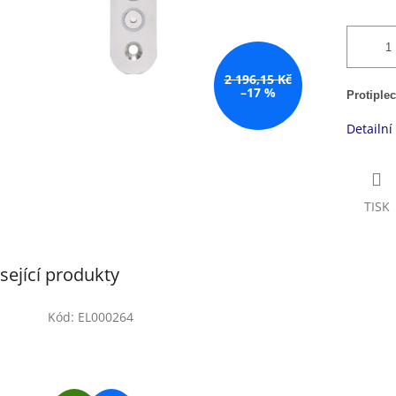
2 196,15 Kč
–17 %
Protiple
Detailní
TISK
sející produkty
Kód:
EL000264