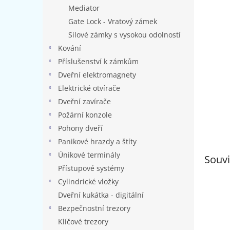
n
Mediator
e
Gate Lock - Vratový zámek
l
Silové zámky s vysokou odolností
Kování
Příslušenství k zámkům
Dveřní elektromagnety
Elektrické otvírače
Dveřní zavírače
Požární konzole
Pohony dveří
Panikové hrazdy a štíty
Únikové terminály
Souvi
Přístupové systémy
Cylindrické vložky
Dveřní kukátka - digitální
Bezpečnostní trezory
Klíčové trezory