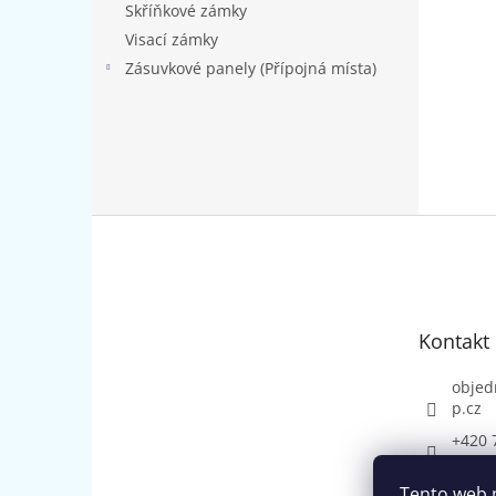
Skříňkové zámky
Visací zámky
Zásuvkové panely (Přípojná místa)
Z
á
p
a
t
Kontakt
í
objed
p.cz
+420 
Tento web 