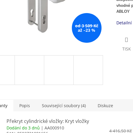
vhodné p
ABLOY
Detailní
od 3 509 Kč
až –23 %
TISK
anty
Popis
Související soubory (4)
Diskuze
Překryt cylindrické vložky: Kryt vložky
Dodání do 3 dnů
| AA000910
4 416,50 Kč