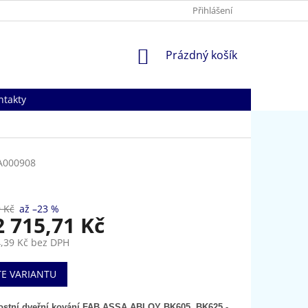
Přihlášení
NÁKUPNÍ
Prázdný košík
KOŠÍK
ntakty
A000908
 Kč
až –23 %
2 715,71 Kč
,39 Kč
bez DPH
TE VARIANTU
stní dveřní kování FAB ASSA ABLOY BK605, BK625 -