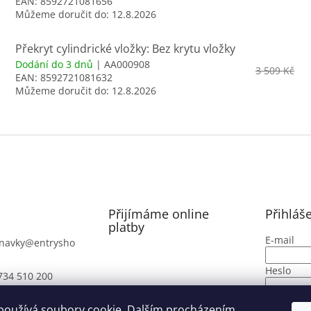
EAN:
8592721081656
Můžeme doručit do:
12.8.2026
Překryt cylindrické vložky: Bez krytu vložky
Dodání do 3 dnů
| AA000908
3 509 Kč
EAN:
8592721081632
Můžeme doručit do:
12.8.2026
Přijímáme online
Přihláš
platby
E-mail
navky
@
entrysho
Heslo
734 510 200
PŘIHLÁ
používá soubory cookie. Dalším procházením