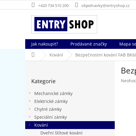
Přejít
+420 734 510 200
objednavky@entryshop.cz
na
obsah
Jak nakoupit?
Prodávané značky
Mapa se
Domů
Kování
Bezpečnostní kování FAB BK6
P
Bez
o
Přeskočit
s
Kategorie
Průměr
Neoho
kategorie
t
hodnoc
r
produk
Mechanické zámky
a
je
Elektrické zámky
n
0,0
Chytré zámky
z
n
5
í
Speciální zámky
hvězdič
p
Kování
a
Dveřní štítové kování