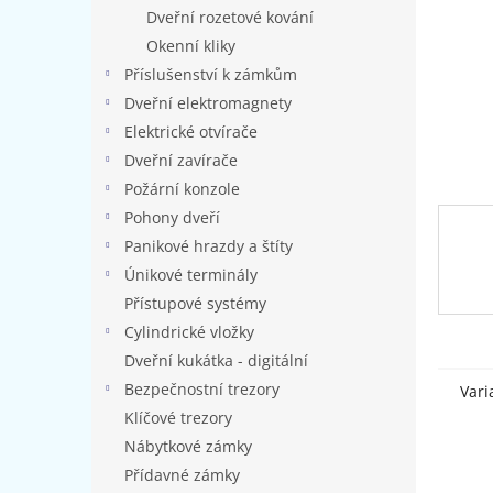
n
Dveřní rozetové kování
e
Okenní kliky
l
Příslušenství k zámkům
Dveřní elektromagnety
Elektrické otvírače
Dveřní zavírače
Požární konzole
Pohony dveří
Panikové hrazdy a štíty
Únikové terminály
Přístupové systémy
Cylindrické vložky
Dveřní kukátka - digitální
Bezpečnostní trezory
Vari
Klíčové trezory
Nábytkové zámky
Přídavné zámky