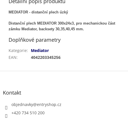
Detailní popis produktu
MEDIATOR - distanční plech úzký
Distanční plech MEDIATOR 300x24x3, pro mechanickou část
zámku Mediator, backsety 30,35,40,45 mm.
Doplňkové parametry
Kategorie
:
Mediator
EAN
:
4042203345256
Z
á
p
a
Kontakt
t
í
objednavky
@
entryshop.cz
+420 734 510 200