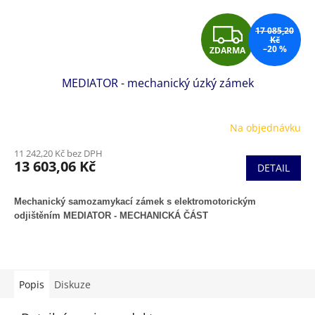
Z
17 085,20
Kč
–20 %
ZDARMA
D
MEDIATOR - mechanický úzký zámek
A
R
Na objednávku
M
11 242,20 Kč bez DPH
13 603,06 Kč
DETAIL
A
Mechanický samozamykací zámek s elektromotorickým
odjištěním MEDIATOR - MECHANICKÁ ČÁST
Popis
Diskuze