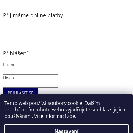
Přijímáme online platby
Přihlášení
E-mail
Heslo
PŘIHLÁSIT SE
Nová registrace
Zapomenuté heslo
Tento web používá soubory cookie. Dalším
procházením tohoto webu vyjadřujete souhlas s jejich
používáním.. Více informací
zde
.
Vytvořil Shoptet
Nastavení