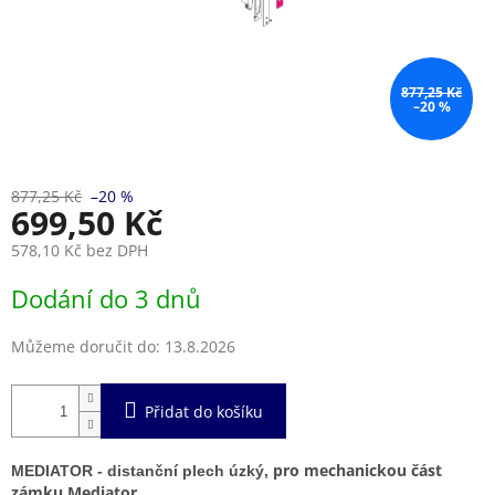
877,25 Kč
–20 %
877,25 Kč
–20 %
699,50 Kč
578,10 Kč bez DPH
Měrná
Dodání do 3 dnů
cena:
Můžeme doručit do:
13.8.2026
Přidat do košíku
pro mechanickou část
MEDIATOR - distanční plech úzký,
zámku Mediator.