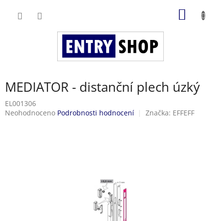
Přejít
NÁKUP
na
obsah
KOŠÍK
MEDIATOR - distanční plech úzký
EL001306
Průměrné
Neohodnoceno
Podrobnosti hodnocení
Značka:
EFFEFF
hodnocení
produktu
je
0,0
z
5
hvězdiček.