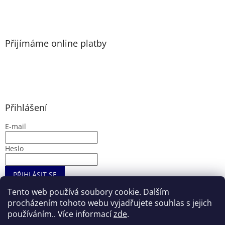
Přijímáme online platby
Přihlášení
E-mail
Heslo
PŘIHLÁSIT SE
Nová registrace
Zapomenuté heslo
Tento web používá soubory cookie. Dalším
procházením tohoto webu vyjadřujete souhlas s jejich
používáním.. Více informací
zde
.