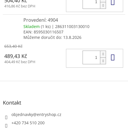
Do 
504,40 Kč
416,86 Kč bez DPH
Provedení: 4904
Skladem
(1 ks)
| 286311003130010
EAN:
8595030116507
Můžeme doručit do:
13.8.2026
653,40 Kč
Do 
489,43 Kč
404,49 Kč bez DPH
Z
á
p
a
Kontakt
t
í
objednavky
@
entryshop.cz
+420 734 510 200