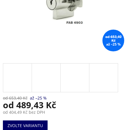
od 653,40
Kč
až –25 %
od 653,40 Kč
až –25 %
od
489,43 Kč
od
404,49 Kč
bez DPH
Měrná
ZVOLTE VARIANTU
cena: