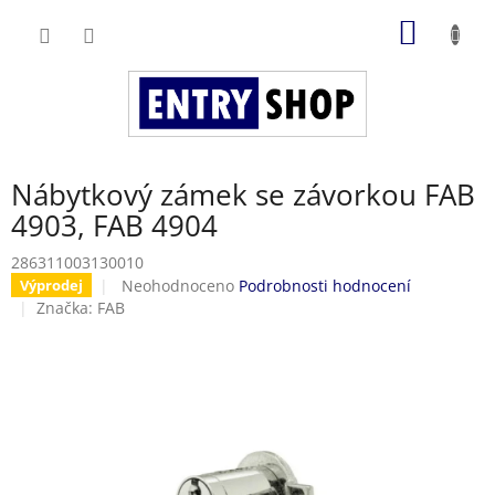
Přejít
NÁKUP
na
obsah
KOŠÍK
Nábytkový zámek se závorkou FAB
4903, FAB 4904
286311003130010
Průměrné
Neohodnoceno
Podrobnosti hodnocení
Výprodej
hodnocení
Značka:
FAB
produktu
je
0,0
z
5
hvězdiček.