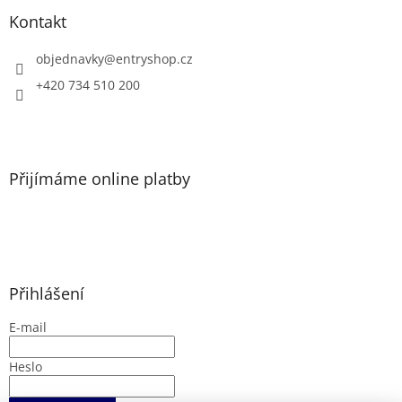
p
a
Kontakt
t
í
objednavky
@
entryshop.cz
+420 734 510 200
Přijímáme online platby
Přihlášení
E-mail
Heslo