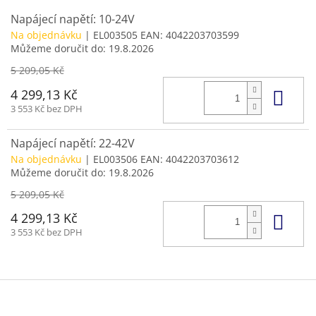
Napájecí napětí: 10-24V
Na objednávku
| EL003505
EAN:
4042203703599
Můžeme doručit do:
19.8.2026
5 209,05 Kč
Do 
4 299,13 Kč
3 553 Kč bez DPH
Napájecí napětí: 22-42V
Na objednávku
| EL003506
EAN:
4042203703612
Můžeme doručit do:
19.8.2026
5 209,05 Kč
Do 
4 299,13 Kč
3 553 Kč bez DPH
Z
á