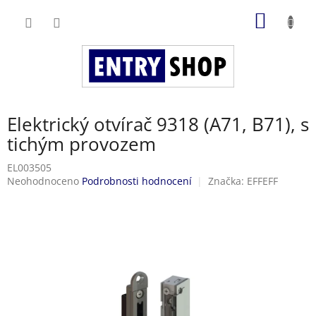
Přejít
NÁKUP
na
obsah
KOŠÍK
Elektrický otvírač 9318 (A71, B71), s
tichým provozem
EL003505
Průměrné
Neohodnoceno
Podrobnosti hodnocení
Značka:
EFFEFF
hodnocení
produktu
je
0,0
z
5
hvězdiček.