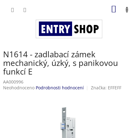
Přejít
NÁKUP
na
obsah
KOŠÍK
N1614 - zadlabací zámek
mechanický, úzký, s panikovou
funkcí E
AA000996
Průměrné
Neohodnoceno
Podrobnosti hodnocení
Značka:
EFFEFF
hodnocení
produktu
je
0,0
z
5
hvězdiček.