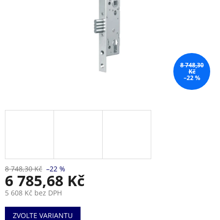
8 748,30
Kč
–22 %
8 748,30 Kč
–22 %
6 785,68 Kč
5 608 Kč bez DPH
Měrná
ZVOLTE VARIANTU
cena: