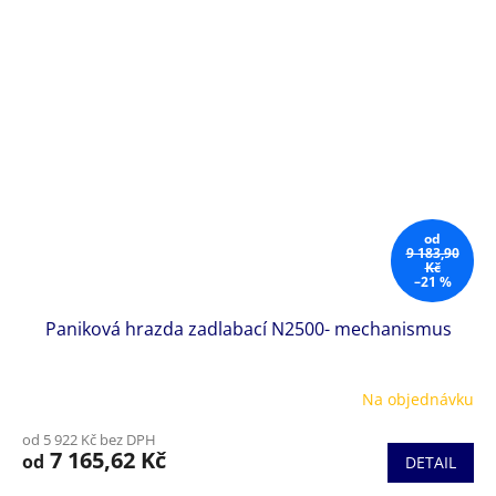
od
9 183,90
Kč
–21 %
Paniková hrazda zadlabací N2500- mechanismus
Na objednávku
od 5 922 Kč bez DPH
7 165,62 Kč
od
DETAIL