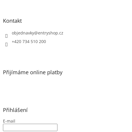
Z
á
p
a
Kontakt
t
í
objednavky
@
entryshop.cz
+420 734 510 200
Přijímáme online platby
Přihlášení
E-mail