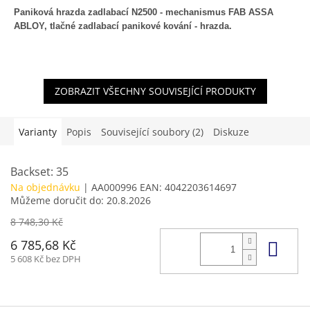
Paniková hrazda zadlabací N2500 - mechanismus FAB ASSA
ABLOY, tlačné zadlabací panikové kování - hrazda.
ZOBRAZIT VŠECHNY SOUVISEJÍCÍ PRODUKTY
Varianty
Popis
Související soubory (2)
Diskuze
Backset: 35
Na objednávku
| AA000996
EAN:
4042203614697
Můžeme doručit do:
20.8.2026
8 748,30 Kč
Do 
6 785,68 Kč
5 608 Kč bez DPH