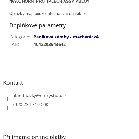
N6901 HORNÍ PROTIPLECH ASSA ABLOY
Obrázky mají pouze informativní charakter.
Doplňkové parametry
Kategorie
:
Panikové zámky - mechanické
EAN
:
4042203643642
Z
á
p
a
Kontakt
t
í
objednavky
@
entryshop.cz
+420 734 510 200
Přijímáme online platby