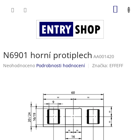
Přejít
NÁKUP
na
obsah
KOŠÍK
N6901 horní protiplech
AA001420
Průměrné
Neohodnoceno
Podrobnosti hodnocení
Značka:
EFFEFF
hodnocení
produktu
je
0,0
z
5
hvězdiček.