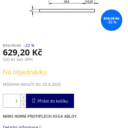
810,70 Kč
–22 %
810,70 Kč
–22 %
629,20 Kč
520 Kč bez DPH
Měrná
Na objednávku
cena:
Můžeme doručit do:
20.8.2026
Přidat do košíku
N6901 HORNÍ PROTIPLECH ASSA ABLOY
Detailní informace