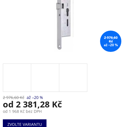
2 976,60
Kč
až –20 %
2 976,60 Kč
až –20 %
od
2 381,28 Kč
od
1 968 Kč
bez DPH
Měrná
ZVOLTE VARIANTU
cena: