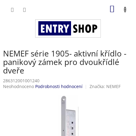
Přejít
NÁKUP
na
obsah
KOŠÍK
NEMEF série 1905- aktivní křídlo -
panikový zámek pro dvoukřídlé
dveře
286312001001240
Průměrné
Neohodnoceno
Podrobnosti hodnocení
Značka:
NEMEF
hodnocení
produktu
je
0,0
z
5
hvězdiček.