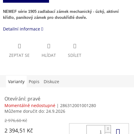
NEMEF série 1905 zadlabací zámek mechanický - úzký, aktivní
křídlo, panikový zámek pro dvoukřídlé dveře.
Detailní informace
ZEPTAT SE
HLÍDAT
SDÍLET
Varianty
Popis
Diskuze
Otevírání: pravé
Momentálně nedostupné
| 286312001001280
Můžeme doručit do:
24.9.2026
2 976,60 Kč
Do 
2 394,51 Kč