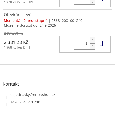
1 978,93 Kč bez DPH
Otevírání: levé
Momentálně nedostupné
| 286312001001240
Můžeme doručit do:
24.9.2026
2 976,60 Kč
Do 
2 381,28 Kč
1 968 Kč bez DPH
Z
á
p
a
Kontakt
t
í
objednavky
@
entryshop.cz
+420 734 510 200