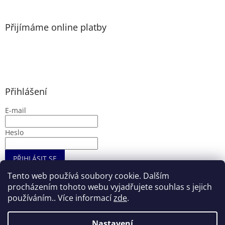
Přijímáme online platby
Přihlášení
E-mail
Heslo
PŘIHLÁSIT SE
Nová registrace
Zapomenuté heslo
Tento web používá soubory cookie. Dalším
procházením tohoto webu vyjadřujete souhlas s jejich
používáním.. Více informací
zde
.
Vytvořil Shoptet
Nastavení