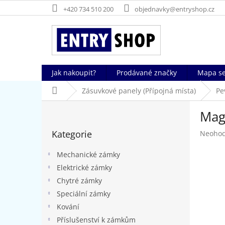
Přejít
+420 734 510 200
objednavky@entryshop.cz
na
obsah
Jak nakoupit?
Prodávané značky
Mapa se
Domů
Zásuvkové panely (Přípojná místa)
Pe
P
Mag
o
Přeskočit
s
Kategorie
Průměr
Neoho
kategorie
t
hodnoc
r
produk
Mechanické zámky
a
je
Elektrické zámky
n
0,0
Chytré zámky
z
n
5
í
Speciální zámky
hvězdič
p
Kování
a
Příslušenství k zámkům