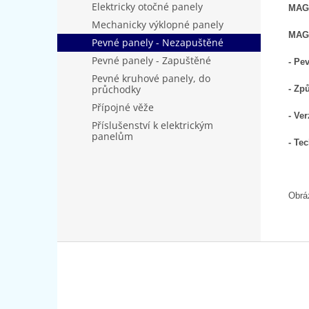
Elektricky otočné panely
MAGN
Mechanicky výklopné panely
MAGN
Pevné panely - Nezapuštěné
Pevné panely - Zapuštěné
- Pe
Pevné kruhové panely, do
průchodky
- Zp
Přípojné věže
- Ve
Příslušenství k elektrickým
panelům
- Te
Obráz
Z
á
p
a
t