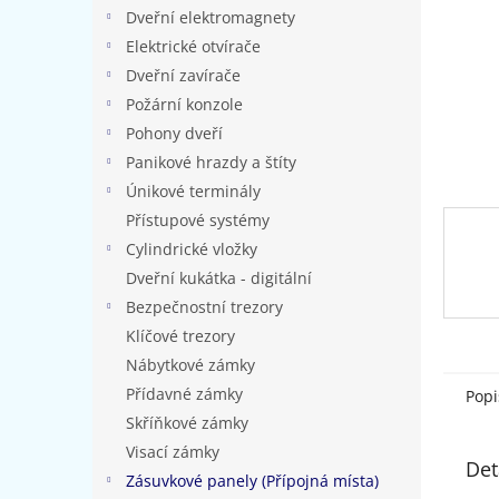
n
Dveřní elektromagnety
e
Elektrické otvírače
l
Dveřní zavírače
Požární konzole
Pohony dveří
Panikové hrazdy a štíty
Únikové terminály
Přístupové systémy
Cylindrické vložky
Dveřní kukátka - digitální
Bezpečnostní trezory
Klíčové trezory
Nábytkové zámky
Přídavné zámky
Popi
Skříňkové zámky
Visací zámky
Det
Zásuvkové panely (Přípojná místa)