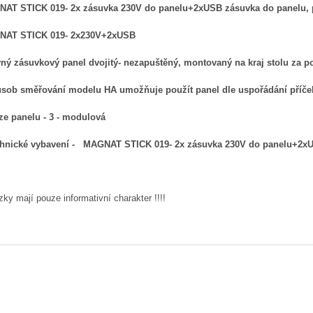
AT STICK 019- 2x zásuvka 230V do panelu+2xUSB zásuvka do panelu,
AT STICK 019- 2x230V+2xUSB
vný zásuvkový panel dvojitý- nezapuštěný, montovaný na kraj stolu za 
ůsob směřování modelu HA umožňuje použít panel dle uspořádání příček
rze panelu - 3 - modulová
chnické vybavení - MAGNAT STICK 019- 2x zásuvka 230V do panelu+2x
ky mají pouze informativní charakter !!!!