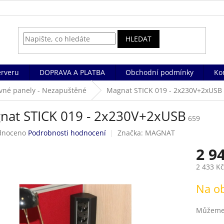
HLEDAT
rveru
DOPRAVA A PLATBA
Obchodní podmínky
Ko
vné panely - Nezapuštěné
Magnat STICK 019 - 2x230V+2xUSB
nat STICK 019 - 2x230V+2xUSB
659
né
dnoceno
Podrobnosti hodnocení
Značka:
MAGNAT
ení
2 9
tu
2 433 K
Měrná
Na o
cena:
ek.
Můžeme 