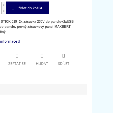
Přidat do košíku
STICK 019- 2x zásuvka 230V do panelu+2xUSB
do panelu, pevný zásuvkový panel MAXBERT -
těný
 informace
ZEPTAT SE
HLÍDAT
SDÍLET