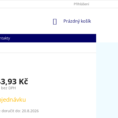
Přihlášení
NÁKUPNÍ
Prázdný košík
KOŠÍK
ntakty
43,93 Kč
č bez DPH
bjednávku
doručit do:
20.8.2026