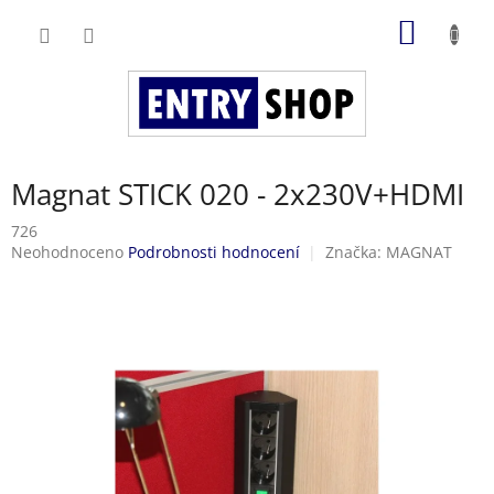
Přejít
NÁKUP
na
obsah
KOŠÍK
Magnat STICK 020 - 2x230V+HDMI
726
Průměrné
Neohodnoceno
Podrobnosti hodnocení
Značka:
MAGNAT
hodnocení
produktu
je
0,0
z
5
hvězdiček.