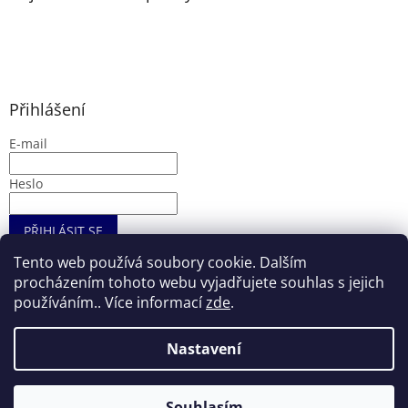
Přihlášení
E-mail
Heslo
PŘIHLÁSIT SE
Nová registrace
Zapomenuté heslo
Tento web používá soubory cookie. Dalším
procházením tohoto webu vyjadřujete souhlas s jejich
používáním.. Více informací
zde
.
Vytvořil Shoptet
Nastavení
Copyright 2026
Entryshop.cz
. Všechna práva vyhrazena.
Souhlasím