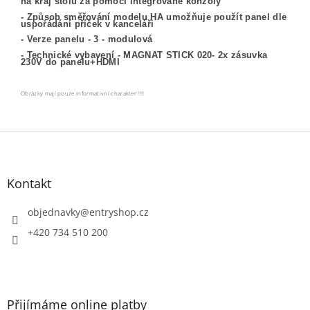
na kraj stolu za pomocí integrované konzoly
- Způsob směřování modelu HA umožňuje použít panel dle
uspořádání příček v kanceláři
- Verze panelu - 3 - modulová
- Technické vybavení - MAGNAT STICK 020- 2x zásuvka
230V do panelu+HDMI
Obrázky mají pouze informativní charakter !!!!
Z
á
p
a
Kontakt
t
í
objednavky
@
entryshop.cz
+420 734 510 200
Přijímáme online platby