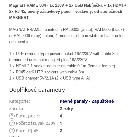
Magnat FRAME 034 - 1x 230V + 2x USB Nabíječka + 1x HDMI +
2x RJ-45, pevný zásuvkový panel - vestavný,
od společnosti
MAXBERT
MAGNAT-FRAME - painted in RAL9003 (white), RAL9005 (black)
or RAL9006 (grey) colour, 4 modules, strip in white or black colour
equipped in:
1 x UTE (French type) power socket 16A/230V with cable 3m
terminated unischuko angled plug 16A/230V
1 x HDMI 2.1 socket coupler on cable 0,1m (female-female)
2 x RJ45 cat6 UTP sockets with cable 3m
1 x USB charger 5V/2,1A (2 x USB type A+A)
Doplňkové parametry
Kategorie
:
Pevné panely - Zapuštěné
Záruka
:
2 roky
?
Počet pozic
:
4
?
Počet zásuvek 230V
:
1
?
Počet RJ-45
:
2