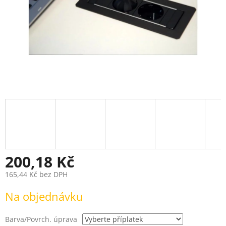
200,18 Kč
165,44 Kč
bez DPH
Měrná
Na objednávku
cena:
Barva/Povrch. úprava