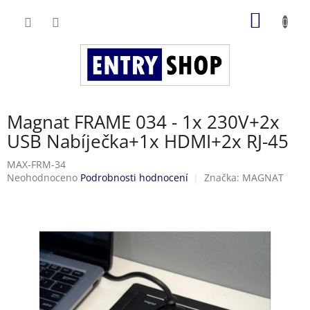
Přejít
NÁKUP
na
obsah
KOŠÍK
Magnat FRAME 034 - 1x 230V+2x
USB Nabíječka+1x HDMI+2x RJ-45
MAX-FRM-34
Průměrné
Neohodnoceno
Podrobnosti hodnocení
Značka:
MAGNAT
hodnocení
produktu
je
0,0
z
5
hvězdiček.