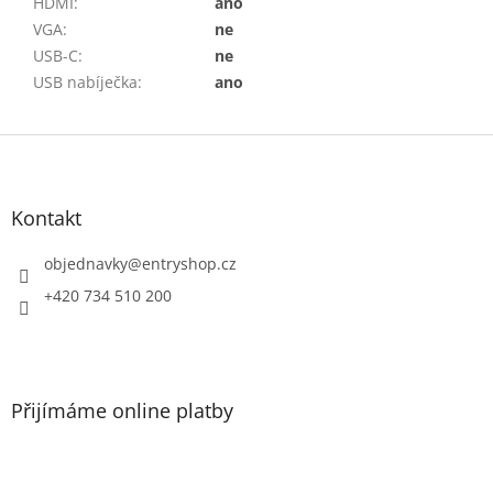
HDMI
:
ano
VGA
:
ne
USB-C
:
ne
USB nabíječka
:
ano
Z
á
p
a
Kontakt
t
í
objednavky
@
entryshop.cz
+420 734 510 200
Přijímáme online platby