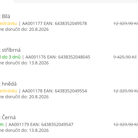
 Bílá
jednávku
| AA001177
EAN:
6438352049578
12 329,90 K
 doručit do:
20.8.2026
 stříbrná
í do 3 dnů
| AA001176
EAN:
6438352048045
9 425,90 Kč
 doručit do:
13.8.2026
: hnědá
jednávku
| AA001178
EAN:
6438352049554
12 329,90 K
 doručit do:
20.8.2026
: Černá
em
| AA001179
EAN:
6438352049547
12 329,90 K
 doručit do:
13.8.2026