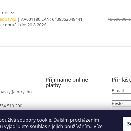
: nerez
jednávku
| AA001180
EAN:
6438352048441
15 596,90 K
 doručit do:
20.8.2026
Přijímáme online
Přihláš
platby
E-mail
navky
@
entrysho
Heslo
734 510 200
PŘIHLÁ
používá soubory cookie. Dalším procházením
S
 vyjadřujete souhlas s jejich používáním.. Více
Nová regi