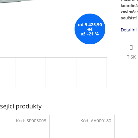
koordiná
zavírače
součástí 
od 9 425,90
Kč
Detailní
až –21 %
TISK
sející produkty
Kód:
SP003003
Kód:
AA000180