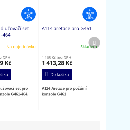
2
1
891,90
766,60
Kč
Kč
–23 %
–20 %
dlužovačí set
A114 aretace pro G461
1-464
Další
produkt
Na objednávku
Skladem
ez DPH
1 168 Kč bez DPH
19 Kč
1 413,28 Kč
šíku
Do košíku
užovací set pro
A114 Aretace pro požární
nzole G461-464.
konzole G461