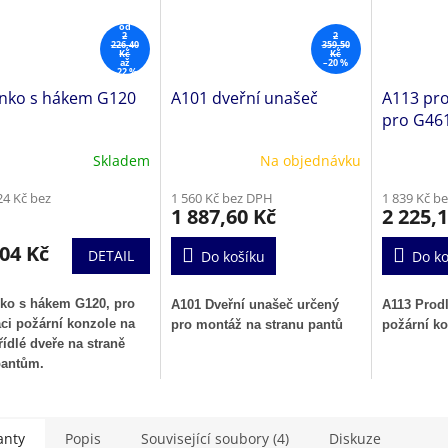
od
2
2
226,40
359,50
Kč
Kč
až
–20 %
–22 %
nko s hákem G120
A101 dveřní unašeč
A113 pro
pro G46
Skladem
Na objednávku
24 Kč bez
1 560 Kč bez DPH
1 839 Kč b
1 887,60 Kč
2 225,
04 Kč
DETAIL
Do košíku
Do ko
ko s hákem G120, pro
A101 Dveřní unašeč určený
A113 Prodl
aci požární konzole na
pro montáž na stranu pantů
požární ko
ídlé dveře na straně
pantům.
anty
Popis
Související soubory (4)
Diskuze