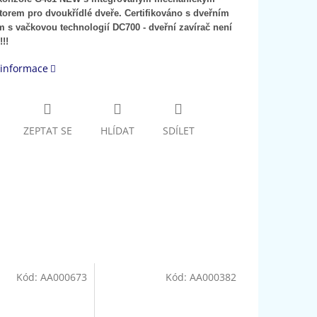
torem pro dvoukřídlé dveře. Certifikováno s dveřním
m s vačkovou technologií DC700 - dveřní zavírač není
!!!
 informace
ZEPTAT SE
HLÍDAT
SDÍLET
Kód:
AA000673
Kód:
AA000382