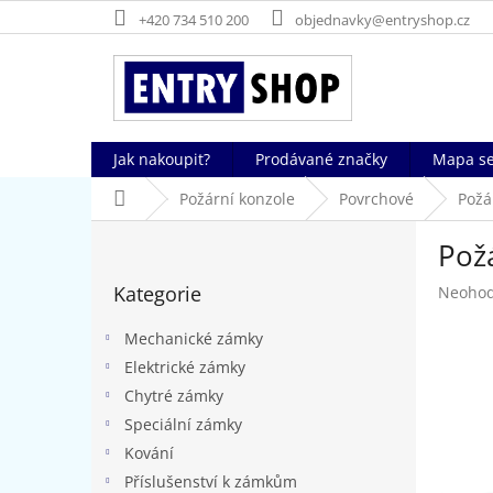
Přejít
+420 734 510 200
objednavky@entryshop.cz
na
obsah
Jak nakoupit?
Prodávané značky
Mapa se
Domů
Požární konzole
Povrchové
Požá
P
Pož
o
Přeskočit
s
Kategorie
Průměr
Neoho
kategorie
t
hodnoc
r
produk
Mechanické zámky
a
je
Elektrické zámky
n
0,0
Chytré zámky
z
n
5
í
Speciální zámky
hvězdič
p
Kování
a
Příslušenství k zámkům