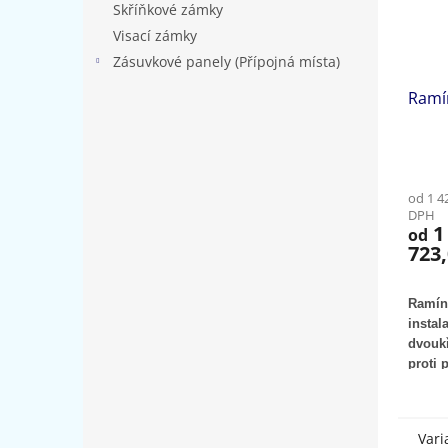
Skříňkové zámky
Visací zámky
Zásuvkové panely (Přípojná místa)
Ramí
od 1 4
DPH
1
od
723,
Ramín
instal
dvoukř
proti 
Vari