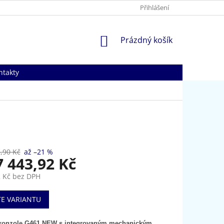
Přihlášení
NÁKUPNÍ
Prázdný košík
KOŠÍK
ntakty
,90 Kč
až –21 %
7 443,92 Kč
 Kč
bez DPH
TE VARIANTU
konzole G461 NEW s integrovaným mechanickým