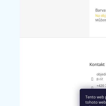
Barva
Na ob
Můžeme
Z
á
p
a
t
Kontakt
í
objed
p.cz
+420 
Tento web 
tohoto webu