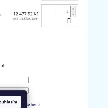
12 477,52 Kč
č
Do košíku
10 312 Kč bez DPH
ení
SIT SE
ouhlasím
strace
Zapomenuté heslo