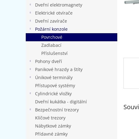
n
Dveřní elektromagnety
e
Elektrické otvírače
l
Dveřní zavírače
Požární konzole
Povrchové
Zadlabací
Příslušenství
Pohony dveří
Panikové hrazdy a štíty
Únikové terminály
Přístupové systémy
Cylindrické vložky
Dveřní kukátka - digitální
Souvi
Bezpečnostní trezory
Klíčové trezory
Nábytkové zámky
Přídavné zámky