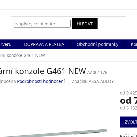
HLEDAT
rveru
DOPRAVA A PLATBA
Obchodní podmínky
Ko
rní konzole G461 NEW
ární konzole G461 NEW
AA001176
né
dnoceno
Podrobnosti hodnocení
Značka:
ASSA ABLOY
ení
tu
od 9 425
od
od
6 152
Měrná
ek.
ZVOL
cena:
Požární 