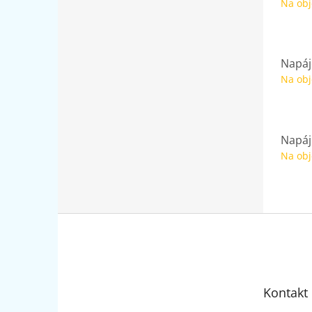
Na ob
Napáj
Na ob
Napáj
Na ob
Z
á
p
a
t
Kontakt
í