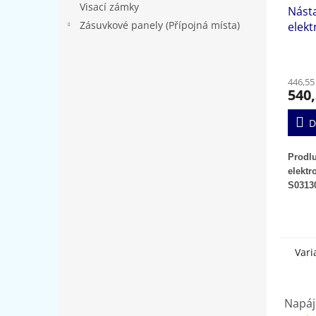
Visací zámky
Nást
Zásuvkové panely (Přípojná místa)
elek
konz
446,55
540,
D
Prodlu
elektr
S0313
The ex
additio
models
Vari
Napáj