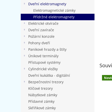
n
Dveřní elektromagnety
e
Elektromagnetické zámky
l
Přídržné elektromagnety
Elektrické otvírače
Dveřní zavírače
Požární konzole
Pohony dveří
Panikové hrazdy a štíty
Únikové terminály
Přístupové systémy
Souvi
Cylindrické vložky
Dveřní kukátka - digitální
Novi
Bezpečnostní trezory
Klíčové trezory
Nábytkové zámky
Přídavné zámky
Skříňkové zámky