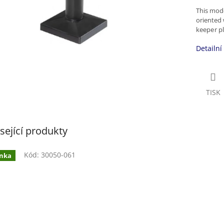
This mode
oriented 
keeper pl
Detailní
TISK
sející produkty
Kód:
30050-061
nka