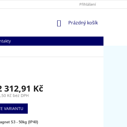
Přihlášení
NÁKUPNÍ
Prázdný košík
KOŠÍK
ntakty
2 312,91 Kč
,50 Kč
bez DPH
TE VARIANTU
agnet S3 - 50kg (IP40)