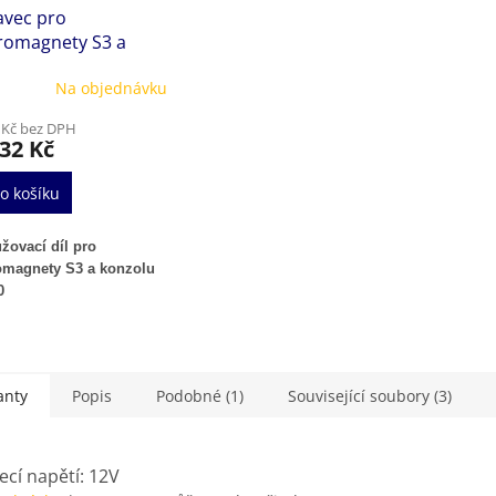
avec pro
tromagnety S3 a
olu S03130
Na objednávku
 Kč bez DPH
32 Kč
o košíku
žovací díl pro
omagnety S3 a konzolu
0
tension tube is an
nal extension for all S3
 and S03130 bracket.
anty
Popis
Podobné (1)
Související soubory (3)
ecí napětí: 12V