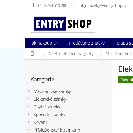
Přejít
+420 734 510 200
objednavky@entryshop.cz
na
obsah
Jak nakoupit?
Prodávané značky
Mapa se
Domů
Dveřní elektromagnety
Přídržné ele
P
Elek
o
Přeskočit
s
Kategorie
kategorie
Novin
t
r
Mechanické zámky
a
Elektrické zámky
n
Chytré zámky
n
í
Speciální zámky
p
Kování
a
Příslušenství k zámkům