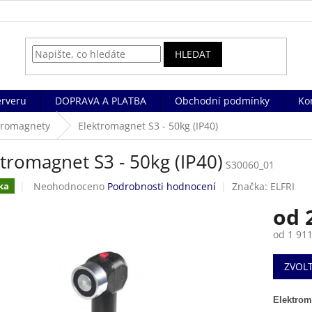
HLEDAT
rveru
DOPRAVA A PLATBA
Obchodní podmínky
Ko
ktromagnety
Elektromagnet S3 - 50kg (IP40)
tromagnet S3 - 50kg (IP40)
S30060_01
Průměrné
Neohodnoceno
Podrobnosti hodnocení
Značka:
ELFRI
ka
hodnocení
od
produktu
je
od
1 911
0,0
z
Měrná
5
ZVOL
cena:
hvězdiček.
Elektrom