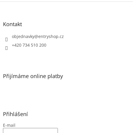
Z
á
p
a
Kontakt
t
í
objednavky
@
entryshop.cz
+420 734 510 200
Přijímáme online platby
Přihlášení
E-mail