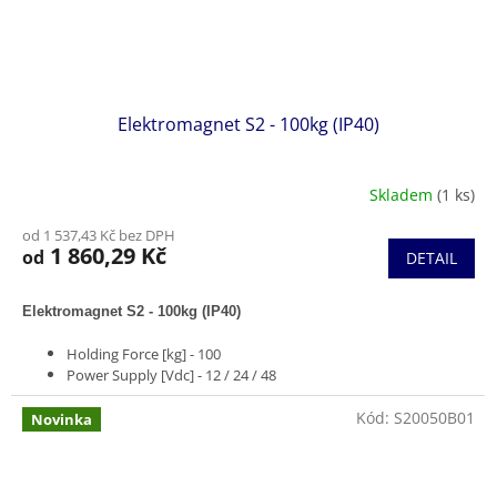
Elektromagnet S2 - 100kg (IP40)
Skladem
(1 ks)
od 1 537,43 Kč bez DPH
1 860,29 Kč
od
DETAIL
Elektromagnet S2 - 100kg (IP40)
Holding Force [kg] - 100
Power Supply [Vdc] - 12 / 24 / 48
Rated Current [mA] - 200 / 100 / 50
Protection Circuit - Yes
Kód:
S20050B01
Novinka
Keeper plate - S01110 Included