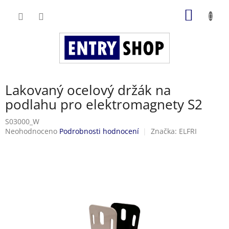
Přejít
NÁKUP
na
obsah
KOŠÍK
Lakovaný ocelový držák na
podlahu pro elektromagnety S2
S03000_W
Průměrné
Neohodnoceno
Podrobnosti hodnocení
Značka:
ELFRI
hodnocení
produktu
je
0,0
z
5
hvězdiček.