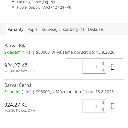
Holding Force [kg] - 50
Power Supply [Vdc] - 12 / 24 / 48
Rated Current [mA] - 120 / 60 / 30
Protection Circuit - Yes
Keeper plate - S01060 Included
Varianty
Popis
Související soubory (1)
Diskuze
Barva: Bílá
Skladem
(1 ks)
| S03000_W
Můžeme doručit do:
13.8.2026
Do 
924,27 Kč
763,86 Kč bez DPH
Barva: Černá
Skladem
(1 ks)
| S03000_N
Můžeme doručit do:
13.8.2026
Do 
924,27 Kč
763,86 Kč bez DPH