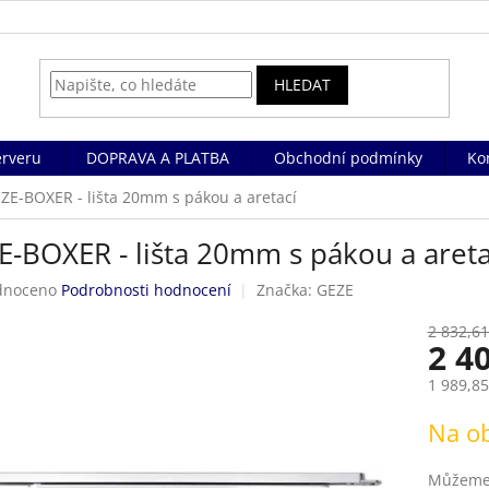
HLEDAT
rveru
DOPRAVA A PLATBA
Obchodní podmínky
Ko
ZE-BOXER - lišta 20mm s pákou a aretací
E-BOXER - lišta 20mm s pákou a areta
né
dnoceno
Podrobnosti hodnocení
Značka:
GEZE
ení
tu
2 832,61
2 4
1 989,8
Měrná
Na o
ek.
cena:
Můžeme 