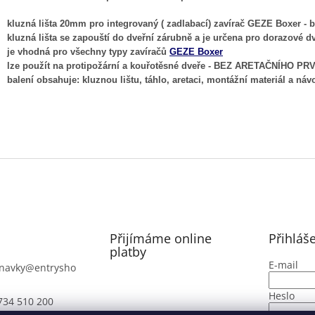
kluzná lišta 20mm pro integrovaný ( zadlabací) zavírač GEZE Boxer - 
kluzná lišta se zapouští do dveřní zárubně a je určena pro dorazové d
je vhodná pro všechny typy zavíračů
GEZE Boxer
lze použít na protipožární a kouřotěsné dveře - BEZ ARETAČNÍHO PRVK
balení obsahuje: kluznou lištu, táhlo, aretaci, montážní materiál a náv
Přijímáme online
Přihláš
platby
E-mail
navky
@
entrysho
Heslo
734 510 200