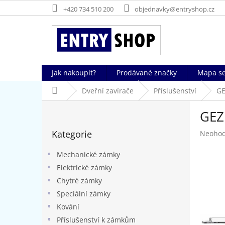
Přejít
+420 734 510 200
objednavky@entryshop.cz
na
obsah
Jak nakoupit?
Prodávané značky
Mapa se
Domů
Dveřní zavírače
Příslušenství
GE
P
GEZ
o
Přeskočit
s
Kategorie
Průměr
Neoho
kategorie
t
hodnoc
r
produk
Mechanické zámky
a
je
Elektrické zámky
n
0,0
Chytré zámky
z
n
5
í
Speciální zámky
hvězdič
p
Kování
a
Příslušenství k zámkům