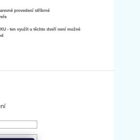
barevné provedení stříbrné
veře
U - ten využít u těchto dveří není možné
od
ení