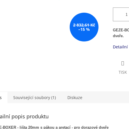
2 832,61 Kč
–15 %
GEZE-BOX
dveře.
Detailní
TISK
s
Související soubory (1)
Diskuze
ailní popis produktu
-BOXER - lišta 20mm s pákou a aretací - pro dorazové dveře