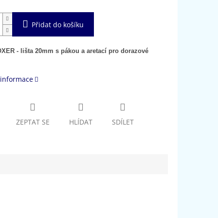
Přidat do košíku
ER - lišta 20mm s pákou a aretací pro dorazové
 informace
ZEPTAT SE
HLÍDAT
SDÍLET