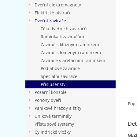
n
Dveřní elektromagnety
e
Elektrické otvírače
l
Dveřní zavírače
Těla dveřních zavíračů
Ramínka k zavíračům
Zavírač s kluzným ramínkem
Zavírač s lomeným ramínkem
Zavírače s aretačním ramínkem
Podlahové zavírače
Speciální zavírače
Příslušenství
Požární konzole
Pohony dveří
Popi
Panikové hrazdy a štíty
Únikové terminály
Det
Přístupové systémy
Cylindrické vložky
GEZE