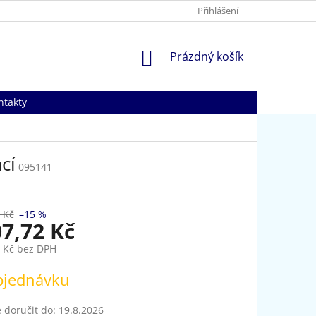
Přihlášení
NÁKUPNÍ
Prázdný košík
KOŠÍK
ntakty
cí
095141
 Kč
–15 %
07,72 Kč
5 Kč bez DPH
bjednávku
doručit do:
19.8.2026