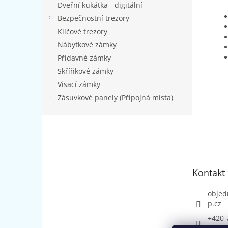
Dveřní kukátka - digitální
Bezpečnostní trezory
Klíčové trezory
Nábytkové zámky
Přídavné zámky
Skříňkové zámky
Visací zámky
Zásuvkové panely (Přípojná místa)
Z
á
p
a
t
Kontakt
í
objed
p.cz
+420 