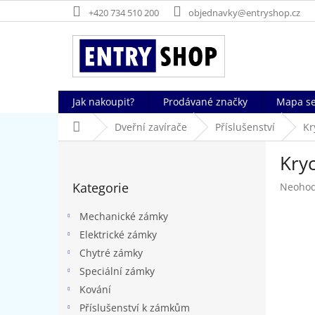
Přejít
+420 734 510 200
objednavky@entryshop.cz
na
obsah
Jak nakoupit?
Prodávané značky
Mapa se
Domů
Dveřní zavírače
Příslušenství
Kr
P
Kry
o
Přeskočit
s
Kategorie
Průměr
Neoho
kategorie
t
hodnoc
r
produk
Mechanické zámky
a
je
Elektrické zámky
n
0,0
Chytré zámky
z
n
5
í
Speciální zámky
hvězdič
p
Kování
a
Příslušenství k zámkům