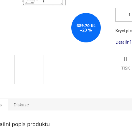
689,70 Kč
–23 %
Krycí pl
Detailní
TISK
s
Diskuze
ailní popis produktu