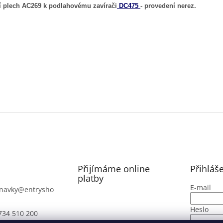
í plech AC269 k podlahovému zavírači
DC475
- provedení nerez.
Přijímáme online
Přihláš
platby
E-mail
navky
@
entrysho
Heslo
734 510 200