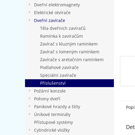
n
Dveřní elektromagnety
e
Elektrické otvírače
l
Dveřní zavírače
Těla dveřních zavíračů
Ramínka k zavíračům
Zavírač s kluzným ramínkem
Zavírač s lomeným ramínkem
Zavírače s aretačním ramínkem
Podlahové zavírače
Speciální zavírače
Příslušenství
Požární konzole
Pohony dveří
Panikové hrazdy a štíty
Popi
Únikové terminály
Přístupové systémy
Det
Cylindrické vložky