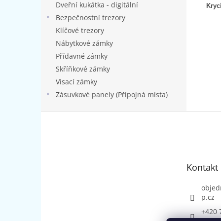
Dveřní kukátka - digitální
Kryc
Bezpečnostní trezory
Klíčové trezory
Nábytkové zámky
Přídavné zámky
Skříňkové zámky
Visací zámky
Zásuvkové panely (Přípojná místa)
Z
á
p
a
t
Kontakt
í
objed
p.cz
+420 