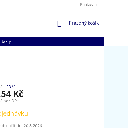
Přihlášení
NÁKUPNÍ
Prázdný košík
KOŠÍK
ntakty
Kč
–23 %
,54 Kč
Kč bez DPH
bjednávku
doručit do:
20.8.2026