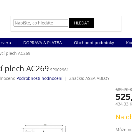
HLEDAT
rveru
DOPRAVA A PLATBA
Obchodní podmínky
Ko
ycí plech AC269
cí plech AC269
SP002961
né
dnoceno
Podrobnosti hodnocení
Značka:
ASSA ABLOY
ení
tu
689,70 
525
434,33 
Měrná
Na o
ek.
cena:
Můžeme 