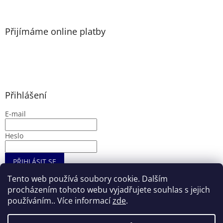
Přijímáme online platby
Přihlášení
E-mail
Heslo
PŘIHLÁSIT SE
Nová registrace
Zapomenuté heslo
Tento web používá soubory cookie. Dalším
procházením tohoto webu vyjadřujete souhlas s jejich
používáním.. Více informací
zde
.
Vytvořil Shoptet