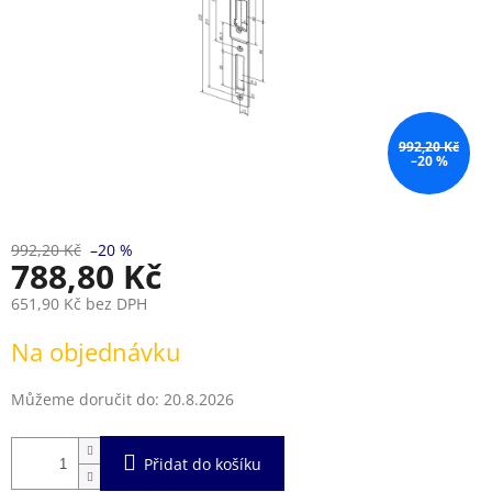
992,20 Kč
–20 %
992,20 Kč
–20 %
788,80 Kč
651,90 Kč bez DPH
Měrná
Na objednávku
cena:
Můžeme doručit do:
20.8.2026
Přidat do košíku