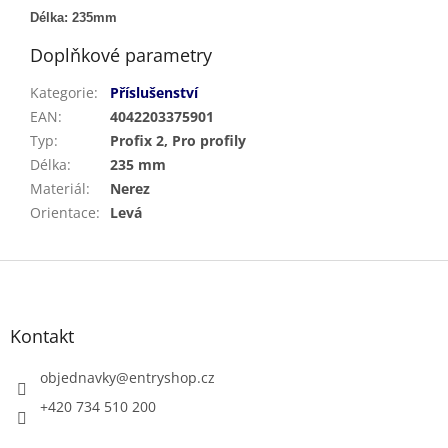
Délka: 235mm
Doplňkové parametry
Kategorie
:
Příslušenství
EAN
:
4042203375901
Typ
:
Profix 2, Pro profily
Délka
:
235 mm
Materiál
:
Nerez
Orientace
:
Levá
Z
á
p
a
Kontakt
t
í
objednavky
@
entryshop.cz
+420 734 510 200