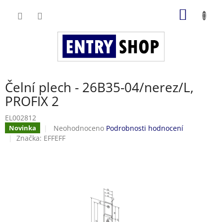
Přejít
NÁKUP
na
obsah
KOŠÍK
Čelní plech - 26B35-04/nerez/L,
PROFIX 2
EL002812
Průměrné
Neohodnoceno
Podrobnosti hodnocení
Novinka
hodnocení
Značka:
EFFEFF
produktu
je
0,0
z
5
hvězdiček.