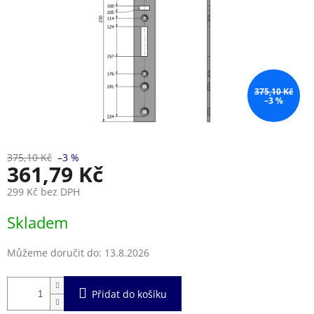
375,10 Kč
–3 %
375,10 Kč
–3 %
361,79 Kč
299 Kč bez DPH
Měrná
Skladem
cena:
Můžeme doručit do:
13.8.2026
Přidat do košíku