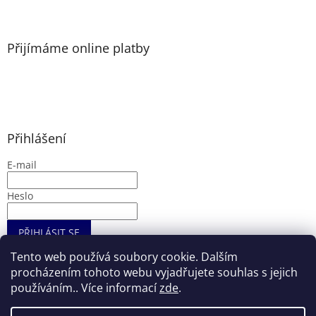
Přijímáme online platby
Přihlášení
E-mail
Heslo
PŘIHLÁSIT SE
Nová registrace
Zapomenuté heslo
Tento web používá soubory cookie. Dalším
procházením tohoto webu vyjadřujete souhlas s jejich
používáním.. Více informací
zde
.
Vytvořil Shoptet