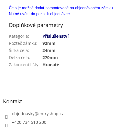
Čelo je možné dodat namontované na objednávaném zámku.
Nutné uvést do pozn. k objednávce.
Doplňkové parametry
Kategorie
:
Příslušenství
Rozteč zámku
:
92mm
Šířka čela
:
24mm
Délka čela
:
270mm
Zakončení lišty
:
Hranaté
Z
á
p
a
Kontakt
t
í
objednavky
@
entryshop.cz
+420 734 510 200