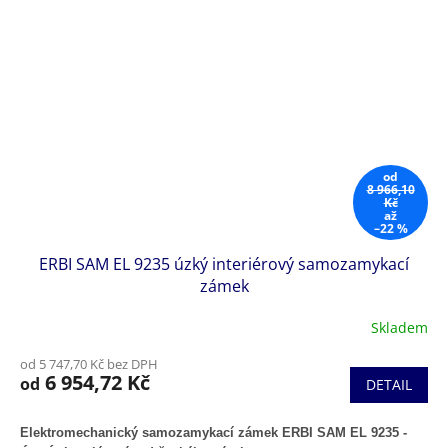
od
8 966,10
Kč
až
–22 %
ERBI SAM EL 9235 úzký interiérový samozamykací
zámek
Skladem
od 5 747,70 Kč bez DPH
6 954,72 Kč
od
DETAIL
Elektromechanický samozamykací zámek ERBI SAM EL 9235
-