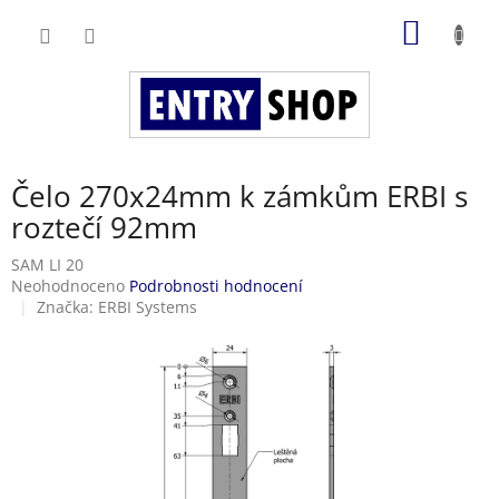
Přejít
NÁKUP
na
obsah
KOŠÍK
Čelo 270x24mm k zámkům ERBI s
roztečí 92mm
SAM LI 20
Průměrné
Neohodnoceno
Podrobnosti hodnocení
hodnocení
Značka:
ERBI Systems
produktu
je
0,0
z
5
hvězdiček.