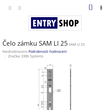
Přejít
NÁKUP
na
obsah
KOŠÍK
Čelo zámku SAM LI 25
SAM LI 25
Průměrné
Neohodnoceno
Podrobnosti hodnocení
hodnocení
Značka:
ERBI Systems
produktu
je
0,0
z
5
hvězdiček.