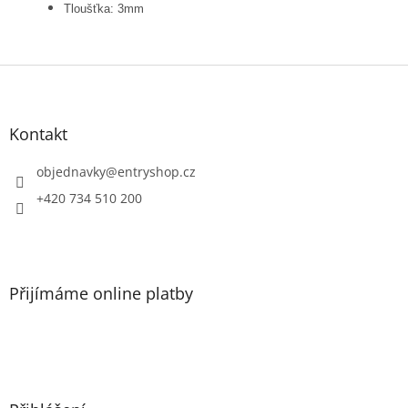
Tloušťka: 3mm
Z
á
p
a
Kontakt
t
í
objednavky
@
entryshop.cz
+420 734 510 200
Přijímáme online platby