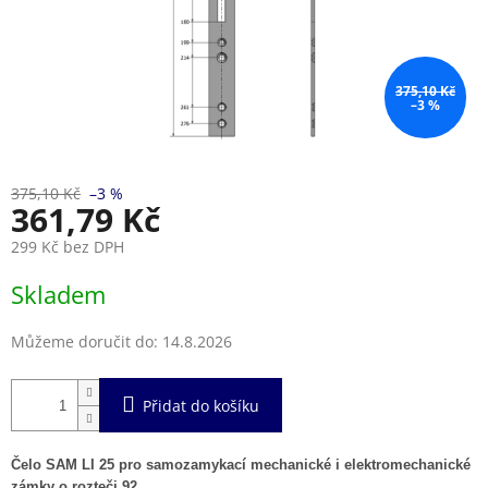
375,10 Kč
–3 %
375,10 Kč
–3 %
361,79 Kč
299 Kč bez DPH
Měrná
Skladem
cena:
Můžeme doručit do:
14.8.2026
Přidat do košíku
Čelo SAM LI 25 pro samozamykací mechanické i elektromechanické
zámky o rozteči 92.