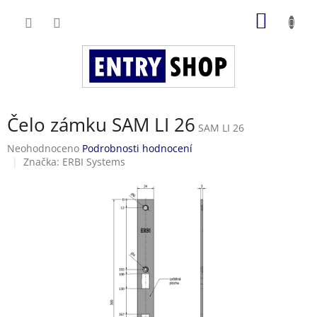
Přejít
NÁKUP
na
obsah
KOŠÍK
Čelo zámku SAM LI 26
SAM LI 26
Průměrné
Neohodnoceno
Podrobnosti hodnocení
hodnocení
Značka:
ERBI Systems
produktu
je
0,0
z
5
hvězdiček.