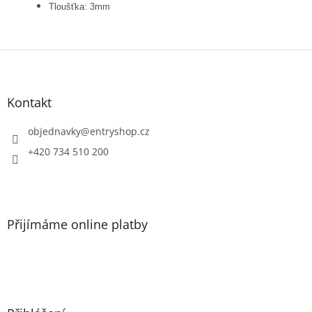
Tloušťka: 3mm
Z
á
p
a
Kontakt
t
í
objednavky
@
entryshop.cz
+420 734 510 200
Přijímáme online platby