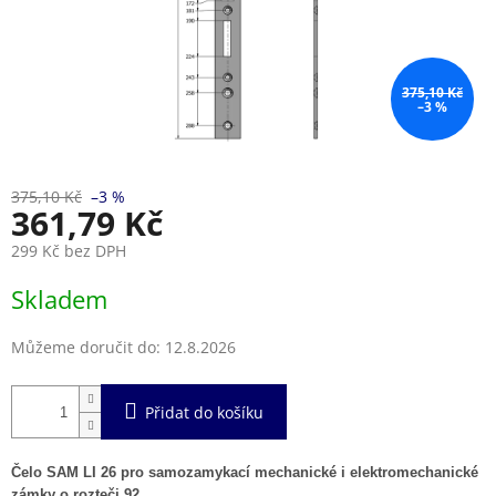
375,10 Kč
–3 %
375,10 Kč
–3 %
361,79 Kč
299 Kč bez DPH
Měrná
Skladem
cena:
Můžeme doručit do:
12.8.2026
Přidat do košíku
Čelo SAM LI 26 pro samozamykací mechanické i elektromechanické
zámky o rozteči 92.