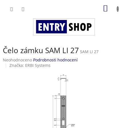
Přejít
NÁKUP
na
obsah
KOŠÍK
Čelo zámku SAM LI 27
SAM LI 27
Průměrné
Neohodnoceno
Podrobnosti hodnocení
hodnocení
Značka:
ERBI Systems
produktu
je
0,0
z
5
hvězdiček.