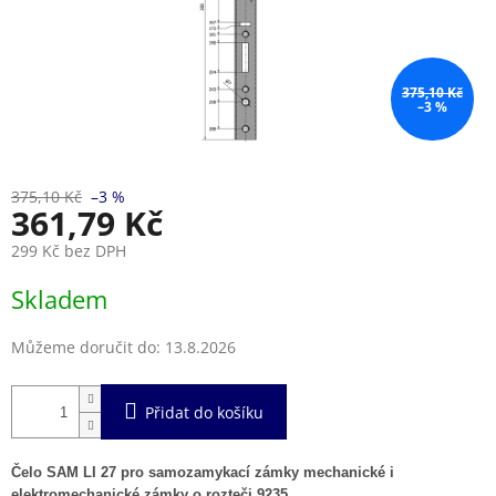
375,10 Kč
–3 %
375,10 Kč
–3 %
361,79 Kč
299 Kč bez DPH
Měrná
Skladem
cena:
Můžeme doručit do:
13.8.2026
Přidat do košíku
Čelo SAM LI 27 pro samozamykací zámky mechanické i
elektromechanické zámky o rozteči 9235.