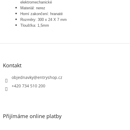
elektromechanické
Materiál: nerez
Horní zakončení: hranaté
Rozměry: 300 x 24 X 7 mm
Tloušťka: 1,5mm
Z
á
p
a
Kontakt
t
í
objednavky
@
entryshop.cz
+420 734 510 200
Přijímáme online platby