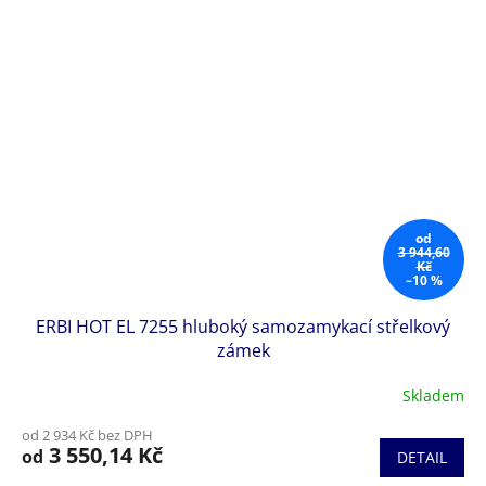
od
3 944,60
Kč
–10 %
ERBI HOT EL 7255 hluboký samozamykací střelkový
zámek
Skladem
od 2 934 Kč bez DPH
3 550,14 Kč
od
DETAIL