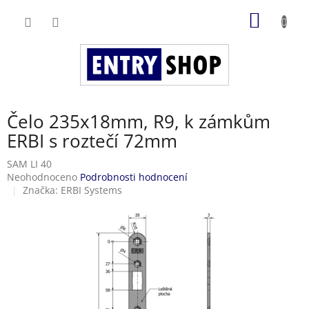
Přejít
NÁKUP
na
obsah
KOŠÍK
Čelo 235x18mm, R9, k zámkům
ERBI s roztečí 72mm
SAM LI 40
Průměrné
Neohodnoceno
Podrobnosti hodnocení
hodnocení
Značka:
ERBI Systems
produktu
je
0,0
z
5
hvězdiček.