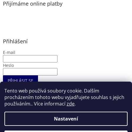
Přijímáme online platby
Přihlášení
E-mail
Heslo
PŘIHLÁSIT SE
Nová registrace
Zapomenuté heslo
Tento web používá soubory cookie. Dalším
procházením tohoto webu vyjadřujete souhlas s jejich
používáním.. Více informací
zde
.
Vytvořil Shoptet
Nastavení