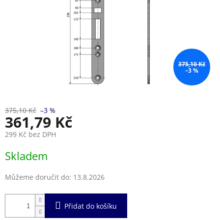
375,10 Kč
–3 %
375,10 Kč
–3 %
361,79 Kč
299 Kč bez DPH
Měrná
Skladem
cena:
Můžeme doručit do:
13.8.2026
Přidat do košíku