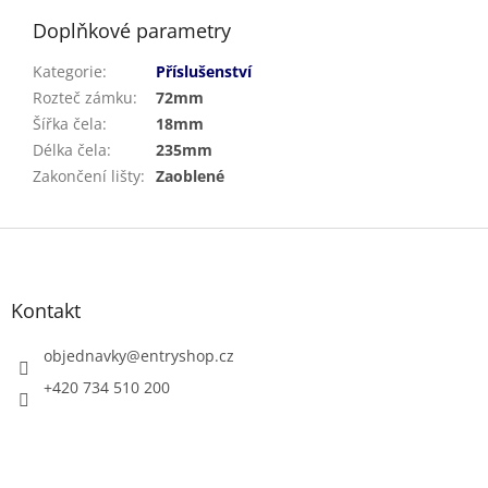
Doplňkové parametry
Kategorie
:
Příslušenství
Rozteč zámku
:
72mm
Šířka čela
:
18mm
Délka čela
:
235mm
Zakončení lišty
:
Zaoblené
Z
á
p
a
Kontakt
t
í
objednavky
@
entryshop.cz
+420 734 510 200