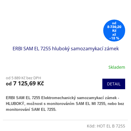
od
8 736,20
Kč
až
–18 %
ERBI SAM EL 7255 hluboký samozamykací zámek
Skladem
od 5 889 Kč bez DPH
7 125,69 Kč
od
DETAIL
ERBI SAM EL 7255 Elektromechanický samozamykací zámek -
HLUBOKÝ
, možnost s monitorováním SAM EL MI 7255, nebo bez
monitorování SAM EL 7255.
Kód:
HOT EL B 7255