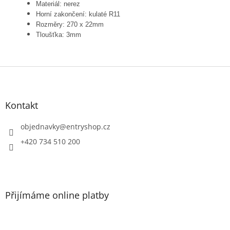
Materiál: nerez
Horní zakončení: kulaté R11
Rozměry: 270 x 22mm
Tloušťka: 3mm
Z
á
p
a
Kontakt
t
í
objednavky
@
entryshop.cz
+420 734 510 200
Přijímáme online platby