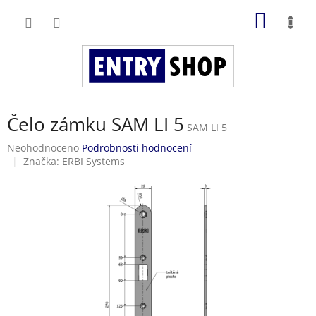
Přejít
NÁKUP
na
obsah
KOŠÍK
Čelo zámku SAM LI 5
SAM LI 5
Průměrné
Neohodnoceno
Podrobnosti hodnocení
hodnocení
Značka:
ERBI Systems
produktu
je
0,0
z
5
hvězdiček.