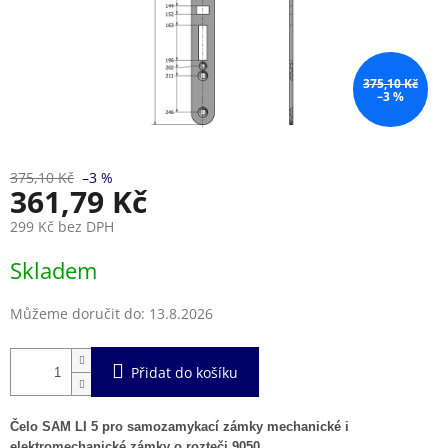
375,10 Kč
–3 %
375,10 Kč
–3 %
361,79 Kč
299 Kč bez DPH
Měrná
Skladem
cena:
Můžeme doručit do:
13.8.2026
Přidat do košíku
Čelo SAM LI 5 pro samozamykací zámky mechanické i
elektromechanické zámky o rozteči 9050.