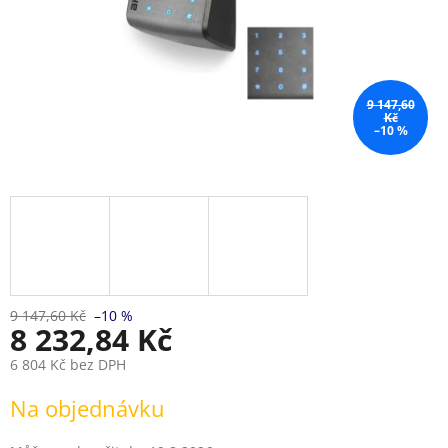
9 147,60
Kč
–10 %
9 147,60 Kč
–10 %
8 232,84 Kč
6 804 Kč bez DPH
Měrná
Na objednávku
cena: