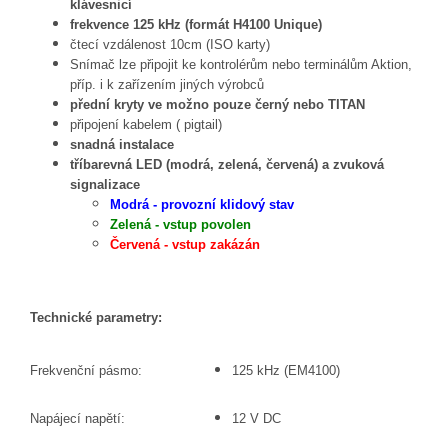
klávesnicí
frekvence 125 kHz (formát H4100 Unique)
čtecí vzdálenost 10cm (ISO karty)
Snímač lze připojit ke kontrolérům nebo terminálům Aktion,
příp. i k zařízením jiných výrobců
přední kryty ve možno pouze černý nebo TITAN
připojení kabelem ( pigtail)
snadná instalace
tříbarevná LED (modrá, zelená, červená) a zvuková
signalizace
Modrá - provozní klidový stav
Zelená - vstup povolen
Červená - vstup zakázán
Technické parametry:
Frekvenční pásmo:
125 kHz (EM4100)
Napájecí napětí:
12 V DC