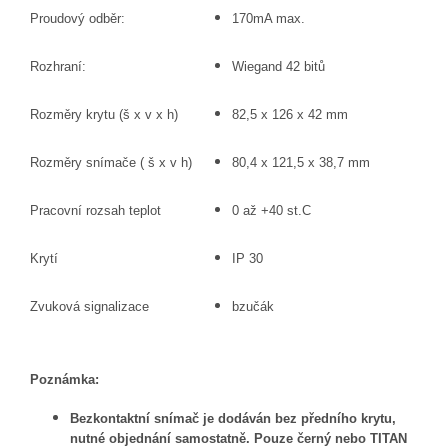
Proudový odběr:
170mA max.
Rozhraní:
Wiegand 42 bitů
Rozměry krytu (š x v x h)
82,5 x 126 x 42 mm
Rozměry snímače ( š x v h)
80,4 x 121,5 x 38,7 mm
Pracovní rozsah teplot
0 až +40 st.C
Krytí
IP 30
Zvuková signalizace
bzučák
Poznámka:
Bezkontaktní snímač je dodáván bez předního krytu,
nutné objednání samostatně. Pouze černý nebo TITAN