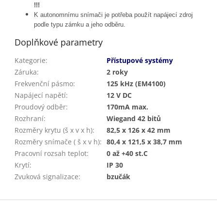
!!!
K autonomnímu snímači je potřeba použít napájecí zdroj
podle typu zámku a jeho odběru.
Doplňkové parametry
Kategorie
:
Přístupové systémy
Záruka
:
2 roky
Frekvenční pásmo
:
125 kHz (EM4100)
Napájecí napětí
:
12 V DC
Proudový odběr
:
170mA max.
Rozhraní
:
Wiegand 42 bitů
Rozměry krytu (š x v x h)
:
82,5 x 126 x 42 mm
Rozměry snímače ( š x v h)
:
80,4 x 121,5 x 38,7 mm
Pracovní rozsah teplot
:
0 až +40 st.C
Krytí
:
IP 30
Zvuková signalizace
:
bzučák
Z
á