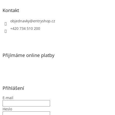
p
a
Kontakt
t
í
objednavky
@
entryshop.cz
+420 734 510 200
Přijímáme online platby
Přihlášení
E-mail
Heslo