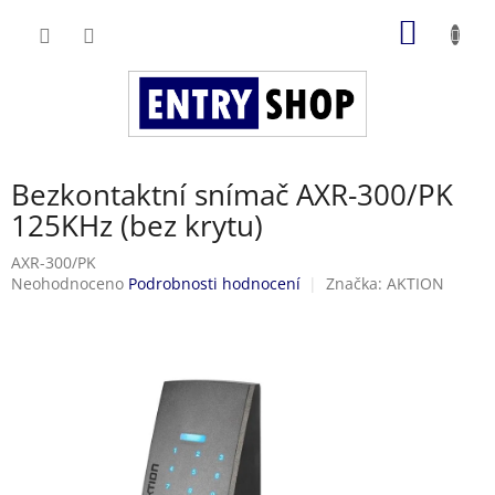
Přejít
NÁKUP
na
obsah
KOŠÍK
Bezkontaktní snímač AXR-300/PK
125KHz (bez krytu)
AXR-300/PK
Průměrné
Neohodnoceno
Podrobnosti hodnocení
Značka:
AKTION
hodnocení
produktu
je
0,0
z
5
hvězdiček.