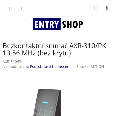
Přejít
NÁKUP
na
obsah
KOŠÍK
Bezkontaktní snímač AXR-310/PK
13,56 MHz (bez krytu)
AXR-310/PK
Průměrné
Neohodnoceno
Podrobnosti hodnocení
Značka:
AKTION
hodnocení
produktu
je
0,0
z
5
hvězdiček.