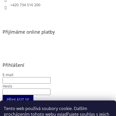
+420 734 510 200
Přijímáme online platby
Přihlášení
E-mail
Heslo
PŘIHLÁSIT SE
Nová registrace
Zapomenuté heslo
Tento web používá soubory cookie. Dalším
procházením tohoto webu vyjadřujete souhlas s jejich