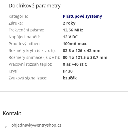
Doplňkové parametry
Kategorie
:
Přístupové systémy
Záruka
:
2 roky
Frekvenční pásmo
:
13,56 MHz
Napájecí napětí
:
12 V DC
Proudový odběr
:
100mA max.
Rozměry krytu (š x v x h)
:
82,5 x 126 x 42 mm
Rozměry snímače ( š x v h)
:
80,4 x 121,5 x 38,7 mm
Pracovní rozsah teplot
:
0 až +40 st.C
Krytí
:
IP 30
Zvuková signalizace
:
bzučák
Z
á
p
a
Kontakt
t
í
objednavky
@
entryshop.cz