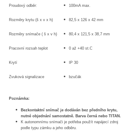
Proudový odběr:
100mA max.
Rozměry krytu (š x v x h)
82,5 x 126 x 42 mm
Rozměry snímače ( š x v h)
80,4 x 121,5 x 38,7 mm
Pracovní rozsah teplot
0 až +40 st.C
Krytí
IP 30
Zvuková signalizace
bzučák
Poznámka:
Bezkontaktní snímač je dodáván bez předního krytu,
nutné objednání samostatně. Barva černá nebo TITAN.
K autonomnímu snímači je potřeba použít napájecí zdroj
podle typu zámku a jeho odběru.