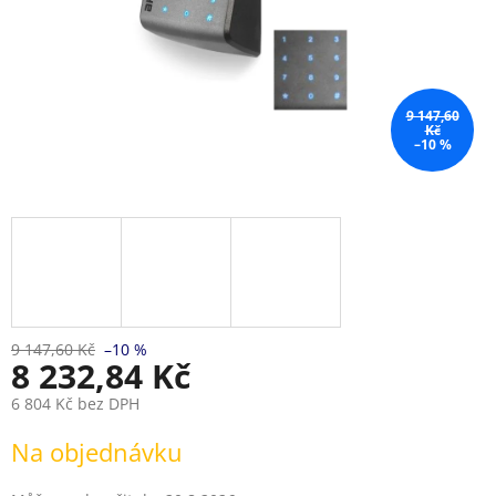
9 147,60
Kč
–10 %
9 147,60 Kč
–10 %
8 232,84 Kč
6 804 Kč bez DPH
Měrná
Na objednávku
cena: