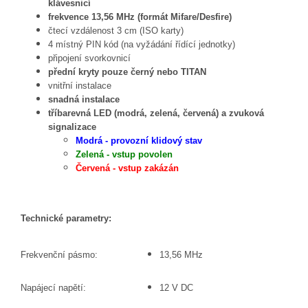
klávesnicí
frekvence 13,56 MHz (formát Mifare/Desfire)
čtecí vzdálenost 3 cm (ISO karty)
4 místný PIN kód (na vyžádání řídící jednotky)
připojení svorkovnicí
přední kryty pouze černý nebo TITAN
vnitřní instalace
snadná instalace
tříbarevná LED (modrá, zelená, červená) a zvuková
signalizace
Modrá - provozní klidový stav
Zelená - vstup povolen
Červená - vstup zakázán
Technické parametry:
Frekvenční pásmo:
13,56 MHz
Napájecí napětí:
12 V DC