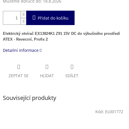
Můžeme doručit do:
18.8.2026
Přidat do košíku
Elektrický otvírač EX13824K1 Z91 15V DC do výbušného prostředí
ATEX - Reverzní, Profix 2
Detailní informace
ZEPTAT SE
HLÍDAT
SDÍLET
Související produkty
Kód:
EL001772