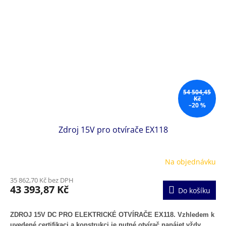
54 504,45
Kč
–20 %
Zdroj 15V pro otvírače EX118
Na objednávku
35 862,70 Kč bez DPH
43 393,87 Kč
Do košíku
ZDROJ 15V DC PRO ELEKTRICKÉ OTVÍRAČE EX118. Vzhledem k
uvedené certifikaci a konstrukci je nutné otvírač napájet vždy