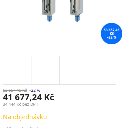
53 657,45
Kč
–22 %
53 657,45 Kč
–22 %
41 677,24 Kč
34 444 Kč bez DPH
Měrná
Na objednávku
cena: