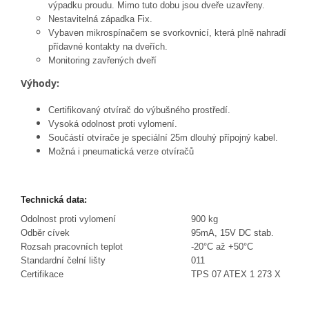
výpadku proudu. Mimo tuto dobu jsou dveře uzavřeny.
Nestavitelná západka Fix.
Vybaven mikrospínačem se svorkovnicí, která plně nahradí
přídavné kontakty na dveřích.
Monitoring zavřených dveří
Výhody:
Certifikovaný otvírač do výbušného prostředí.
Vysoká odolnost proti vylomení.
Součástí otvírače je speciální 25m dlouhý přípojný kabel.
Možná i pneumatická verze otvíračů
Technická data:
Odolnost proti vylomení
900 kg
Odběr cívek
95mA, 15V DC stab.
Rozsah pracovních teplot
-20°C až +50°C
Standardní čelní lišty
011
Certifikace
TPS 07 ATEX 1 273 X