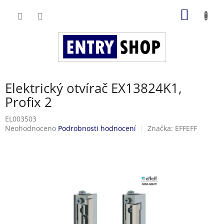
Přejít
NÁKUP
na
obsah
KOŠÍK
Elektrický otvírač EX13824K1,
Profix 2
EL003503
Průměrné
Neohodnoceno
Podrobnosti hodnocení
Značka:
EFFEFF
hodnocení
produktu
je
0,0
z
5
hvězdiček.