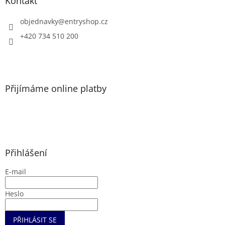
a
Kontakt
t
í
objednavky
@
entryshop.cz
+420 734 510 200
Přijímáme online platby
Přihlášení
E-mail
Heslo
PŘIHLÁSIT SE