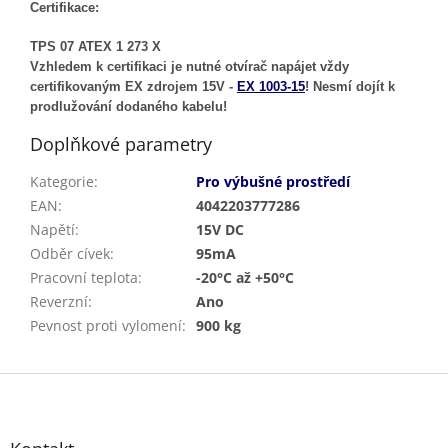
Certifikace:
TPS 07 ATEX 1 273 X
Vzhledem k certifikaci je nutné otvírač napájet vždy
certifikovaným EX zdrojem 15V -
EX 1003-15
! Nesmí dojít k
prodlužování dodaného kabelu!
Doplňkové parametry
Kategorie
:
Pro výbušné prostředí
EAN
:
4042203777286
Napětí
:
15V DC
Odběr cívek
:
95mA
Pracovní teplota
:
-20°C až +50°C
Reverzní
:
Ano
Pevnost proti vylomení
:
900 kg
Z
á
p