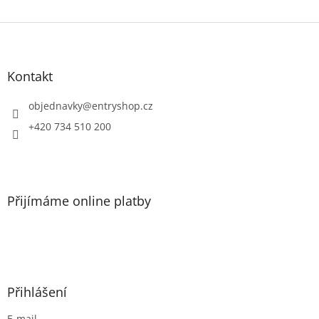
Z
á
p
a
Kontakt
t
í
objednavky
@
entryshop.cz
+420 734 510 200
Přijímáme online platby
Přihlášení
E-mail