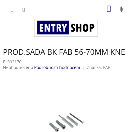
Přejít
NÁKUP
na
obsah
KOŠÍK
PROD.SADA BK FAB 56-70MM KNE
EL002170
Průměrné
Neohodnoceno
Podrobnosti hodnocení
Značka:
FAB
hodnocení
produktu
je
0,0
z
5
hvězdiček.