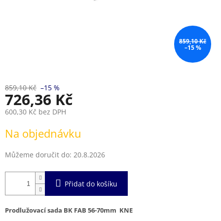
859,10 Kč
–15 %
859,10 Kč
–15 %
726,36 Kč
600,30 Kč bez DPH
Měrná
Na objednávku
cena:
Můžeme doručit do:
20.8.2026
Přidat do košíku
Prodlužovací sada BK FAB 56-70mm KNE