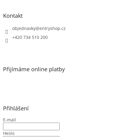
á
p
a
Kontakt
t
í
objednavky
@
entryshop.cz
+420 734 510 200
Přijímáme online platby
Přihlášení
E-mail
Heslo