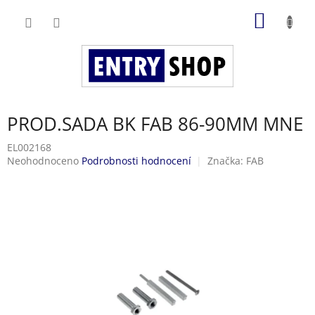
Přejít
NÁKUP
na
obsah
KOŠÍK
PROD.SADA BK FAB 86-90MM MNE
EL002168
Průměrné
Neohodnoceno
Podrobnosti hodnocení
Značka:
FAB
hodnocení
produktu
je
0,0
z
5
hvězdiček.