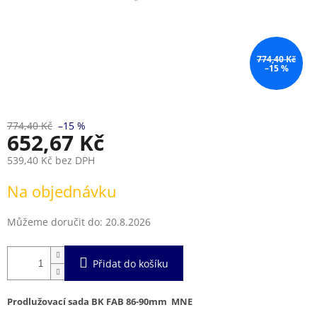
774,40 Kč
–15 %
774,40 Kč
–15 %
652,67 Kč
539,40 Kč bez DPH
Měrná
Na objednávku
cena:
Můžeme doručit do:
20.8.2026
Přidat do košíku
Prodlužovací sada BK FAB 86-90mm MNE