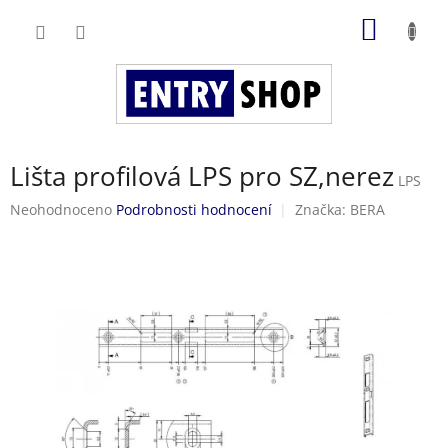
Přejít
NÁKUP
na
obsah
KOŠÍK
Lišta profilová LPS pro SZ,nerez
LPS
Průměrné
Neohodnoceno
Podrobnosti hodnocení
Značka:
BERA
hodnocení
produktu
je
0,0
z
5
hvězdiček.