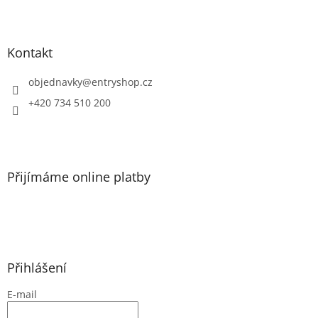
Z
á
p
a
Kontakt
t
í
objednavky
@
entryshop.cz
+420 734 510 200
Přijímáme online platby
Přihlášení
E-mail