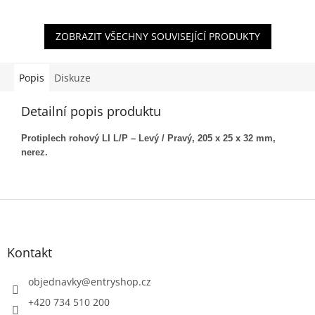
ZOBRAZIT VŠECHNY SOUVISEJÍCÍ PRODUKTY
Popis
Diskuze
Detailní popis produktu
Protiplech rohový LI L/P – Levý / Pravý, 205 x 25 x 32 mm,
nerez.
Z
á
p
a
Kontakt
t
í
objednavky
@
entryshop.cz
+420 734 510 200