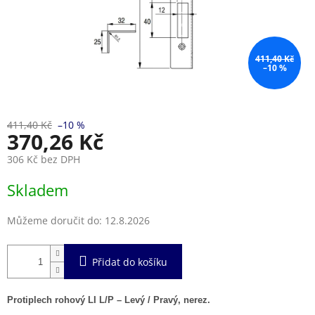
411,40 Kč
–10 %
411,40 Kč
–10 %
370,26 Kč
306 Kč bez DPH
Měrná
Skladem
cena:
Můžeme doručit do:
12.8.2026
Přidat do košíku
Protiplech rohový
LI L/P
– Levý / Pravý, nerez.