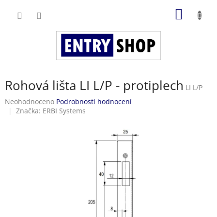
Přejít
NÁKUP
na
obsah
KOŠÍK
Rohová lišta LI L/P - protiplech
LI L/P
Průměrné
Neohodnoceno
Podrobnosti hodnocení
hodnocení
Značka:
ERBI Systems
produktu
je
0,0
z
5
hvězdiček.